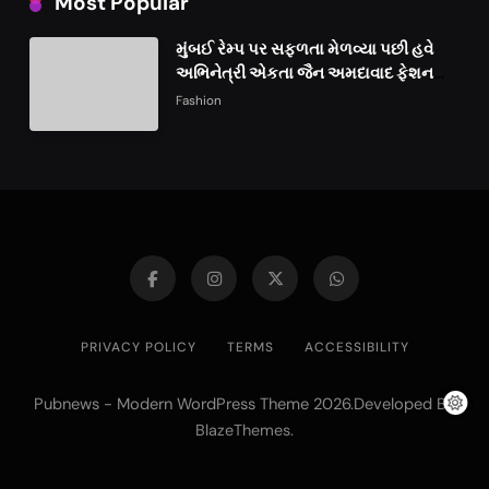
Most Popular
મુંબઈ રેમ્પ પર સફળતા મેળવ્યા પછી હવે
અભિનેત્રી એકતા જૈન અમદાવાદ ફેશન
વીકમાં પોતાની પ્રતિભા પ્રદર્શિત કરશે
Fashion
PRIVACY POLICY
TERMS
ACCESSIBILITY
Pubnews - Modern WordPress Theme 2026.Developed By
.
BlazeThemes