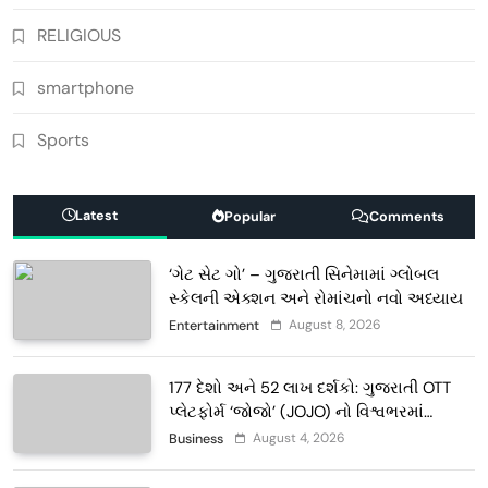
RELIGIOUS
smartphone
Sports
Latest
Popular
Comments
‘ગેટ સેટ ગો’ – ગુજરાતી સિનેમામાં ગ્લોબલ
સ્કેલની એક્શન અને રોમાંચનો નવો અધ્યાય
August 8, 2026
Entertainment
177 દેશો અને 52 લાખ દર્શકો: ગુજરાતી OTT
પ્લેટફોર્મ ‘જોજો’ (JOJO) નો વિશ્વભરમાં
દબદબો
August 4, 2026
Business