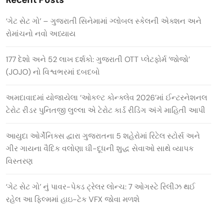
‘ગેટ સેટ ગો’ – ગુજરાતી સિનેમામાં ગ્લોબલ સ્કેલની એક્શન અને
રોમાંચનો નવો અધ્યાય
177 દેશો અને 52 લાખ દર્શકો: ગુજરાતી OTT પ્લેટફોર્મ ‘જોજો’
(JOJO) નો વિશ્વભરમાં દબદબો
અમદાવાદમાં યોજાયેલા ‘ઓકલ્ટ કોન્ક્લેવ 2026’માં ઈન્ટરનેશનલ
ટેરોટ રીડર પુનિતજી લુલ્લા એ ટેરોટ કાર્ડ રીડિંગ અંગે માહિતી આપી
આયુદા ઓર્ગેનિક્સ દ્વારા ગુજરાતના 5 શહેરોમાં રિટેલ સ્ટોર્સ અને
ગીર ગાયના વૈદિક વલોણા ઘી-દૂધની શુદ્ધ સેવાઓ સાથે વ્યાપક
વિસ્તરણ
‘ગેટ સેટ ગો’ નું પાવર-પેક્ડ ટ્રેલર લોન્ચ: 7 ઓગસ્ટે રિલીઝ થઈ
રહેલ આ ફિલ્મમાં હાઇ-ટેક VFX જોવા મળશે