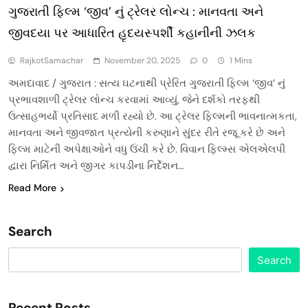
ગુજરાતી ફિલ્મ ‘જીવ’ નું ટ્રેલર લોન્ચ : માનવતા અને
જીવદયા પર આધારિત હૃદયસ્પર્શી કહાનીની ઝલક
RajkotSamachar
November 20, 2025
0
1 Mins
અમદાવાદ / ગુજરાત : સત્ય ઘટનાથી પ્રેરિત ગુજરાતી ફિલ્મ ‘જીવ’ નું
પ્રભાવશાળી ટ્રેલર લોન્ચ કરવામાં આવ્યું, જેને દર્શકો તરફથી
ઉત્સાહભર્યો પ્રતિસાદ મળી રહ્યો છે. આ ટ્રેલર ફિલ્મની ભાવનાત્મકતા,
માનવતા અને જીવજાત પ્રત્યેની કરુણાને સુંદર રીતે રજૂ કરે છે અને
ફિલ્મ માટેની અપેક્ષાઓને વધુ ઉંચી કરે છે. વિવાન ફિલ્મ્સ એલએલપી
દ્વારા નિર્મિત અને જીગર કાપડીના નિર્દેશન…
Read More
Search
Search
Recent Posts