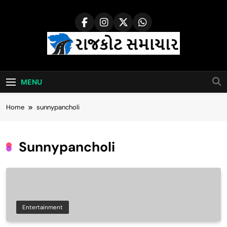
Skip
to
content
Rajkot Samachar
MENU
Home
sunnypancholi
Sunnypancholi
Entertainment