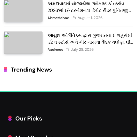
અમદાવાદમાં યોજાયેલા ‘ઓકલ્ટ કોન્ક્લેવ
2026’માં ઈન્ટરનેશનલ ટેરોટ રીડર પુનિતજી
લુલ્લા એ ટેરોટ કાર્ડ રીડિંગ અંગે માહિતી આપી
August 1, 2026
Ahmedabad
આયુદા ઓર્ગેનિક્સ દ્વારા ગુજરાતના 5 શહેરોમાં
રિટેલ સ્ટોર્સ અને ગીર ગાયના વૈદિક વલોણા ઘી-
દૂધની શુદ્ધ સેવાઓ સાથે વ્યાપક વિસ્તરણ
July 28, 2026
Business
Trending News
Our Picks