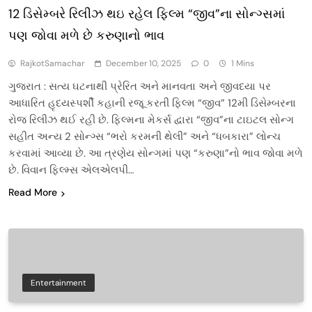
12 ડિસેમ્બરે રિલીઝ થઇ રહેલ ફિલ્મ “જીવ”ના સોન્ગ્સમાં
પણ જોવા મળે છે કરુણાનો ભાવ
RajkotSamachar
December 10, 2025
0
1 Mins
ગુજરાત : સત્ય ઘટનાથી પ્રેરિત અને માનવતા અને જીવદયા પર
આધારિત હૃદયસ્પર્શી કહાની રજૂ કરતી ફિલ્મ “જીવ” 12મી ડિસેમ્બરના
રોજ રિલીઝ થઈ રહી છે. ફિલ્મના મેકર્સ દ્વારા “જીવ”ના ટાઇટલ સોન્ગ
સહીત અન્ય 2 સોન્ગ્સ “ભરો કરમની થેલી” અને “ધબકારા” લોન્ચ
કરવામાં આવ્યા છે. આ ત્રણેય સોન્ગમાં પણ “કરુણા”નો ભાવ જોવા મળે
છે. વિવાન ફિલ્મ્સ એલએલપી…
Read More
Entertainment