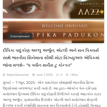
Entertainment
દીપિકા પાદુકોણ અલ્લુ અર્જુન, એટલી અને સન પિક્ચર્સ
સાથે ભારતીય સિનેમાના સૌથી મોટા વિઝ્યુઅલ એપિકમાં
જોવા મળશે- “ધ ક્વીન માર્ચેસ ટુ કોન્કર”
RajkotSamachar
June 7, 2025
0
1 Mins
મુંબઈ – 7 જૂન, 2025 : એક ધમાકેદાર ઘોષણાથી ભારતીય ફિલ્મ
ઉદ્યોગમાં ખળભળાટ મચી ગયો છે. આ હાઇ-ઓક્ટેન પેન-ઇન્ડિયા
મનોરંજન ફિલ્મમાં દીપિકા પાદુકોણની રિલીઝને કારણે આઇકોન સ્ટાર
અલ્લુ અર્જુન, પ્રશંસનીય દિગ્દર્શક એટલી અને મનોરંજન ક્ષેત્રની
દિગ્ગજ કંપની કલાનિધિ મારનના સન પિક્ચર્સનો ટેકો હોવાથી, ઉત્સાહ