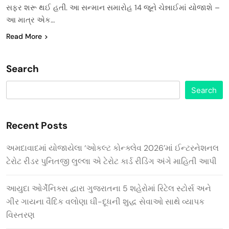
સફર શરૂ થઈ હતી. આ સન્માન સમારોહ 14 જૂને ચેન્નાઈમાં યોજાશે –
આ માત્ર એક…
Read More
Search
Search
Recent Posts
અમદાવાદમાં યોજાયેલા ‘ઓકલ્ટ કોન્ક્લેવ 2026’માં ઈન્ટરનેશનલ
ટેરોટ રીડર પુનિતજી લુલ્લા એ ટેરોટ કાર્ડ રીડિંગ અંગે માહિતી આપી
આયુદા ઓર્ગેનિક્સ દ્વારા ગુજરાતના 5 શહેરોમાં રિટેલ સ્ટોર્સ અને
ગીર ગાયના વૈદિક વલોણા ઘી-દૂધની શુદ્ધ સેવાઓ સાથે વ્યાપક
વિસ્તરણ