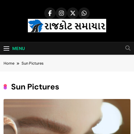
Skip
to
content
Rajkot Samachar
MENU
Home
Sun Pictures
Sun Pictures