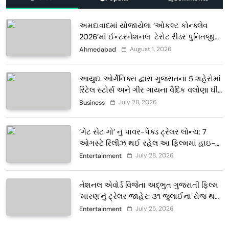
અમદાવાદમાં યોજાયેલા ‘ઓકલ્ટ કોન્ક્લેવ
2026’માં ઈન્ટરનેશનલ ટેરોટ રીડર પુનિતજી
લુલ્લા એ ટેરોટ કાર્ડ રીડિંગ અંગે માહિતી આપી
August 1, 2026
Ahmedabad
આયુદા ઓર્ગેનિક્સ દ્વારા ગુજરાતના 5 શહેરોમાં
રિટેલ સ્ટોર્સ અને ગીર ગાયના વૈદિક વલોણા ઘી-
દૂધની શુદ્ધ સેવાઓ સાથે વ્યાપક વિસ્તરણ
July 28, 2026
Business
‘ગેટ સેટ ગો’ નું પાવર-પેક્ડ ટ્રેલર લોન્ચ: 7
ઓગસ્ટે રિલીઝ થઈ રહેલ આ ફિલ્મમાં હાઇ-
ટેક VFX જોવા મળશે
July 28, 2026
Entertainment
નેશનલ એવોર્ડ વિજેતા અદ્ભુત ગુજરાતી ફિલ્મ
‘મારણ’નું ટ્રેલર જાહેર: ૩૧ જુલાઈના રોજ થશે
થિયેટરોમાં રિલીઝ
July 25, 2026
Entertainment