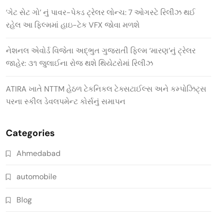
‘ગેટ સેટ ગો’ નું પાવર-પેક્ડ ટ્રેલર લોન્ચ: 7 ઓગસ્ટે રિલીઝ થઈ
રહેલ આ ફિલ્મમાં હાઇ-ટેક VFX જોવા મળશે
નેશનલ એવોર્ડ વિજેતા અદ્ભુત ગુજરાતી ફિલ્મ ‘મારણ’નું ટ્રેલર
જાહેર: ૩૧ જુલાઈના રોજ થશે થિયેટરોમાં રિલીઝ
ATIRA ખાતે NTTM હેઠળ ટેકનિકલ ટેક્સટાઈલ્સ અને કમ્પોઝિટ્સ
પરના સ્કીલ ડેવલપમેન્ટ કોર્સનું સમાપન
Categories
Ahmedabad
automobile
Blog