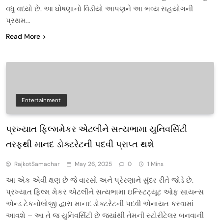
વધુ વધ્યો છે. આ ઘોષણાનો વિડીયો આપણને આ ભવ્ય સહયોગની
પ્રથમ…
Read More
Entertainment
પ્રખ્યાત ફિલ્મમેકર એટલીને સત્યભામા યુનિવર્સિટી
તરફથી માનદ ડોક્ટરેટની પદવી પ્રાપ્ત થશે
RajkotSamachar
May 26, 2025
0
1 Mins
આ એક એવી ક્ષણ છે જે વારસો અને પ્રેરણાને સુંદર રીતે જોડે છે.
પ્રખ્યાત ફિલ્મ મેકર એટલીને સત્યભામા ઇન્સ્ટિટ્યૂટ ઓફ સાયન્સ
એન્ડ ટેકનોલોજી દ્વારા માનદ ડોક્ટરેટની પદવી એનાયત કરવામાં
આવશે – આ તે જ યુનિવર્સિટી છે જ્યાંથી તેમની સ્ટોરીટેલર બનવાની