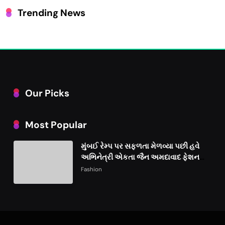
Trending News
Our Picks
Most Popular
મુંબઈ રેમ્પ પર સફળતા મેળવ્યા પછી હવે
અભિનેત્રી એકતા જૈન અમદાવાદ ફેશન
વીકમાં પોતાની પ્રતિભા પ્રદર્શિત કરશે
Fashion