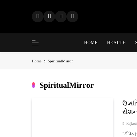
Skip
to
content
HOME
HEALTH
Home
SpiritualMirror
SpiritualMirror
ઉન્નત
સેશન
Rajkot
“ઈપેડ (