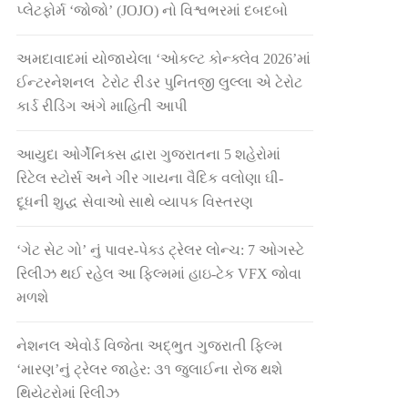
પ્લેટફોર્મ ‘જોજો’ (JOJO) નો વિશ્વભરમાં દબદબો
અમદાવાદમાં યોજાયેલા ‘ઓકલ્ટ કોન્ક્લેવ 2026’માં
ઈન્ટરનેશનલ ટેરોટ રીડર પુનિતજી લુલ્લા એ ટેરોટ
કાર્ડ રીડિંગ અંગે માહિતી આપી
આયુદા ઓર્ગેનિક્સ દ્વારા ગુજરાતના 5 શહેરોમાં
રિટેલ સ્ટોર્સ અને ગીર ગાયના વૈદિક વલોણા ઘી-
દૂધની શુદ્ધ સેવાઓ સાથે વ્યાપક વિસ્તરણ
‘ગેટ સેટ ગો’ નું પાવર-પેક્ડ ટ્રેલર લોન્ચ: 7 ઓગસ્ટે
રિલીઝ થઈ રહેલ આ ફિલ્મમાં હાઇ-ટેક VFX જોવા
મળશે
નેશનલ એવોર્ડ વિજેતા અદ્ભુત ગુજરાતી ફિલ્મ
‘મારણ’નું ટ્રેલર જાહેર: ૩૧ જુલાઈના રોજ થશે
થિયેટરોમાં રિલીઝ