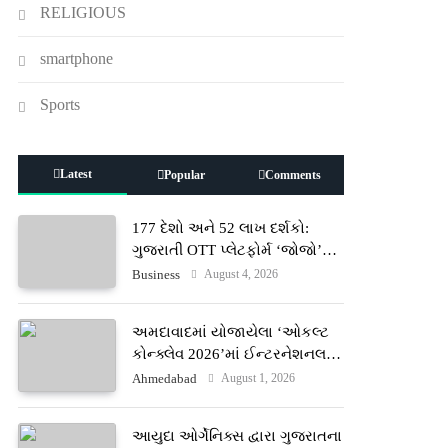
RELIGIOUS
smartphone
Sports
Latest
Popular
Comments
177 દેશો અને 52 લાખ દર્શકો:
ગુજરાતી OTT પ્લેટફોર્મ ‘જોજો’
(JOJO) નો વિશ્વભરમાં દબદબો
August 4, 2026
Business
અમદાવાદમાં યોજાયેલા ‘ઓકલ્ટ
કોન્ક્લેવ 2026’માં ઈન્ટરનેશનલ
ટેરોટ રીડર પુનિતજી લુલ્લા એ ટેરોટ
August 1, 2026
Ahmedabad
કાર્ડ રીડિંગ અંગે માહિતી આપી
આયુદા ઓર્ગેનિક્સ દ્વારા ગુજરાતના