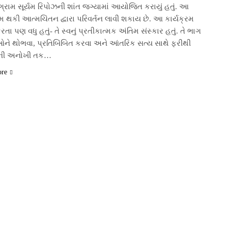
્રામ સૂર્યમ રિપોઝની શાંત જગ્યામાં આયોજિત કરાયું હતું. આ
ામ થકી આત્મચિંતન દ્વારા પરિવર્તન લાવી શકાય છે. આ કાર્યક્રમ
તા પણ વધુ હતું- તે સ્વનું પ્રતીકાત્મક અંતિમ સંસ્કાર હતું. તે ભાગ
ઓને થોભવા, પ્રતિબિંબિત કરવા અને આંતરિક સત્ય સાથે ફરીથી
ાની અનોખી તક…
ore