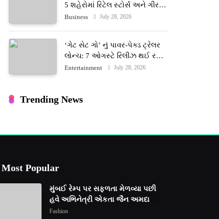
5 શહેરોમાં રિટેલ સ્ટોર્સ અને ગીર
ગાયના વૈદિક વલોણા ઘી-દૂધની શુદ્ધ
July 28, 2026
Business
સેવાઓ સાથે વ્યાપક વિસ્તરણ
‘ગેટ સેટ ગો’ નું પાવર-પેક્ડ ટ્રેલર
લોન્ચ: 7 ઓગસ્ટે રિલીઝ થઈ રહેલ
આ ફિલ્મમાં હાઇ-ટેક VFX જોવા
July 28, 2026
Entertainment
મળશે
Trending News
Most Popular
મુંબઈ રેમ્પ પર સફળતા મેળવ્યા પછી
હવે અભિનેત્રી એકતા જૈન અમદાવાદ
ફેશન વીકમાં પોતાની પ્રતિભા
Fashion