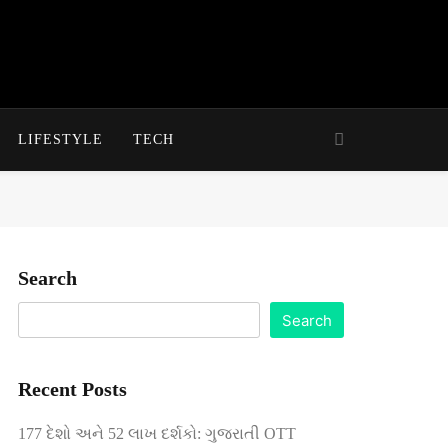
LIFESTYLE
TECH
Search
Search
Recent Posts
177 દેશો અને 52 લાખ દર્શકો: ગુજરાતી OTT