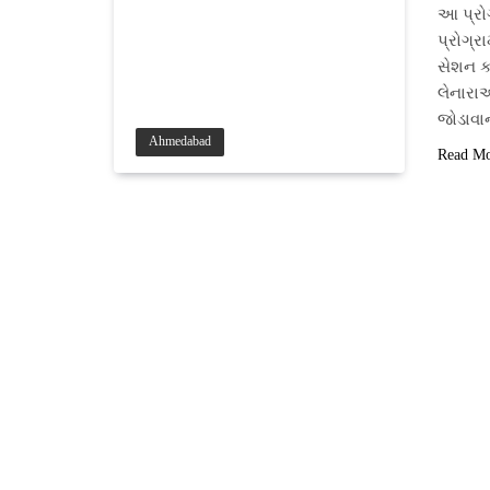
આ પ્રોગ
પ્રોગ્ર
સેશન કર
લેનારા
જોડાવ
Ahmedabad
Read M