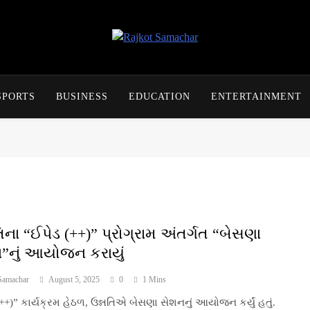
Rajkot Samachar
SPORTS
BUSINESS
EDUCATION
ENTERTAINMENT
િના “ઈપેડ (++)” પ્રોગ્રામ અંતર્ગત “બેસણા
”નું આયોજન કરાયું
Samachar
August 5, 2025
0
1 Mins
++)” કાર્યક્રમ હેઠળ, ઉન્નતિએ બેસણા સેશનનું આયોજન કર્યું હતું.