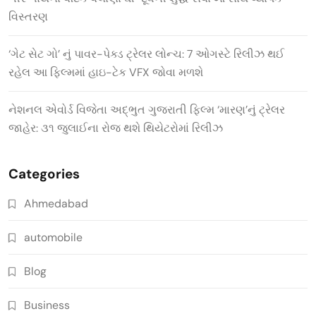
વિસ્તરણ
‘ગેટ સેટ ગો’ નું પાવર-પેક્ડ ટ્રેલર લોન્ચ: 7 ઓગસ્ટે રિલીઝ થઈ
રહેલ આ ફિલ્મમાં હાઇ-ટેક VFX જોવા મળશે
નેશનલ એવોર્ડ વિજેતા અદ્ભુત ગુજરાતી ફિલ્મ ‘મારણ’નું ટ્રેલર
જાહેર: ૩૧ જુલાઈના રોજ થશે થિયેટરોમાં રિલીઝ
Categories
Ahmedabad
automobile
Blog
Business