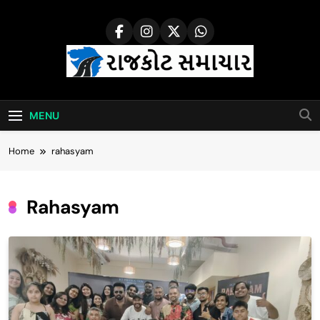
Skip
to
content
Rajkot Samachar
MENU
Home
rahasyam
Rahasyam