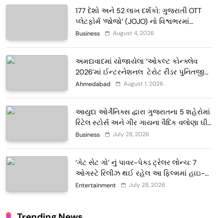
177 દેશો અને 52 લાખ દર્શકો: ગુજરાતી OTT
પ્લેટફોર્મ ‘જોજો’ (JOJO) નો વિશ્વભરમાં
દબદબો
August 4, 2026
Business
અમદાવાદમાં યોજાયેલા ‘ઓકલ્ટ કોન્ક્લેવ
2026’માં ઈન્ટરનેશનલ ટેરોટ રીડર પુનિતજી
લુલ્લા એ ટેરોટ કાર્ડ રીડિંગ અંગે માહિતી આપી
August 1, 2026
Ahmedabad
આયુદા ઓર્ગેનિક્સ દ્વારા ગુજરાતના 5 શહેરોમાં
રિટેલ સ્ટોર્સ અને ગીર ગાયના વૈદિક વલોણા ઘી-
દૂધની શુદ્ધ સેવાઓ સાથે વ્યાપક વિસ્તરણ
July 28, 2026
Business
‘ગેટ સેટ ગો’ નું પાવર-પેક્ડ ટ્રેલર લોન્ચ: 7
ઓગસ્ટે રિલીઝ થઈ રહેલ આ ફિલ્મમાં હાઇ-
ટેક VFX જોવા મળશે
July 28, 2026
Entertainment
Trending News