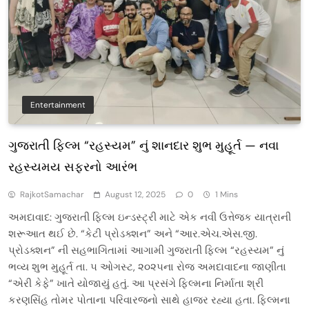
Entertainment
ગુજરાતી ફિલ્મ “રહસ્યમ” નું શાનદાર શુભ મુહૂર્ત — નવા
રહસ્યમય સફરનો આરંભ
RajkotSamachar
August 12, 2025
0
1 Mins
અમદાવાદ: ગુજરાતી ફિલ્મ ઇન્ડસ્ટ્રી માટે એક નવી ઉત્તેજક યાત્રાની
શરૂઆત થઈ છે. “કેટી પ્રોડક્શન” અને “આર.એચ.એસ.જી.
પ્રોડક્શન” ની સહભાગિતામાં આગામી ગુજરાતી ફિલ્મ “રહસ્યમ” નું
ભવ્ય શુભ મુહૂર્ત તા. ૫ ઓગસ્ટ, ૨૦૨૫ના રોજ અમદાવાદના જાણીતા
“એરી કેફે” ખાતે યોજાયું હતું. આ પ્રસંગે ફિલ્મના નિર્માતા શ્રી
કરણસિંહ તોમર પોતાના પરિવારજનો સાથે હાજર રહ્યા હતા. ફિલ્મના