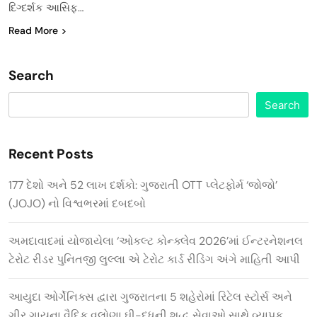
દિગ્દર્શક આસિફ…
Read More
Search
Search
Recent Posts
177 દેશો અને 52 લાખ દર્શકો: ગુજરાતી OTT પ્લેટફોર્મ ‘જોજો’
(JOJO) નો વિશ્વભરમાં દબદબો
અમદાવાદમાં યોજાયેલા ‘ઓકલ્ટ કોન્ક્લેવ 2026’માં ઈન્ટરનેશનલ
ટેરોટ રીડર પુનિતજી લુલ્લા એ ટેરોટ કાર્ડ રીડિંગ અંગે માહિતી આપી
આયુદા ઓર્ગેનિક્સ દ્વારા ગુજરાતના 5 શહેરોમાં રિટેલ સ્ટોર્સ અને
ગીર ગાયના વૈદિક વલોણા ઘી-દૂધની શુદ્ધ સેવાઓ સાથે વ્યાપક