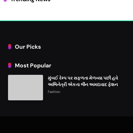
Our Picks
Most Popular
મુંબઈ રેમ્પ પર સફળતા મેળવ્યા પછી હવે
અભિનેત્રી એકતા જૈન અમદાવાદ ફેશન
વીકમાં પોતાની પ્રતિભા પ્રદર્શિત કરશે
Fashion