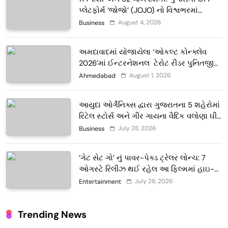
પ્લેટફોર્મ ‘જોજો’ (JOJO) નો વિશ્વભરમાં
દબદબો
August 4, 2026
Business
અમદાવાદમાં યોજાયેલા ‘ઓકલ્ટ કોન્ક્લેવ
2026’માં ઈન્ટરનેશનલ ટેરોટ રીડર પુનિતજી
લુલ્લા એ ટેરોટ કાર્ડ રીડિંગ અંગે માહિતી આપી
August 1, 2026
Ahmedabad
આયુદા ઓર્ગેનિક્સ દ્વારા ગુજરાતના 5 શહેરોમાં
રિટેલ સ્ટોર્સ અને ગીર ગાયના વૈદિક વલોણા ઘી-
દૂધની શુદ્ધ સેવાઓ સાથે વ્યાપક વિસ્તરણ
July 28, 2026
Business
‘ગેટ સેટ ગો’ નું પાવર-પેક્ડ ટ્રેલર લોન્ચ: 7
ઓગસ્ટે રિલીઝ થઈ રહેલ આ ફિલ્મમાં હાઇ-
ટેક VFX જોવા મળશે
July 28, 2026
Entertainment
Trending News