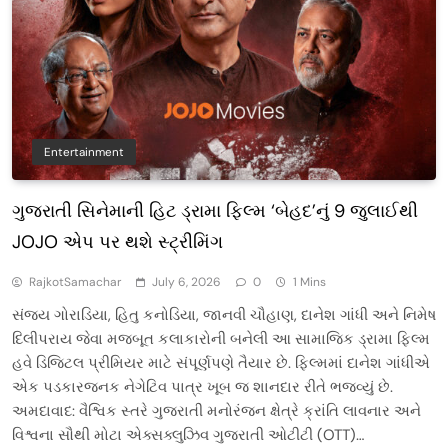
Entertainment
ગુજરાતી સિનેમાની હિટ ડ્રામા ફિલ્મ ‘બેહદ’નું 9 જુલાઈથી
JOJO એપ પર થશે સ્ટ્રીમિંગ
RajkotSamachar
July 6, 2026
0
1 Mins
સંજય ગોરાડિયા, હિતુ કનોડિયા, જાનવી ચૌહાણ, દાનેશ ગાંધી અને નિમેષ
દિલીપરાય જેવા મજબૂત કલાકારોની બનેલી આ સામાજિક ડ્રામા ફિલ્મ
હવે ડિજિટલ પ્રીમિયર માટે સંપૂર્ણપણે તૈયાર છે. ફિલ્મમાં દાનેશ ગાંધીએ
એક પડકારજનક નેગેટિવ પાત્ર ખૂબ જ શાનદાર રીતે ભજવ્યું છે.
અમદાવાદ: વૈશ્વિક સ્તરે ગુજરાતી મનોરંજન ક્ષેત્રે ક્રાંતિ લાવનાર અને
વિશ્વના સૌથી મોટા એક્સક્લુઝિવ ગુજરાતી ઓટીટી (OTT)…