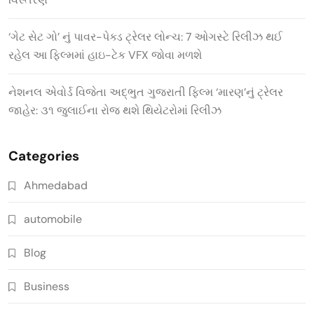
‘ગેટ સેટ ગો’ નું પાવર-પેક્ડ ટ્રેલર લોન્ચ: 7 ઓગસ્ટે રિલીઝ થઈ
રહેલ આ ફિલ્મમાં હાઇ-ટેક VFX જોવા મળશે
નેશનલ એવોર્ડ વિજેતા અદ્ભુત ગુજરાતી ફિલ્મ ‘મારણ’નું ટ્રેલર
જાહેર: ૩૧ જુલાઈના રોજ થશે થિયેટરોમાં રિલીઝ
Categories
Ahmedabad
automobile
Blog
Business