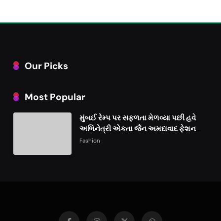
Our Picks
Most Popular
મુંબઈ રેમ્પ પર સફળતા મેળવ્યા પછી હવે
અભિનેત્રી એકતા જૈન અમદાવાદ ફેશન
વીકમાં પોતાની પ્રતિભા પ્રદર્શિત કરશે
Fashion