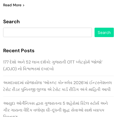
Read More
Search
Search
Recent Posts
177 દેશો અને 52 લાખ દર્શકો: ગુજરાતી OTT પ્લેટફોર્મ ‘જોજો’
(JOJO) નો વિશ્વભરમાં દબદબો
અમદાવાદમાં યોજાયેલા ‘ઓકલ્ટ કોન્ક્લેવ 2026’માં ઈન્ટરનેશનલ
ટેરોટ રીડર પુનિતજી લુલ્લા એ ટેરોટ કાર્ડ રીડિંગ અંગે માહિતી આપી
આયુદા ઓર્ગેનિક્સ દ્વારા ગુજરાતના 5 શહેરોમાં રિટેલ સ્ટોર્સ અને
ગીર ગાયના વૈદિક વલોણા ઘી-દૂધની શુદ્ધ સેવાઓ સાથે વ્યાપક
વિસ્તરણ