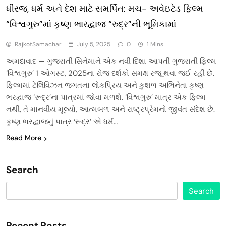
ધીરજ, ધર્મ અને દેશ માટે સમર્પિત: મચ- અવેઇટેડ ફિલ્મ
“વિશ્વગુરુ”માં કૃષ્ણ ભારદ્વાજ “રુદ્ર”ની ભૂમિકામાં
RajkotSamachar
July 5, 2025
0
1 Mins
અમદાવાદ — ગુજરાતી સિનેમાને એક નવી દિશા આપતી ગુજરાતી ફિલ્મ
‘વિશ્વગુરુ’ 1 ઓગસ્ટ, 2025ના રોજ દર્શકો સમક્ષ રજૂ થવા જઈ રહી છે.
ફિલ્મમાં ટેલિવિઝન જગતના લોકપ્રિય અને કુશળ અભિનેતા કૃષ્ણ
ભરદ્વાજ ‘રૂદ્ર’ના પાત્રમાં જોવા મળશે. ‘વિશ્વગુરુ’ માત્ર એક ફિલ્મ
નથી, તે માનવીય મૂલ્યો, આત્મબળ અને રાષ્ટ્રપ્રેમનો જીવંત સંદેશ છે.
કૃષ્ણ ભરદ્વાજનું પાત્ર ‘રૂદ્ર’ એ ધર્મ…
Read More
Search
Search
Recent Posts