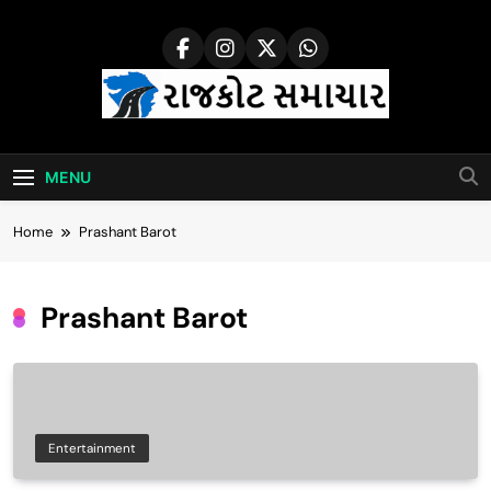
Skip
to
content
Rajkot Samachar
MENU
Home
Prashant Barot
Prashant Barot
Entertainment