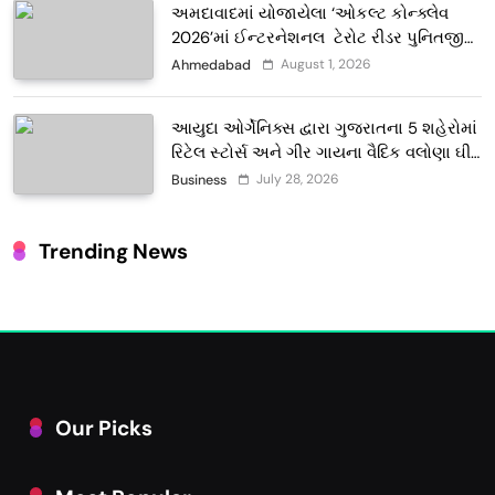
અમદાવાદમાં યોજાયેલા ‘ઓકલ્ટ કોન્ક્લેવ
2026’માં ઈન્ટરનેશનલ ટેરોટ રીડર પુનિતજી
લુલ્લા એ ટેરોટ કાર્ડ રીડિંગ અંગે માહિતી આપી
August 1, 2026
Ahmedabad
આયુદા ઓર્ગેનિક્સ દ્વારા ગુજરાતના 5 શહેરોમાં
રિટેલ સ્ટોર્સ અને ગીર ગાયના વૈદિક વલોણા ઘી-
દૂધની શુદ્ધ સેવાઓ સાથે વ્યાપક વિસ્તરણ
July 28, 2026
Business
Trending News
Our Picks