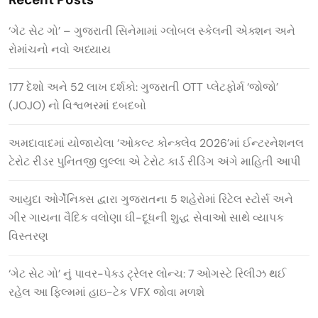
‘ગેટ સેટ ગો’ – ગુજરાતી સિનેમામાં ગ્લોબલ સ્કેલની એક્શન અને
રોમાંચનો નવો અધ્યાય
177 દેશો અને 52 લાખ દર્શકો: ગુજરાતી OTT પ્લેટફોર્મ ‘જોજો’
(JOJO) નો વિશ્વભરમાં દબદબો
અમદાવાદમાં યોજાયેલા ‘ઓકલ્ટ કોન્ક્લેવ 2026’માં ઈન્ટરનેશનલ
ટેરોટ રીડર પુનિતજી લુલ્લા એ ટેરોટ કાર્ડ રીડિંગ અંગે માહિતી આપી
આયુદા ઓર્ગેનિક્સ દ્વારા ગુજરાતના 5 શહેરોમાં રિટેલ સ્ટોર્સ અને
ગીર ગાયના વૈદિક વલોણા ઘી-દૂધની શુદ્ધ સેવાઓ સાથે વ્યાપક
વિસ્તરણ
‘ગેટ સેટ ગો’ નું પાવર-પેક્ડ ટ્રેલર લોન્ચ: 7 ઓગસ્ટે રિલીઝ થઈ
રહેલ આ ફિલ્મમાં હાઇ-ટેક VFX જોવા મળશે