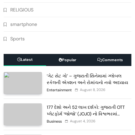
RELIGIOUS
smartphone
Sports
Latest
Popular
Comments
‘ગેટ સેટ ગો’ – ગુજરાતી સિનેમામાં ગ્લોબલ
સ્કેલની એક્શન અને રોમાંચનો નવો અધ્યાય
August 8, 2026
Entertainment
177 દેશો અને 52 લાખ દર્શકો: ગુજરાતી OTT
પ્લેટફોર્મ ‘જોજો’ (JOJO) નો વિશ્વભરમાં
દબદબો
August 4, 2026
Business