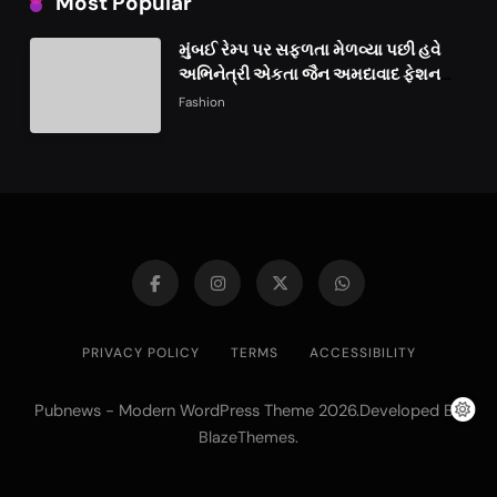
Most Popular
મુંબઈ રેમ્પ પર સફળતા મેળવ્યા પછી હવે
અભિનેત્રી એકતા જૈન અમદાવાદ ફેશન
વીકમાં પોતાની પ્રતિભા પ્રદર્શિત કરશે
Fashion
PRIVACY POLICY
TERMS
ACCESSIBILITY
Pubnews - Modern WordPress Theme 2026.Developed By
.
BlazeThemes