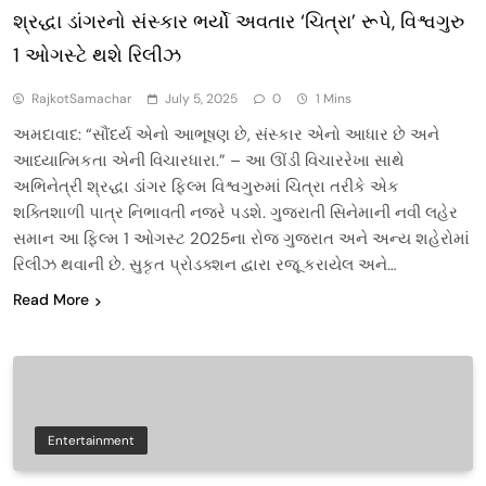
શ્રદ્ધા ડાંગરનો સંસ્કાર ભર્યો અવતાર ‘ચિત્રા’ રૂપે, વિશ્વગુરુ
1 ઓગસ્ટે થશે રિલીઝ
RajkotSamachar
July 5, 2025
0
1 Mins
અમદાવાદ: “સૌંદર્ય એનો આભૂષણ છે, સંસ્કાર એનો આધાર છે અને
આધ્યાત્મિકતા એની વિચારધારા.” – આ ઊંડી વિચારરેખા સાથે
અભિનેત્રી શ્રદ્ધા ડાંગર ફિલ્મ વિશ્વગુરુમાં ચિત્રા તરીકે એક
શક્તિશાળી પાત્ર નિભાવતી નજરે પડશે. ગુજરાતી સિનેમાની નવી લહેર
સમાન આ ફિલ્મ 1 ઓગસ્ટ 2025ના રોજ ગુજરાત અને અન્ય શહેરોમાં
રિલીઝ થવાની છે. સુકૃત પ્રોડક્શન દ્વારા રજૂ કરાયેલ અને…
Read More
Entertainment