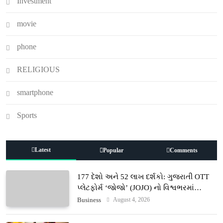
Investment
movie
phone
RELIGIOUS
smartphone
Sports
Latest
Popular
Comments
177 દેશો અને 52 લાખ દર્શકો: ગુજરાતી OTT
પ્લેટફોર્મ ‘જોજો’ (JOJO) નો વિશ્વભરમાં
દબદબો
August 4, 2026
Business