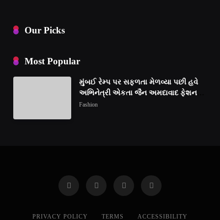
Our Picks
Most Popular
મુંબઈ રેમ્પ પર સફળતા મેળવ્યા પછી હવે
અભિનેત્રી એકતા જૈન અમદાવાદ ફેશન
વીકમાં પોતાની પ્રતિભા પ્રદર્શિત કરશે
Fashion
PRIVACY POLICY
TERMS
ACCESSIBILITY