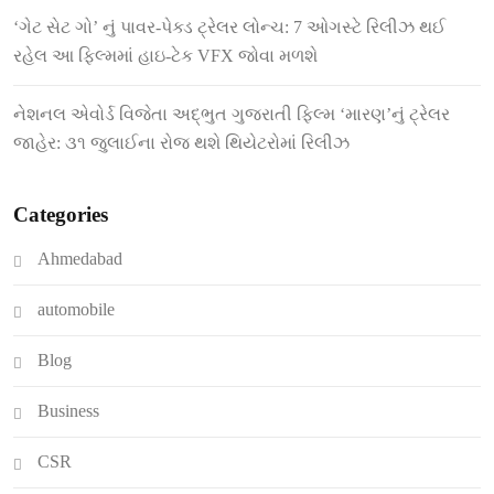
‘ગેટ સેટ ગો’ નું પાવર-પેક્ડ ટ્રેલર લોન્ચ: 7 ઓગસ્ટે રિલીઝ થઈ
રહેલ આ ફિલ્મમાં હાઇ-ટેક VFX જોવા મળશે
નેશનલ એવોર્ડ વિજેતા અદ્ભુત ગુજરાતી ફિલ્મ ‘મારણ’નું ટ્રેલર
જાહેર: ૩૧ જુલાઈના રોજ થશે થિયેટરોમાં રિલીઝ
Categories
Ahmedabad
automobile
Blog
Business
CSR