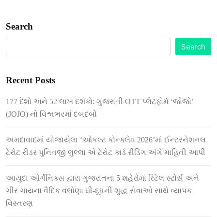
Search
Search
Recent Posts
177 દેશો અને 52 લાખ દર્શકો: ગુજરાતી OTT પ્લેટફોર્મ ‘જોજો’
(JOJO) નો વિશ્વભરમાં દબદબો
અમદાવાદમાં યોજાયેલા ‘ઓકલ્ટ કોન્ક્લેવ 2026’માં ઈન્ટરનેશનલ
ટેરોટ રીડર પુનિતજી લુલ્લા એ ટેરોટ કાર્ડ રીડિંગ અંગે માહિતી આપી
આયુદા ઓર્ગેનિક્સ દ્વારા ગુજરાતના 5 શહેરોમાં રિટેલ સ્ટોર્સ અને
ગીર ગાયના વૈદિક વલોણા ઘી-દૂધની શુદ્ધ સેવાઓ સાથે વ્યાપક
વિસ્તરણ