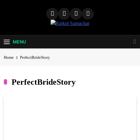
Skip
to
content
Rajkot
Samachar
MENU
Home
PerfectBrideStory
PerfectBrideStory