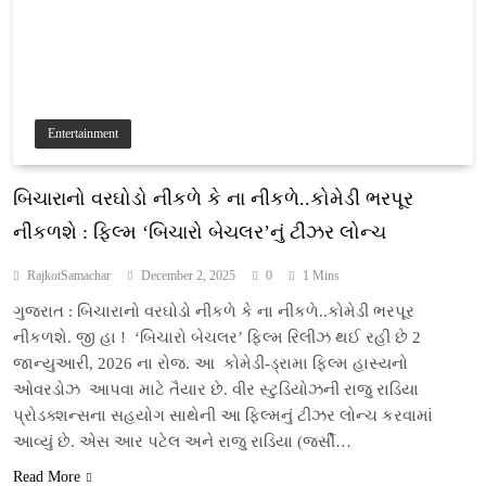
Entertainment
બિચારાનો વરઘોડો નીકળે કે ના નીકળે..કોમેડી ભરપૂર
નીકળશે : ફિલ્મ ‘બિચારો બેચલર’નું ટીઝર લોન્ચ
RajkotSamachar
December 2, 2025
0
1 Mins
ગુજરાત : બિચારાનો વરઘોડો નીકળે કે ના નીકળે..કોમેડી ભરપૂર
નીકળશે. જી હા ! ‘બિચારો બેચલર’ ફિલ્મ રિલીઝ થઈ રહી છે 2
જાન્યુઆરી, 2026 ના રોજ. આ કોમેડી-ડ્રામા ફિલ્મ હાસ્યનો
ઓવરડોઝ આપવા માટે તૈયાર છે. વીર સ્ટુડિયોઝની રાજુ રાડિયા
પ્રોડક્શન્સના સહયોગ સાથેની આ ફિલ્મનું ટીઝર લોન્ચ કરવામાં
આવ્યું છે. એસ આર પટેલ અને રાજુ રાડિયા (જર્સી…
Read More