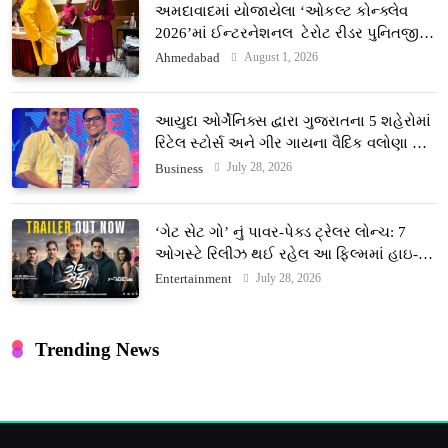
અમદાવાદમાં યોજાયેલા ‘ઓકલ્ટ કોન્ક્લેવ
2026’માં ઈન્ટરનેશનલ ટેરોટ રીડર પુનિતજી
લુલ્લા એ ટેરોટ કાર્ડ રીડિંગ અંગે માહિતી આપી
August 1, 2026
Ahmedabad
આયુદા ઓર્ગેનિક્સ દ્વારા ગુજરાતના 5 શહેરોમાં
રિટેલ સ્ટોર્સ અને ગીર ગાયના વૈદિક વલોણા ઘી-
દૂધની શુદ્ધ સેવાઓ સાથે વ્યાપક વિસ્તરણ
July 28, 2026
Business
‘ગેટ સેટ ગો’ નું પાવર-પેક્ડ ટ્રેલર લોન્ચ: 7
ઓગસ્ટે રિલીઝ થઈ રહેલ આ ફિલ્મમાં હાઇ-
ટેક VFX જોવા મળશે
July 28, 2026
Entertainment
Trending News