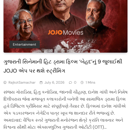
Entertainment
ગુજરાતી સિનેમાની હિટ ડ્રામા ફિલ્મ ‘બેહદ’નું 9 જુલાઈથી
JOJO એપ પર થશે સ્ટ્રીમિંગ
RajkotSamachar
July 6, 2026
0
1 Mins
સંજય ગોરાડિયા, હિતુ કનોડિયા, જાનવી ચૌહાણ, દાનેશ ગાંધી અને નિમેષ
દિલીપરાય જેવા મજબૂત કલાકારોની બનેલી આ સામાજિક ડ્રામા ફિલ્મ
હવે ડિજિટલ પ્રીમિયર માટે સંપૂર્ણપણે તૈયાર છે. ફિલ્મમાં દાનેશ ગાંધીએ
એક પડકારજનક નેગેટિવ પાત્ર ખૂબ જ શાનદાર રીતે ભજવ્યું છે.
અમદાવાદ: વૈશ્વિક સ્તરે ગુજરાતી મનોરંજન ક્ષેત્રે ક્રાંતિ લાવનાર અને
વિશ્વના સૌથી મોટા એક્સક્લુઝિવ ગુજરાતી ઓટીટી (OTT)…