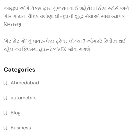
આયુદા ઓર્ગેનિક્સ દ્વારા ગુજરાતના 5 શહેરોમાં રિટેલ સ્ટોર્સ અને
ગીર ગાયના વૈદિક વલોણા ઘી-દૂધની શુદ્ધ સેવાઓ સાથે વ્યાપક
વિસ્તરણ
‘ગેટ સેટ ગો’ નું પાવર-પેક્ડ ટ્રેલર લોન્ચ: 7 ઓગસ્ટે રિલીઝ થઈ
રહેલ આ ફિલ્મમાં હાઇ-ટેક VFX જોવા મળશે
Categories
Ahmedabad
automobile
Blog
Business