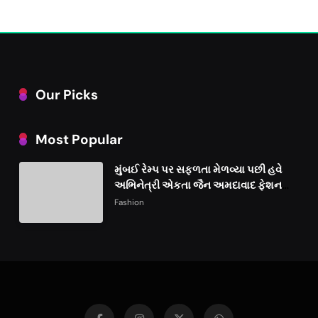
Our Picks
Most Popular
મુંબઈ રેમ્પ પર સફળતા મેળવ્યા પછી હવે
અભિનેત્રી એકતા જૈન અમદાવાદ ફેશન
વીકમાં પોતાની પ્રતિભા પ્રદર્શિત કરશે
Fashion