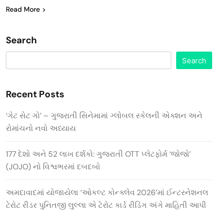
Read More
Search
Search
Recent Posts
‘ગેટ સેટ ગો’ – ગુજરાતી સિનેમામાં ગ્લોબલ સ્કેલની એક્શન અને
રોમાંચનો નવો અધ્યાય
177 દેશો અને 52 લાખ દર્શકો: ગુજરાતી OTT પ્લેટફોર્મ ‘જોજો’
(JOJO) નો વિશ્વભરમાં દબદબો
અમદાવાદમાં યોજાયેલા ‘ઓકલ્ટ કોન્ક્લેવ 2026’માં ઈન્ટરનેશનલ
ટેરોટ રીડર પુનિતજી લુલ્લા એ ટેરોટ કાર્ડ રીડિંગ અંગે માહિતી આપી