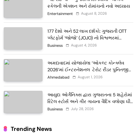
સ્કેલની એક્શન અને રોમાંચનો નવો અધ્યાય
August 8, 2026
Entertainment
177 દેશો અને 52 લાખ દર્શકો: ગુજરાતી OTT
પ્લેટફોર્મ ‘જોજો’ (JOJO) નો વિશ્વભરમાં
દબદબો
August 4, 2026
Business
અમદાવાદમાં યોજાયેલા ‘ઓકલ્ટ કોન્ક્લેવ
2026’માં ઈન્ટરનેશનલ ટેરોટ રીડર પુનિતજી
લુલ્લા એ ટેરોટ કાર્ડ રીડિંગ અંગે માહિતી આપી
August 1, 2026
Ahmedabad
આયુદા ઓર્ગેનિક્સ દ્વારા ગુજરાતના 5 શહેરોમાં
રિટેલ સ્ટોર્સ અને ગીર ગાયના વૈદિક વલોણા ઘી-
દૂધની શુદ્ધ સેવાઓ સાથે વ્યાપક વિસ્તરણ
July 28, 2026
Business
Trending News