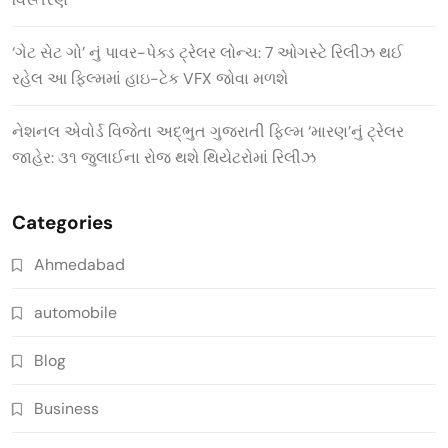
‘ગેટ સેટ ગો’ નું પાવર-પેક્ડ ટ્રેલર લોન્ચ: 7 ઓગસ્ટે રિલીઝ થઈ
રહેલ આ ફિલ્મમાં હાઇ-ટેક VFX જોવા મળશે
નેશનલ એવોર્ડ વિજેતા અદ્ભુત ગુજરાતી ફિલ્મ ‘મારણ’નું ટ્રેલર
જાહેર: ૩૧ જુલાઈના રોજ થશે થિયેટરોમાં રિલીઝ
Categories
Ahmedabad
automobile
Blog
Business