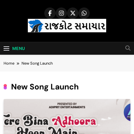
Skip
to
content
Rajkot Samachar
MENU
Home
New Song Launch
New Song Launch