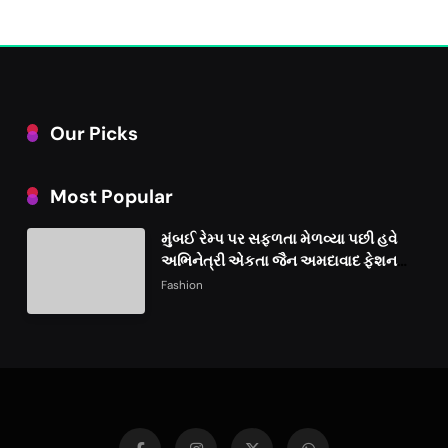
Our Picks
Most Popular
મુંબઈ રેમ્પ પર સફળતા મેળવ્યા પછી હવે
અભિનેત્રી એકતા જૈન અમદાવાદ ફેશન
વીકમાં પોતાની પ્રતિભા પ્રદર્શિત કરશે
Fashion