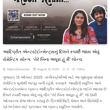
Entertainment
આદિપ્રીત એન્ટરટેઈન્મેન્ટ્સનું દિલને સ્પર્શી જાય એવું
રોમેન્ટિક સોન્ગ ‘તેરે બિના અધૂરા હૂં મૈં’ લોન્ચ
RajkotSamachar
August 13, 2025
0
1 Mins
ગુજરાત, 13 ઓગસ્ટ 2025 : સંગીતપ્રેમીઓ માટે આ ખુશનુમા મોસમ
રોમેન્ટિક ધૂનોથી ભરપૂર બની રહેશે, કારણકે જાણીતી મ્યુઝિક અને
એન્ટરટેઇનમેન્ટ બ્રાન્ડ આદિપ્રીત એન્ટરટેઈન્મેન્ટ્સ લઈને આવ્યા છે
દિલને સ્પર્શી જાય એવું નવું ગીત “તેરે બિના અધૂરા હૂં મૈં”, જે 13મી
ઓગસ્ટના રોજ લોન્ચ કરાયું છે. ક્રિએટિવિટી, પૅશન અને સિનેમેટિક
પ્રેઝન્ટેશન માટે પ્રખ્યાત આ બ્રાન્ડ મ્યુઝિક લવર્સને…