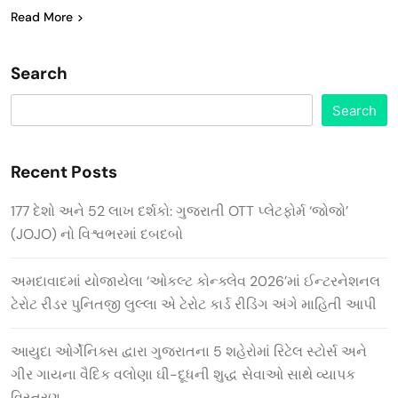
Read More
Search
Search
Recent Posts
177 દેશો અને 52 લાખ દર્શકો: ગુજરાતી OTT પ્લેટફોર્મ ‘જોજો’
(JOJO) નો વિશ્વભરમાં દબદબો
અમદાવાદમાં યોજાયેલા ‘ઓકલ્ટ કોન્ક્લેવ 2026’માં ઈન્ટરનેશનલ
ટેરોટ રીડર પુનિતજી લુલ્લા એ ટેરોટ કાર્ડ રીડિંગ અંગે માહિતી આપી
આયુદા ઓર્ગેનિક્સ દ્વારા ગુજરાતના 5 શહેરોમાં રિટેલ સ્ટોર્સ અને
ગીર ગાયના વૈદિક વલોણા ઘી-દૂધની શુદ્ધ સેવાઓ સાથે વ્યાપક
વિસ્તરણ