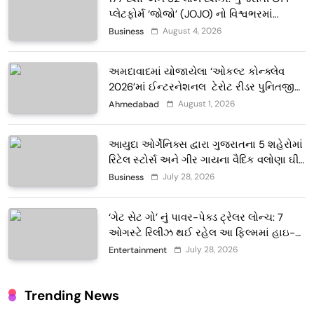
પ્લેટફોર્મ ‘જોજો’ (JOJO) નો વિશ્વભરમાં
દબદબો
August 4, 2026
Business
અમદાવાદમાં યોજાયેલા ‘ઓકલ્ટ કોન્ક્લેવ
2026’માં ઈન્ટરનેશનલ ટેરોટ રીડર પુનિતજી
લુલ્લા એ ટેરોટ કાર્ડ રીડિંગ અંગે માહિતી આપી
August 1, 2026
Ahmedabad
આયુદા ઓર્ગેનિક્સ દ્વારા ગુજરાતના 5 શહેરોમાં
રિટેલ સ્ટોર્સ અને ગીર ગાયના વૈદિક વલોણા ઘી-
દૂધની શુદ્ધ સેવાઓ સાથે વ્યાપક વિસ્તરણ
July 28, 2026
Business
‘ગેટ સેટ ગો’ નું પાવર-પેક્ડ ટ્રેલર લોન્ચ: 7
ઓગસ્ટે રિલીઝ થઈ રહેલ આ ફિલ્મમાં હાઇ-
ટેક VFX જોવા મળશે
July 28, 2026
Entertainment
Trending News