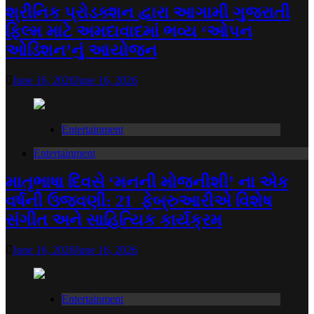
શ્રીનિક પ્રોડક્શન દ્વારા આગામી ગુજરાતી
ફિલ્મ માટે અમદાવાદમાં ભવ્ય ‘ઓપન
ઓડિશન’નું આયોજન
June 16, 2026
June 16, 2026
Entertainment
Entertainment
માતૃભાષા દિવસે ‘મનની મોજનીશી’ ના એક
વર્ષની ઉજવણી: 21 ફેબ્રુઆરીએ વિશેષ
સંગીત અને સાહિત્યિક કાર્યક્રમ
June 16, 2026
June 16, 2026
Entertainment