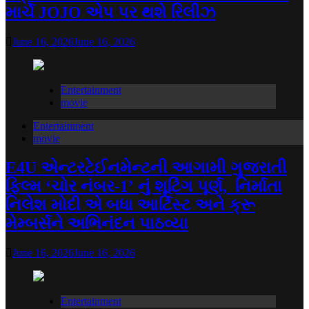
માર્ચે JOJO એપ પર થશે રિલીઝ
June 16, 2026
June 16, 2026
Entertainment
movie
Entertainment
movie
E4U એન્ટરટેઈનમેન્ટની આગામી ગુજરાતી
ફિલ્મ ‘ચોર નંબર-1’ નું શૂટિંગ પૂર્ણ, નિર્માતા
નિલેશ મોદી એ બધા આર્ટિસ્ટ અને ક્રૂ
મેમ્બર્સને અભિનંદન પાઠવ્યા
June 16, 2026
June 16, 2026
Entertainment