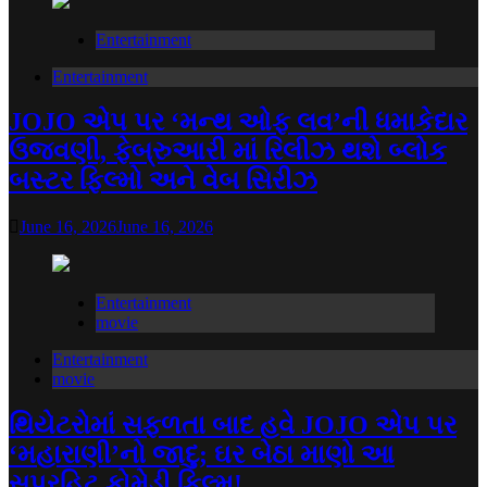
Entertainment
Entertainment
JOJO એપ પર ‘મન્થ ઓફ લવ’ની ધમાકેદાર
ઉજવણી, ફેબ્રુઆરી માં રિલીઝ થશે બ્લોક
બસ્ટર ફિલ્મો અને વેબ સિરીઝ
June 16, 2026
June 16, 2026
Entertainment
movie
Entertainment
movie
થિયેટરોમાં સફળતા બાદ હવે JOJO એપ પર
‘મહારાણી’નો જાદુ; ઘર બેઠા માણો આ
સુપરહિટ કોમેડી ફિલ્મ!