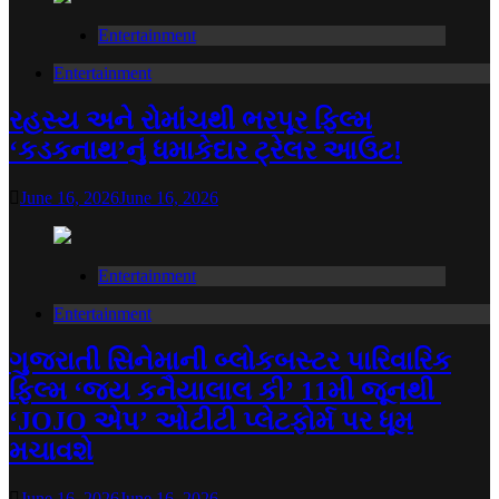
Entertainment
Entertainment
રહસ્ય અને રોમાંચથી ભરપૂર ફિલ્મ
‘કડકનાથ’નું ધમાકેદાર ટ્રેલર આઉટ!
June 16, 2026
June 16, 2026
Entertainment
Entertainment
ગુજરાતી સિનેમાની બ્લોકબસ્ટર પારિવારિક
ફિલ્મ ‘જય કનૈયાલાલ કી’ 11મી જૂનથી
‘JOJO એપ’ ઓટીટી પ્લેટફોર્મ પર ધૂમ
મચાવશે
June 16, 2026
June 16, 2026