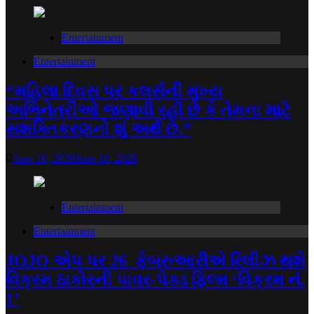
Entertainment
Entertainment
“મહિલા દિવસ પર કલર્સની મુખ્ય
અભિનેત્રીઓ જણાવી રહી છે કે તેમના માટે
સશક્તિકરણનો શું અર્થ છે.”
June 16, 2026
June 16, 2026
Entertainment
Entertainment
JOJO એપ પર 26 ફેબ્રુઆરીએ રિલીઝ થશે
વિક્રમ ઠાકોરની પાવર-પેક્ડ ફિલ્મ ‘વિક્રમ નં.
1’