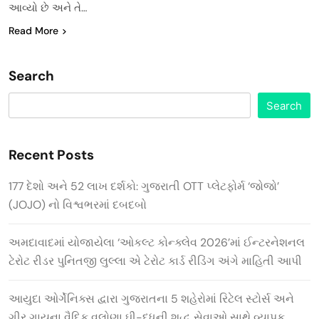
આવ્યો છે અને તે…
Read More
Search
Search
Recent Posts
177 દેશો અને 52 લાખ દર્શકો: ગુજરાતી OTT પ્લેટફોર્મ ‘જોજો’
(JOJO) નો વિશ્વભરમાં દબદબો
અમદાવાદમાં યોજાયેલા ‘ઓકલ્ટ કોન્ક્લેવ 2026’માં ઈન્ટરનેશનલ
ટેરોટ રીડર પુનિતજી લુલ્લા એ ટેરોટ કાર્ડ રીડિંગ અંગે માહિતી આપી
આયુદા ઓર્ગેનિક્સ દ્વારા ગુજરાતના 5 શહેરોમાં રિટેલ સ્ટોર્સ અને
ગીર ગાયના વૈદિક વલોણા ઘી-દૂધની શુદ્ધ સેવાઓ સાથે વ્યાપક