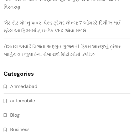
વિસ્તરણ
‘ગેટ સેટ ગો’ નું પાવર-પેક્ડ ટ્રેલર લોન્ચ: 7 ઓગસ્ટે રિલીઝ થઈ
રહેલ આ ફિલ્મમાં હાઇ-ટેક VFX જોવા મળશે
નેશનલ એવોર્ડ વિજેતા અદ્ભુત ગુજરાતી ફિલ્મ ‘મારણ’નું ટ્રેલર
જાહેર: ૩૧ જુલાઈના રોજ થશે થિયેટરોમાં રિલીઝ
Categories
Ahmedabad
automobile
Blog
Business