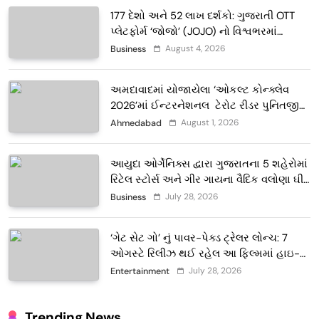
177 દેશો અને 52 લાખ દર્શકો: ગુજરાતી OTT
પ્લેટફોર્મ ‘જોજો’ (JOJO) નો વિશ્વભરમાં
દબદબો
August 4, 2026
Business
અમદાવાદમાં યોજાયેલા ‘ઓકલ્ટ કોન્ક્લેવ
2026’માં ઈન્ટરનેશનલ ટેરોટ રીડર પુનિતજી
લુલ્લા એ ટેરોટ કાર્ડ રીડિંગ અંગે માહિતી આપી
August 1, 2026
Ahmedabad
આયુદા ઓર્ગેનિક્સ દ્વારા ગુજરાતના 5 શહેરોમાં
રિટેલ સ્ટોર્સ અને ગીર ગાયના વૈદિક વલોણા ઘી-
દૂધની શુદ્ધ સેવાઓ સાથે વ્યાપક વિસ્તરણ
July 28, 2026
Business
‘ગેટ સેટ ગો’ નું પાવર-પેક્ડ ટ્રેલર લોન્ચ: 7
ઓગસ્ટે રિલીઝ થઈ રહેલ આ ફિલ્મમાં હાઇ-
ટેક VFX જોવા મળશે
July 28, 2026
Entertainment
Trending News