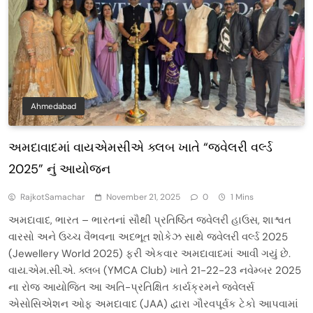
Ahmedabad
અમદાવાદમાં વાયએમસીએ ક્લબ ખાતે “જ્વેલરી વર્લ્ડ
2025” નું આયોજન
RajkotSamachar
November 21, 2025
0
1 Mins
અમદાવાદ, ભારત – ભારતનાં સૌથી પ્રતિષ્ઠિત જ્વેલરી હાઉસ, શાશ્વત
વારસો અને ઉચ્ચ વૈભવના અદભૂત શોકેઝ સાથે જ્વેલરી વર્લ્ડ 2025
(Jewellery World 2025) ફરી એકવાર અમદાવાદમાં આવી ગયું છે.
વાય.એમ.સી.એ. ક્લબ (YMCA Club) ખાતે 21-22-23 નવેમ્બર 2025
ના રોજ આયોજિત આ અતિ-પ્રતિક્ષિત કાર્યક્રમને જ્વેલર્સ
એસોસિએશન ઓફ અમદાવાદ (JAA) દ્વારા ગૌરવપૂર્વક ટેકો આપવામાં