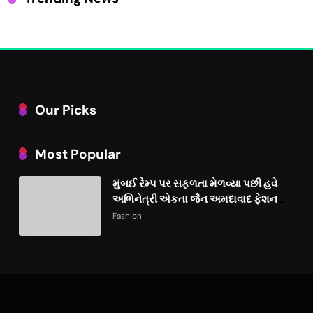
Our Picks
Most Popular
મુંબઈ રેમ્પ પર સફળતા મેળવ્યા પછી હવે
અભિનેત્રી એકતા જૈન અમદાવાદ ફેશન
વીકમાં પોતાની પ્રતિભા પ્રદર્શિત કરશે
Fashion