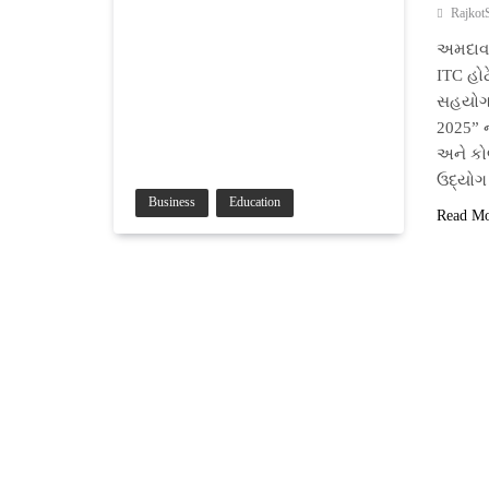
Rajkot
અમદાવા
ITC હોટ
સહયોગથી
2025” 
અને કોલ
ઉદ્યોગ
Business
Education
Read M