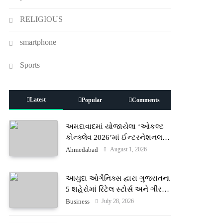
RELIGIOUS
smartphone
Sports
Latest
Popular
Comments
અમદાવાદમાં યોજાયેલા ‘ઓકલ્ટ
કોન્ક્લેવ 2026’માં ઈન્ટરનેશનલ
ટેરોટ રીડર પુનિતજી લુલ્લા એ ટેરોટ
August 1, 2026
Ahmedabad
કાર્ડ રીડિંગ અંગે માહિતી આપી
આયુદા ઓર્ગેનિક્સ દ્વારા ગુજરાતના
5 શહેરોમાં રિટેલ સ્ટોર્સ અને ગીર
ગાયના વૈદિક વલોણા ઘી-દૂધની શુદ્ધ
July 28, 2026
Business
સેવાઓ સાથે વ્યાપક વિસ્તરણ