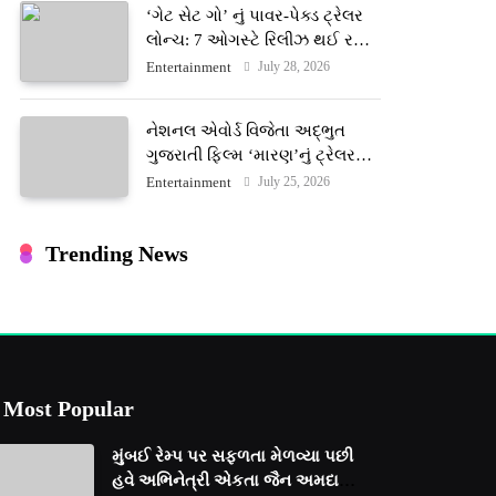
‘ગેટ સેટ ગો’ નું પાવર-પેક્ડ ટ્રેલર
લોન્ચ: 7 ઓગસ્ટે રિલીઝ થઈ રહેલ
આ ફિલ્મમાં હાઇ-ટેક VFX જોવા
July 28, 2026
Entertainment
મળશે
નેશનલ એવોર્ડ વિજેતા અદ્ભુત
ગુજરાતી ફિલ્મ ‘મારણ’નું ટ્રેલર
જાહેર: ૩૧ જુલાઈના રોજ થશે
July 25, 2026
Entertainment
થિયેટરોમાં રિલીઝ
Trending News
Most Popular
મુંબઈ રેમ્પ પર સફળતા મેળવ્યા પછી
હવે અભિનેત્રી એકતા જૈન અમદાવાદ