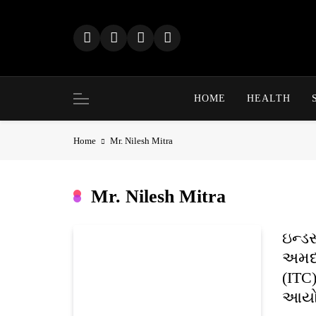
Skip
to
content
HOME
HEALTH
Home
Mr. Nilesh Mitra
Mr. Nilesh Mitra
ઇન્ડસ
અમદ
(ITC)
આયો