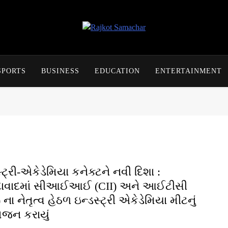
Rajkot Samachar
SPORTS
BUSINESS
EDUCATION
ENTERTAINMENT
્ટ્રી-એકેડેમિયા કનેક્ટને નવી દિશા :
ાવાદમાં સીઆઈઆઈ (CII) અને આઈટીસી
 ના નેતૃત્વ હેઠળ ઇન્ડસ્ટ્રી એકેડેમિયા મીટનું
જન કરાયું