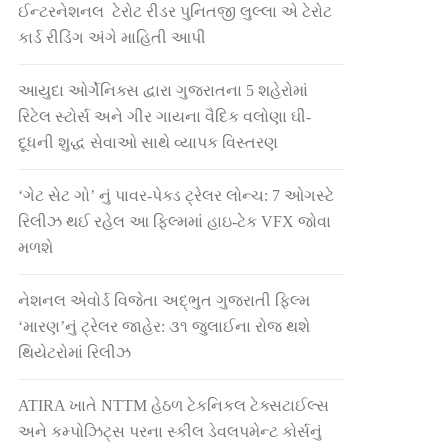
ઈન્ટરનેશનલ ટેરોટ રીડર પુનિતજી લુલ્લા એ ટેરોટ
કાર્ડ રીડિંગ અંગે માહિતી આપી
આયુદા ઓર્ગેનિક્સ દ્વારા ગુજરાતના 5 શહેરોમાં
રિટેલ સ્ટોર્સ અને ગીર ગાયના વૈદિક વલોણા ઘી-
દૂધની શુદ્ધ સેવાઓ સાથે વ્યાપક વિસ્તરણ
‘ગેટ સેટ ગો’ નું પાવર-પેક્ડ ટ્રેલર લોન્ચ: 7 ઓગસ્ટે
રિલીઝ થઈ રહેલ આ ફિલ્મમાં હાઇ-ટેક VFX જોવા
મળશે
નેશનલ એવોર્ડ વિજેતા અદ્ભુત ગુજરાતી ફિલ્મ
‘મારણ’નું ટ્રેલર જાહેર: ૩૧ જુલાઈના રોજ થશે
થિયેટરોમાં રિલીઝ
ATIRA ખાતે NTTM હેઠળ ટેકનિકલ ટેક્સટાઈલ્સ
અને કમ્પોઝિટ્સ પરના સ્કીલ ડેવલપમેન્ટ કોર્સનું