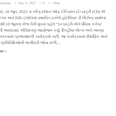
Samachar
June 11, 2025
0
1 Mins
દ, 10 જૂન, 2025: ધ કન્ફિડરેશન ઓફ ઈન્ડિયન ઈન્ડસ્ટ્રી (CII) એ
ેલ્સ અને EHL (1893માં સ્થાપિત ઇકોલે હોટેલિયર ડી લૌઝેન) સાથેના
 10 જૂનના રોજ તેની મુખ્ય પહેલ “ઇન્ડસ્ટ્રી-એકેડેમિયા કનેક્ટ
ની અમદાવાદ એડિશનનું આયોજન કર્યું. દિલ્હીમાં લોન્ચ અને આગ્રા
કાતામાં પ્રભાવશાળી કાર્યક્રમો પછી, આ કાર્યક્રમમાં શૈક્ષણિક અને
 પ્રતિનિધિઓની ભાગીદારી જોવા મળી,…
ore