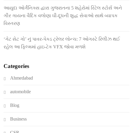
આયુદા ઓર્ગેનિક્સ દ્વારા ગુજરાતના 5 શહેરોમાં રિટેલ સ્ટોર્સ અને
ગીર ગાયના વૈદિક વલોણા ઘી-દૂધની શુદ્ધ સેવાઓ સાથે વ્યાપક
વિસ્તરણ
‘ગેટ સેટ ગો’ નું પાવર-પેક્ડ ટ્રેલર લોન્ચ: 7 ઓગસ્ટે રિલીઝ થઈ
રહેલ આ ફિલ્મમાં હાઇ-ટેક VFX જોવા મળશે
Categories
Ahmedabad
automobile
Blog
Business
CSR