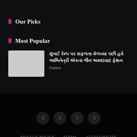
Our Picks
Most Popular
મુંબઈ રેમ્પ પર સફળતા મેળવ્યા પછી હવે
અભિનેત્રી એકતા જૈન અમદાવાદ ફેશન
વીકમાં પોતાની પ્રતિભા પ્રદર્શિત કરશે
Fashion