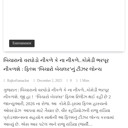
Entertainment
બિચારાનો વરઘોડો નીકળે કે ના નીકળે..કોમેડી ભરપૂર
નીકળશે : ફિલ્મ ‘બિચારો બેચલર’નું ટીઝર લોન્ચ
RajkotSamachar
December 2, 2025
0
1 Mins
ગુજરાત : બિચારાનો વરઘોડો નીકળે કે ના નીકળે..કોમેડી ભરપૂર
નીકળશે. જી હા ! ‘બિચારો બેચલર’ ફિલ્મ રિલીઝ થઈ રહી છે 2
જાન્યુઆરી, 2026 ના રોજ. આ કોમેડી-ડ્રામા ફિલ્મ હાસ્યનો
ઓવરડોઝ આપવા માટે તૈયાર છે. વીર સ્ટુડિયોઝની રાજુ રાડિયા
પ્રોડક્શન્સના સહયોગ સાથેની આ ફિલ્મનું ટીઝર લોન્ચ કરવામાં
આવ્યું છે. એસ આર પટેલ અને રાજુ રાડિયા (જર્સી…