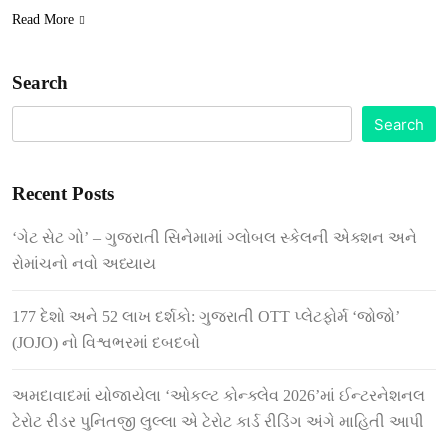
Read More
Search
Search
Recent Posts
‘ગેટ સેટ ગો’ – ગુજરાતી સિનેમામાં ગ્લોબલ સ્કેલની એક્શન અને
રોમાંચનો નવો અધ્યાય
177 દેશો અને 52 લાખ દર્શકો: ગુજરાતી OTT પ્લેટફોર્મ ‘જોજો’
(JOJO) નો વિશ્વભરમાં દબદબો
અમદાવાદમાં યોજાયેલા ‘ઓકલ્ટ કોન્ક્લેવ 2026’માં ઈન્ટરનેશનલ
ટેરોટ રીડર પુનિતજી લુલ્લા એ ટેરોટ કાર્ડ રીડિંગ અંગે માહિતી આપી