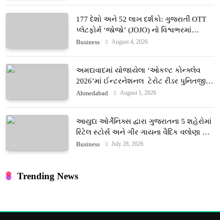
177 દેશો અને 52 લાખ દર્શકો: ગુજરાતી OTT
પ્લેટફોર્મ ‘જોજો’ (JOJO) નો વિશ્વભરમાં
દબદબો
August 4, 2026
Business
અમદાવાદમાં યોજાયેલા ‘ઓકલ્ટ કોન્ક્લેવ
2026’માં ઈન્ટરનેશનલ ટેરોટ રીડર પુનિતજી
લુલ્લા એ ટેરોટ કાર્ડ રીડિંગ અંગે માહિતી આપી
August 1, 2026
Ahmedabad
આયુદા ઓર્ગેનિક્સ દ્વારા ગુજરાતના 5 શહેરોમાં
રિટેલ સ્ટોર્સ અને ગીર ગાયના વૈદિક વલોણા ઘી-
દૂધની શુદ્ધ સેવાઓ સાથે વ્યાપક વિસ્તરણ
July 28, 2026
Business
Trending News