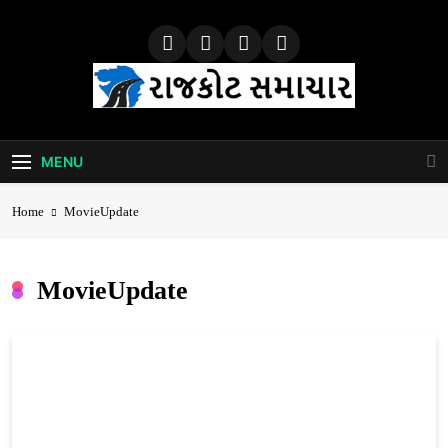
Skip
to
content
Rajkot Samachar
MENU
Home
MovieUpdate
MovieUpdate