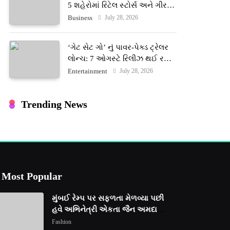
5 શહેરોમાં રિટેલ સ્ટોર્સ અને ગીર
ગાયના વૈદિક વલોણા ઘી-દૂધની શુદ્ધ
July 28, 2026
Business
સેવાઓ સાથે વ્યાપક વિસ્તરણ
‘ગેટ સેટ ગો’ નું પાવર-પેક્ડ ટ્રેલર
લોન્ચ: 7 ઓગસ્ટે રિલીઝ થઈ રહેલ
આ ફિલ્મમાં હાઇ-ટેક VFX જોવા
July 28, 2026
Entertainment
મળશે
Trending News
Most Popular
મુંબઈ રેમ્પ પર સફળતા મેળવ્યા પછી
હવે અભિનેત્રી એકતા જૈન અમદાવાદ
ફેશન વીકમાં પોતાની પ્રતિભા
Fashion