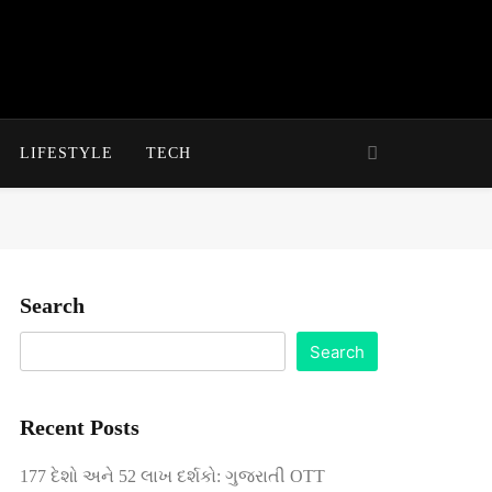
LIFESTYLE
TECH
Search
Search
Recent Posts
177 દેશો અને 52 લાખ દર્શકો: ગુજરાતી OTT