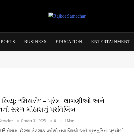
Rajkot Samachar
SPORTS
BUSINESS
EDUCATION
ENTERTAINMENT
મ રિવ્યૂ: “મિસરી” – પ્રેમ, લાગણીઓ અને
ની સરળ મીઠાશનું પ્રતિબિંબ
Samachar
October 31, 2025
0
1 Mins
 સિનેમામાં છેલ્લા કેટલાક વર્ષોથી નવા વિષયો અને પ્રસ્તુતિના પ્રયોગો