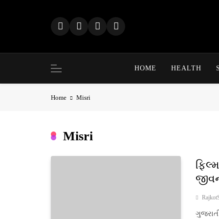
Skip
to
content
HOME
HEALTH
Home
Misri
Misri
ફિલ્
જીવન
Rajkot
ગુજરાતી