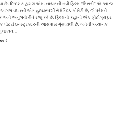
યા છે. દિગ્દર્શક કુશલ એમ. નાયકની નવી ફિલ્મ “મિસરી” એ આ જ
આગળ વધારતી એક હૃદયસ્પર્શી રોમેન્ટિક કોમેડી છે, જે પ્રેમને
િક અને અનુભવી રીતે રજૂ કરે છે. ફિલ્મની કહાની એક ફોટોગ્રાફર
 પોટરી ઇન્સ્ટ્રક્ટરની આસપાસ ગૂંથાયેલી છે. બંનેની અચાનક
મુલાકાત…
ore