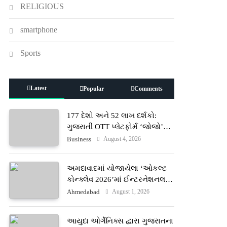
RELIGIOUS
smartphone
Sports
Latest
Popular
Comments
177 દેશો અને 52 લાખ દર્શકો:
ગુજરાતી OTT પ્લેટફોર્મ ‘જોજો’
(JOJO) નો વિશ્વભરમાં દબદબો
August 4, 2026
Business
અમદાવાદમાં યોજાયેલા ‘ઓકલ્ટ
કોન્ક્લેવ 2026’માં ઈન્ટરનેશનલ
ટેરોટ રીડર પુનિતજી લુલ્લા એ ટેરોટ
August 1, 2026
Ahmedabad
કાર્ડ રીડિંગ અંગે માહિતી આપી
આયુદા ઓર્ગેનિક્સ દ્વારા ગુજરાતના