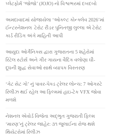
પ્લેટફોર્મ ‘જોજો’ (JOJO) નો વિશ્વભરમાં દબદબો
અમદાવાદમાં યોજાયેલા ‘ઓકલ્ટ કોન્ક્લેવ 2026’માં
ઈન્ટરનેશનલ ટેરોટ રીડર પુનિતજી લુલ્લા એ ટેરોટ
કાર્ડ રીડિંગ અંગે માહિતી આપી
આયુદા ઓર્ગેનિક્સ દ્વારા ગુજરાતના 5 શહેરોમાં
રિટેલ સ્ટોર્સ અને ગીર ગાયના વૈદિક વલોણા ઘી-
દૂધની શુદ્ધ સેવાઓ સાથે વ્યાપક વિસ્તરણ
‘ગેટ સેટ ગો’ નું પાવર-પેક્ડ ટ્રેલર લોન્ચ: 7 ઓગસ્ટે
રિલીઝ થઈ રહેલ આ ફિલ્મમાં હાઇ-ટેક VFX જોવા
મળશે
નેશનલ એવોર્ડ વિજેતા અદ્ભુત ગુજરાતી ફિલ્મ
‘મારણ’નું ટ્રેલર જાહેર: ૩૧ જુલાઈના રોજ થશે
થિયેટરોમાં રિલીઝ