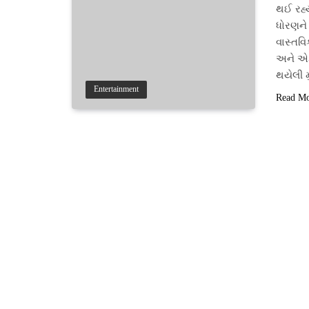
થઈ રહ્
ધોરણને 
વાસ્તવ
અને એક
થયેલી 
Entertainment
Read M