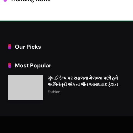
Our Picks
Most Popular
મુંબઈ રેમ્પ પર સફળતા મેળવ્યા પછી હવે
અભિનેત્રી એકતા જૈન અમદાવાદ ફેશન
વીકમાં પોતાની પ્રતિભા પ્રદર્શિત કરશે
Fashion