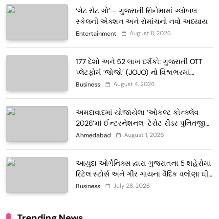
‘ગેટ સેટ ગો’ – ગુજરાતી સિનેમામાં ગ્લોબલ
સ્કેલની એક્શન અને રોમાંચનો નવો અધ્યાય
August 8, 2026
Entertainment
177 દેશો અને 52 લાખ દર્શકો: ગુજરાતી OTT
પ્લેટફોર્મ ‘જોજો’ (JOJO) નો વિશ્વભરમાં
દબદબો
August 4, 2026
Business
અમદાવાદમાં યોજાયેલા ‘ઓકલ્ટ કોન્ક્લેવ
2026’માં ઈન્ટરનેશનલ ટેરોટ રીડર પુનિતજી
લુલ્લા એ ટેરોટ કાર્ડ રીડિંગ અંગે માહિતી આપી
August 1, 2026
Ahmedabad
આયુદા ઓર્ગેનિક્સ દ્વારા ગુજરાતના 5 શહેરોમાં
રિટેલ સ્ટોર્સ અને ગીર ગાયના વૈદિક વલોણા ઘી-
દૂધની શુદ્ધ સેવાઓ સાથે વ્યાપક વિસ્તરણ
July 28, 2026
Business
Trending News