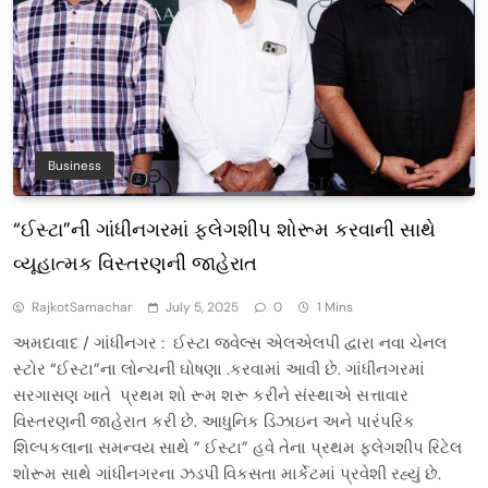
Business
“ઈસ્ટા”ની ગાંધીનગરમાં ફ્લેગશીપ શોરૂમ કરવાની સાથે
વ્યૂહાત્મક વિસ્તરણની જાહેરાત
RajkotSamachar
July 5, 2025
0
1 Mins
અમદાવાદ / ગાંધીનગર : ઈસ્ટા જવેલ્સ એલએલપી દ્વારા નવા ચેનલ
સ્ટોર “ઈસ્ટા”ના લોન્ચની ઘોષણા .કરવામાં આવી છે. ગાંધીનગરમાં
સરગાસણ ખાતે પ્રથમ શો રૂમ શરૂ કરીને સંસ્થાએ સત્તાવાર
વિસ્તરણની જાહેરાત કરી છે. આધુનિક ડિઝાઇન અને પારંપરિક
શિલ્પકલાના સમન્વય સાથે ” ઈસ્ટા” હવે તેના પ્રથમ ફ્લેગશીપ રિટેલ
શોરૂમ સાથે ગાંધીનગરના ઝડપી વિકસતા માર્કેટમાં પ્રવેશી રહ્યું છે.