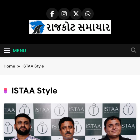
Skip
to
content
Rajkot Samachar
MENU
Home
ISTAA Style
ISTAA Style