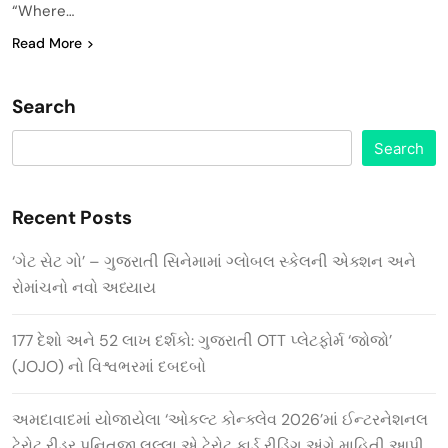
“Where…
Read More
Search
Search
Recent Posts
‘ગેટ સેટ ગો’ – ગુજરાતી સિનેમામાં ગ્લોબલ સ્કેલની એક્શન અને
રોમાંચનો નવો અધ્યાય
177 દેશો અને 52 લાખ દર્શકો: ગુજરાતી OTT પ્લેટફોર્મ ‘જોજો’
(JOJO) નો વિશ્વભરમાં દબદબો
અમદાવાદમાં યોજાયેલા ‘ઓકલ્ટ કોન્ક્લેવ 2026’માં ઈન્ટરનેશનલ
ટેરોટ રીડર પુનિતજી લુલ્લા એ ટેરોટ કાર્ડ રીડિંગ અંગે માહિતી આપી