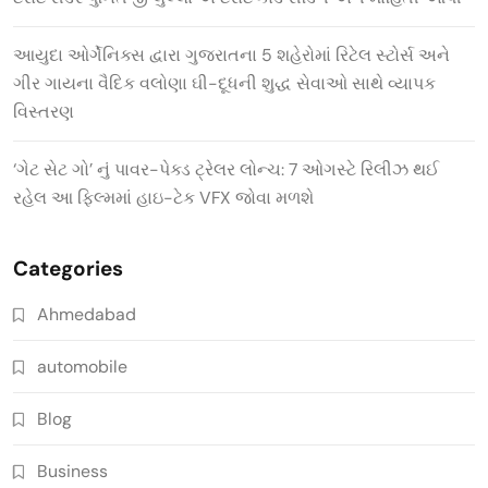
આયુદા ઓર્ગેનિક્સ દ્વારા ગુજરાતના 5 શહેરોમાં રિટેલ સ્ટોર્સ અને
ગીર ગાયના વૈદિક વલોણા ઘી-દૂધની શુદ્ધ સેવાઓ સાથે વ્યાપક
વિસ્તરણ
‘ગેટ સેટ ગો’ નું પાવર-પેક્ડ ટ્રેલર લોન્ચ: 7 ઓગસ્ટે રિલીઝ થઈ
રહેલ આ ફિલ્મમાં હાઇ-ટેક VFX જોવા મળશે
Categories
Ahmedabad
automobile
Blog
Business