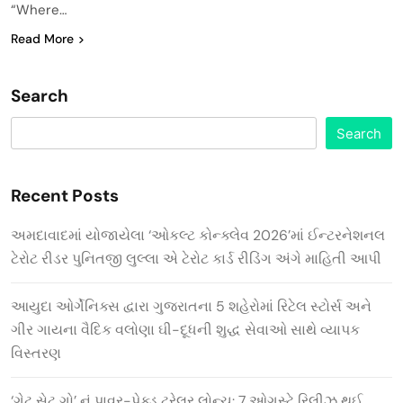
“Where…
Read More
Search
Search
Recent Posts
અમદાવાદમાં યોજાયેલા ‘ઓકલ્ટ કોન્ક્લેવ 2026’માં ઈન્ટરનેશનલ
ટેરોટ રીડર પુનિતજી લુલ્લા એ ટેરોટ કાર્ડ રીડિંગ અંગે માહિતી આપી
આયુદા ઓર્ગેનિક્સ દ્વારા ગુજરાતના 5 શહેરોમાં રિટેલ સ્ટોર્સ અને
ગીર ગાયના વૈદિક વલોણા ઘી-દૂધની શુદ્ધ સેવાઓ સાથે વ્યાપક
વિસ્તરણ
‘ગેટ સેટ ગો’ નું પાવર-પેક્ડ ટ્રેલર લોન્ચ: 7 ઓગસ્ટે રિલીઝ થઈ