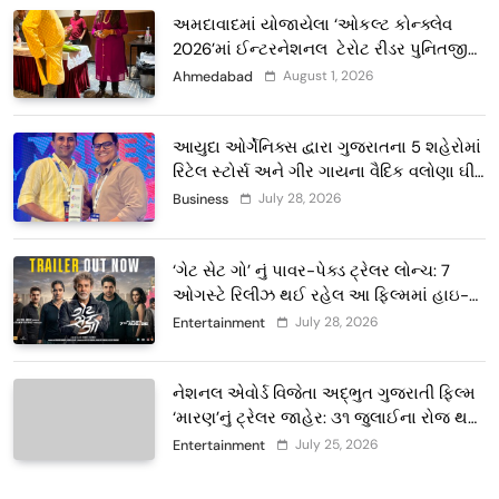
અમદાવાદમાં યોજાયેલા ‘ઓકલ્ટ કોન્ક્લેવ
2026’માં ઈન્ટરનેશનલ ટેરોટ રીડર પુનિતજી
લુલ્લા એ ટેરોટ કાર્ડ રીડિંગ અંગે માહિતી આપી
August 1, 2026
Ahmedabad
આયુદા ઓર્ગેનિક્સ દ્વારા ગુજરાતના 5 શહેરોમાં
રિટેલ સ્ટોર્સ અને ગીર ગાયના વૈદિક વલોણા ઘી-
દૂધની શુદ્ધ સેવાઓ સાથે વ્યાપક વિસ્તરણ
July 28, 2026
Business
‘ગેટ સેટ ગો’ નું પાવર-પેક્ડ ટ્રેલર લોન્ચ: 7
ઓગસ્ટે રિલીઝ થઈ રહેલ આ ફિલ્મમાં હાઇ-
ટેક VFX જોવા મળશે
July 28, 2026
Entertainment
નેશનલ એવોર્ડ વિજેતા અદ્ભુત ગુજરાતી ફિલ્મ
‘મારણ’નું ટ્રેલર જાહેર: ૩૧ જુલાઈના રોજ થશે
થિયેટરોમાં રિલીઝ
July 25, 2026
Entertainment