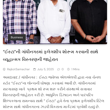
Business
“ઈસ્ટા”ની ગાંધીનગરમાં ફ્લેગશીપ શોરૂમ કરવાની સાથે
વ્યૂહાત્મક વિસ્તરણની જાહેરાત
RajkotSamachar
July 5, 2025
0
1 Mins
અમદાવાદ / ગાંધીનગર : ઈસ્ટા જવેલ્સ એલએલપી દ્વારા નવા ચેનલ
સ્ટોર “ઈસ્ટા”ના લોન્ચની ઘોષણા .કરવામાં આવી છે. ગાંધીનગરમાં
સરગાસણ ખાતે પ્રથમ શો રૂમ શરૂ કરીને સંસ્થાએ સત્તાવાર
વિસ્તરણની જાહેરાત કરી છે. આધુનિક ડિઝાઇન અને પારંપરિક
શિલ્પકલાના સમન્વય સાથે ” ઈસ્ટા” હવે તેના પ્રથમ ફ્લેગશીપ રિટેલ
શોરૂમ સાથે ગાંધીનગરના ઝડપી વિકસતા માર્કેટમાં પ્રવેશી રહ્યું છે.