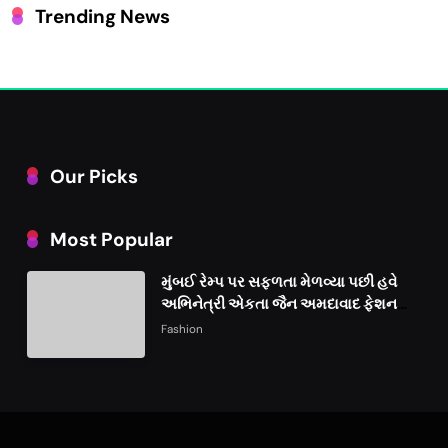
Trending News
Our Picks
Most Popular
મુંબઈ રેમ્પ પર સફળતા મેળવ્યા પછી હવે
અભિનેત્રી એકતા જૈન અમદાવાદ ફેશન
વીકમાં પોતાની પ્રતિભા પ્રદર્શિત કરશે
Fashion