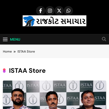
Skip
to
content
Rajkot Samachar
MENU
Home
ISTAA Store
ISTAA Store