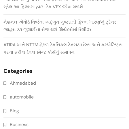
રહેલ આ ફિલ્મમાં હાઇ-ટેક VFX જોવા મળશે
નેશનલ એવોર્ડ વિજેતા અદ્ભુત ગુજરાતી ફિલ્મ ‘મારણ’નું ટ્રેલર
જાહેર: ૩૧ જુલાઈના રોજ થશે થિયેટરોમાં રિલીઝ
ATIRA ખાતે NTTM હેઠળ ટેકનિકલ ટેક્સટાઈલ્સ અને કમ્પોઝિટ્સ
પરના સ્કીલ ડેવલપમેન્ટ કોર્સનું સમાપન
Categories
Ahmedabad
automobile
Blog
Business