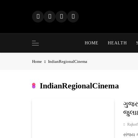
Skip
to
content
HOME
HEALTH
Home
IndianRegionalCinema
IndianRegionalCinema
ગુજરા
જુલા
Rajkot
સંજય ગો