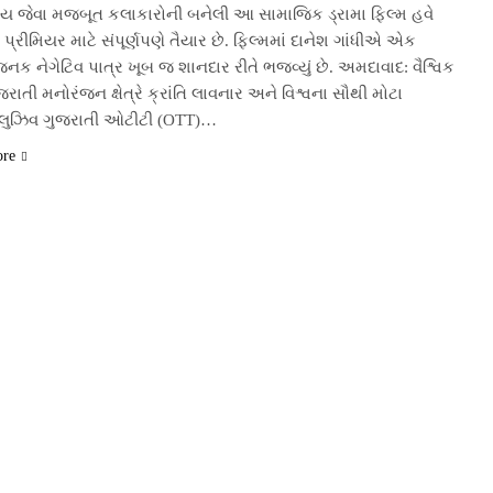
ાય જેવા મજબૂત કલાકારોની બનેલી આ સામાજિક ડ્રામા ફિલ્મ હવે
પ્રીમિયર માટે સંપૂર્ણપણે તૈયાર છે. ફિલ્મમાં દાનેશ ગાંધીએ એક
ક નેગેટિવ પાત્ર ખૂબ જ શાનદાર રીતે ભજવ્યું છે. અમદાવાદ: વૈશ્વિક
ુજરાતી મનોરંજન ક્ષેત્રે ક્રાંતિ લાવનાર અને વિશ્વના સૌથી મોટા
લુઝિવ ગુજરાતી ઓટીટી (OTT)…
ore