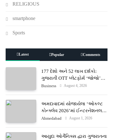
RELIGIOUS
smartphone
Sports
Latest
Popular
Comments
177 દેશો અને 52 લાખ દર્શકો:
ગુજરાતી OTT પ્લેટફોર્મ ‘જોજો’
(JOJO) નો વિશ્વભરમાં દબદબો
August 4, 2026
Business
અમદાવાદમાં યોજાયેલા ‘ઓકલ્ટ
કોન્ક્લેવ 2026’માં ઈન્ટરનેશનલ
ટેરોટ રીડર પુનિતજી લુલ્લા એ ટેરોટ
August 1, 2026
Ahmedabad
કાર્ડ રીડિંગ અંગે માહિતી આપી
આયુદા ઓર્ગેનિક્સ દ્વારા ગુજરાતના