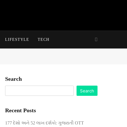
LIFESTYLE
TECH
Search
Search
Recent Posts
177 દેશો અને 52 લાખ દર્શકો: ગુજરાતી OTT