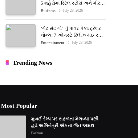
5 શહેરોમાં રિટેલ સ્ટોર્સ અને ગીર
ગાયના વૈદિક વલોણા ઘી-દૂધની શુદ્ધ
July 28, 2026
Business
સેવાઓ સાથે વ્યાપક વિસ્તરણ
‘ગેટ સેટ ગો’ નું પાવર-પેક્ડ ટ્રેલર
લોન્ચ: 7 ઓગસ્ટે રિલીઝ થઈ રહેલ
આ ફિલ્મમાં હાઇ-ટેક VFX જોવા
July 28, 2026
Entertainment
મળશે
Trending News
Most Popular
મુંબઈ રેમ્પ પર સફળતા મેળવ્યા પછી
હવે અભિનેત્રી એકતા જૈન અમદાવાદ
ફેશન વીકમાં પોતાની પ્રતિભા
Fashion