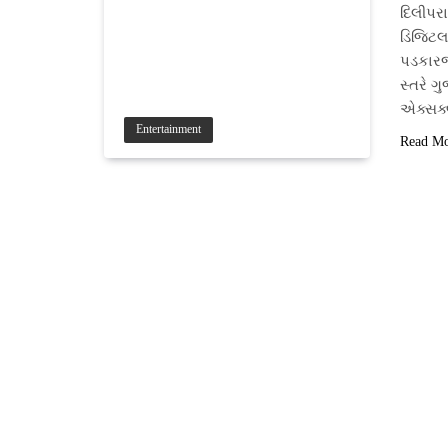
દિલીપર
ડિજિટલ 
પડકારજન
સ્તરે ગ
એક્સક્
Entertainment
Read M