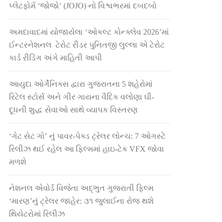
પ્લેટફોર્મ ‘જોજો’ (JOJO) નો વિશ્વભરમાં દબદબો
અમદાવાદમાં યોજાયેલા ‘ઓકલ્ટ કોન્ક્લેવ 2026’માં
ઈન્ટરનેશનલ ટેરોટ રીડર પુનિતજી લુલ્લા એ ટેરોટ
કાર્ડ રીડિંગ અંગે માહિતી આપી
આયુદા ઓર્ગેનિક્સ દ્વારા ગુજરાતના 5 શહેરોમાં
રિટેલ સ્ટોર્સ અને ગીર ગાયના વૈદિક વલોણા ઘી-
દૂધની શુદ્ધ સેવાઓ સાથે વ્યાપક વિસ્તરણ
‘ગેટ સેટ ગો’ નું પાવર-પેક્ડ ટ્રેલર લોન્ચ: 7 ઓગસ્ટે
રિલીઝ થઈ રહેલ આ ફિલ્મમાં હાઇ-ટેક VFX જોવા
મળશે
નેશનલ એવોર્ડ વિજેતા અદ્ભુત ગુજરાતી ફિલ્મ
‘મારણ’નું ટ્રેલર જાહેર: ૩૧ જુલાઈના રોજ થશે
થિયેટરોમાં રિલીઝ