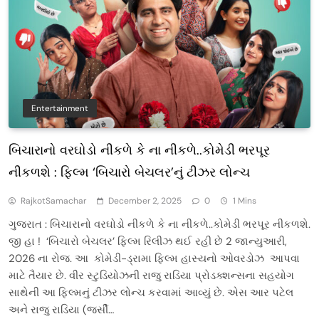
Entertainment
બિચારાનો વરઘોડો નીકળે કે ના નીકળે..કોમેડી ભરપૂર
નીકળશે : ફિલ્મ ‘બિચારો બેચલર’નું ટીઝર લોન્ચ
RajkotSamachar
December 2, 2025
0
1 Mins
ગુજરાત : બિચારાનો વરઘોડો નીકળે કે ના નીકળે..કોમેડી ભરપૂર નીકળશે.
જી હા ! ‘બિચારો બેચલર’ ફિલ્મ રિલીઝ થઈ રહી છે 2 જાન્યુઆરી,
2026 ના રોજ. આ કોમેડી-ડ્રામા ફિલ્મ હાસ્યનો ઓવરડોઝ આપવા
માટે તૈયાર છે. વીર સ્ટુડિયોઝની રાજુ રાડિયા પ્રોડક્શન્સના સહયોગ
સાથેની આ ફિલ્મનું ટીઝર લોન્ચ કરવામાં આવ્યું છે. એસ આર પટેલ
અને રાજુ રાડિયા (જર્સી…