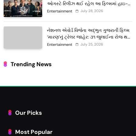
ઓગસ્ટે રિલીઝ થઈ રહેલ આ ફિલ્મમાં હાઇ-
ટેક VFX જોવા મળશે
July 28, 2026
Entertainment
નેશનલ એવોર્ડ વિજેતા અદ્ભુત ગુજરાતી ફિલ્મ
‘મારણ’નું ટ્રેલર જાહેર: ૩૧ જુલાઈના રોજ થશે
થિયેટરોમાં રિલીઝ
July 25, 2026
Entertainment
Trending News
Our Picks
Most Popular