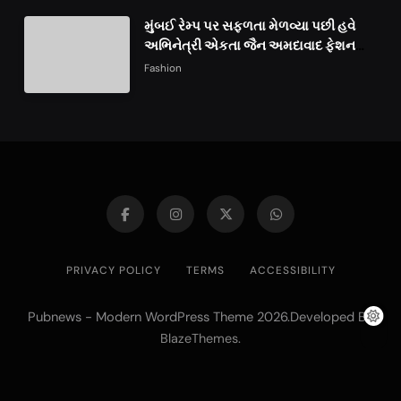
મુંબઈ રેમ્પ પર સફળતા મેળવ્યા પછી હવે
અભિનેત્રી એકતા જૈન અમદાવાદ ફેશન
વીકમાં પોતાની પ્રતિભા પ્રદર્શિત કરશે
Fashion
PRIVACY POLICY
TERMS
ACCESSIBILITY
Pubnews - Modern WordPress Theme 2026.Developed By
.
BlazeThemes