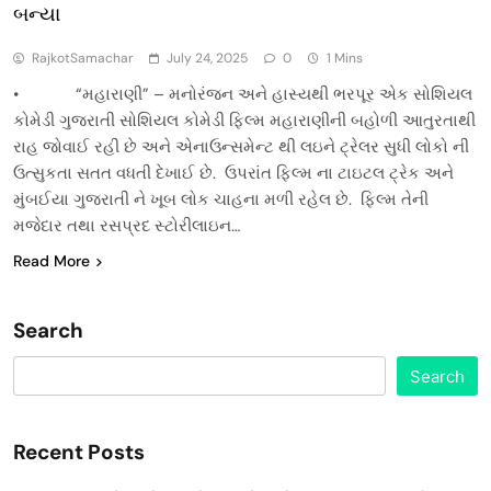
બન્યા
RajkotSamachar
July 24, 2025
0
1 Mins
• “મહારાણી” – મનોરંજન અને હાસ્યથી ભરપૂર એક સોશિયલ
કોમેડી ગુજરાતી સોશિયલ કોમેડી ફિલ્મ મહારાણીની બહોળી આતુરતાથી
રાહ જોવાઈ રહી છે અને એનાઉન્સમેન્ટ થી લઇને ટ્રેલર સુધી લોકો ની
ઉત્સુકતા સતત વધતી દેખાઈ છે. ઉપરાંત ફિલ્મ ના ટાઇટલ ટ્રેક અને
મુંબઈયા ગુજરાતી ને ખૂબ લોક ચાહના મળી રહેલ છે. ફિલ્મ તેની
મજેદાર તથા રસપ્રદ સ્ટોરીલાઇન…
Read More
Search
Search
Recent Posts