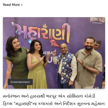
Read More
Entertainment
મનોરંજન અને હાસ્યથી ભરપૂર એક સોશિયલ કોમેડી
ફિલ્મ “મહારાણી”ના કલાકારો અને નિર્દેશક સુરતના મહેમાન