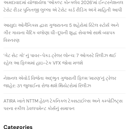
અમદાવાદમાં યોજાયેલા ‘ઓકલ્ટ કોન્ક્લેવ 2026’માં ઈન્ટરનેશનલ
ટેરોટ રીડર પુનિતજી લુલ્લા એ ટેરોટ કાર્ડ રીડિંગ અંગે માહિતી આપી
આયુદા ઓર્ગેનિક્સ દ્વારા ગુજરાતના 5 શહેરોમાં રિટેલ સ્ટોર્સ અને
ગીર ગાયના વૈદિક વલોણા ઘી-દૂધની શુદ્ધ સેવાઓ સાથે વ્યાપક
વિસ્તરણ
‘ગેટ સેટ ગો’ નું પાવર-પેક્ડ ટ્રેલર લોન્ચ: 7 ઓગસ્ટે રિલીઝ થઈ
રહેલ આ ફિલ્મમાં હાઇ-ટેક VFX જોવા મળશે
નેશનલ એવોર્ડ વિજેતા અદ્ભુત ગુજરાતી ફિલ્મ ‘મારણ’નું ટ્રેલર
જાહેર: ૩૧ જુલાઈના રોજ થશે થિયેટરોમાં રિલીઝ
ATIRA ખાતે NTTM હેઠળ ટેકનિકલ ટેક્સટાઈલ્સ અને કમ્પોઝિટ્સ
પરના સ્કીલ ડેવલપમેન્ટ કોર્સનું સમાપન
Categories