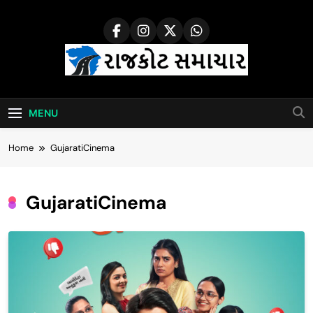
Skip
to
content
Rajkot Samachar
MENU
Home
GujaratiCinema
GujaratiCinema