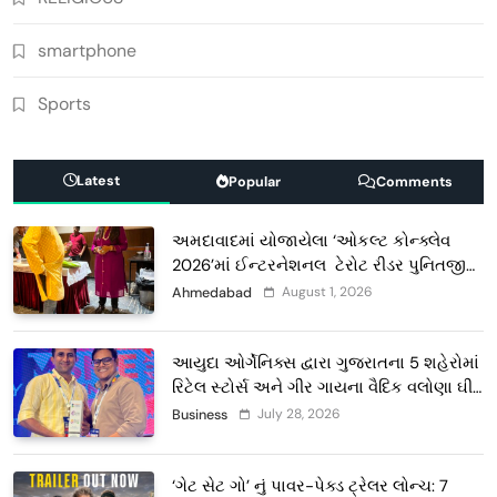
smartphone
Sports
Latest
Popular
Comments
અમદાવાદમાં યોજાયેલા ‘ઓકલ્ટ કોન્ક્લેવ
2026’માં ઈન્ટરનેશનલ ટેરોટ રીડર પુનિતજી
લુલ્લા એ ટેરોટ કાર્ડ રીડિંગ અંગે માહિતી આપી
August 1, 2026
Ahmedabad
આયુદા ઓર્ગેનિક્સ દ્વારા ગુજરાતના 5 શહેરોમાં
રિટેલ સ્ટોર્સ અને ગીર ગાયના વૈદિક વલોણા ઘી-
દૂધની શુદ્ધ સેવાઓ સાથે વ્યાપક વિસ્તરણ
July 28, 2026
Business
‘ગેટ સેટ ગો’ નું પાવર-પેક્ડ ટ્રેલર લોન્ચ: 7