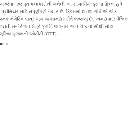
ાય જેવા મજબૂત કલાકારોની બનેલી આ સામાજિક ડ્રામા ફિલ્મ હવે
પ્રીમિયર માટે સંપૂર્ણપણે તૈયાર છે. ફિલ્મમાં દાનેશ ગાંધીએ એક
ક નેગેટિવ પાત્ર ખૂબ જ શાનદાર રીતે ભજવ્યું છે. અમદાવાદ: વૈશ્વિક
ુજરાતી મનોરંજન ક્ષેત્રે ક્રાંતિ લાવનાર અને વિશ્વના સૌથી મોટા
લુઝિવ ગુજરાતી ઓટીટી (OTT)…
ore