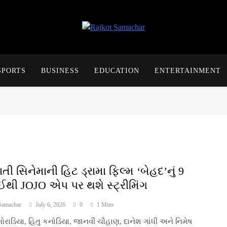
Rajkot Samachar
SPORTS
BUSINESS
EDUCATION
ENTERTAINMENT
તી સિનેમાની હિટ ડ્રામા ફિલ્મ ‘બેહદ’નું 9
ઈથી JOJO એપ પર થશે સ્ટ્રીમિંગ
Samachar
July 6, 2026
0
1 Mins
રાડિયા, હિતુ કનોડિયા, જાનવી ચૌહાણ, દાનેશ ગાંધી અને નિમેષ