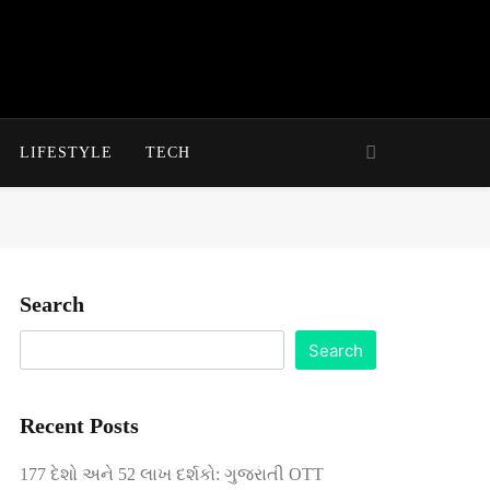
LIFESTYLE
TECH
Search
Search
Recent Posts
177 દેશો અને 52 લાખ દર્શકો: ગુજરાતી OTT