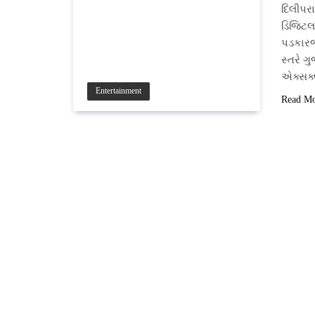
દિલીપર
ડિજિટલ 
પડકારજન
સ્તરે ગ
એક્સક્
Entertainment
Read M