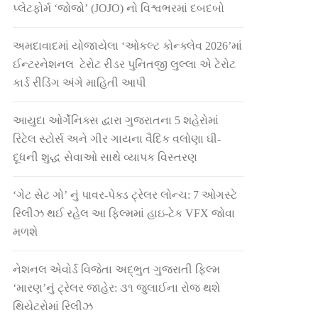
પ્લેટફોર્મ ‘જોજો’ (JOJO) નો વિશ્વભરમાં દબદબો
અમદાવાદમાં યોજાયેલા ‘ઓકલ્ટ કોન્ક્લેવ 2026’માં
ઈન્ટરનેશનલ ટેરોટ રીડર પુનિતજી લુલ્લા એ ટેરોટ
કાર્ડ રીડિંગ અંગે માહિતી આપી
આયુદા ઓર્ગેનિક્સ દ્વારા ગુજરાતના 5 શહેરોમાં
રિટેલ સ્ટોર્સ અને ગીર ગાયના વૈદિક વલોણા ઘી-
દૂધની શુદ્ધ સેવાઓ સાથે વ્યાપક વિસ્તરણ
‘ગેટ સેટ ગો’ નું પાવર-પેક્ડ ટ્રેલર લોન્ચ: 7 ઓગસ્ટે
રિલીઝ થઈ રહેલ આ ફિલ્મમાં હાઇ-ટેક VFX જોવા
મળશે
નેશનલ એવોર્ડ વિજેતા અદ્ભુત ગુજરાતી ફિલ્મ
‘મારણ’નું ટ્રેલર જાહેર: ૩૧ જુલાઈના રોજ થશે
થિયેટરોમાં રિલીઝ