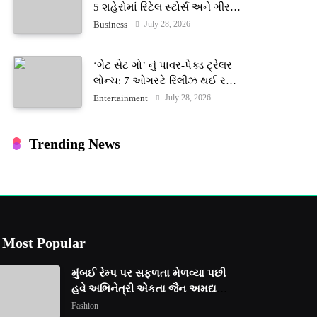
5 શહેરોમાં રિટેલ સ્ટોર્સ અને ગીર
ગાયના વૈદિક વલોણા ઘી-દૂધની શુદ્ધ
July 28, 2026
Business
સેવાઓ સાથે વ્યાપક વિસ્તરણ
‘ગેટ સેટ ગો’ નું પાવર-પેક્ડ ટ્રેલર
લોન્ચ: 7 ઓગસ્ટે રિલીઝ થઈ રહેલ
આ ફિલ્મમાં હાઇ-ટેક VFX જોવા
July 28, 2026
Entertainment
મળશે
Trending News
Most Popular
મુંબઈ રેમ્પ પર સફળતા મેળવ્યા પછી
હવે અભિનેત્રી એકતા જૈન અમદાવાદ
ફેશન વીકમાં પોતાની પ્રતિભા
Fashion