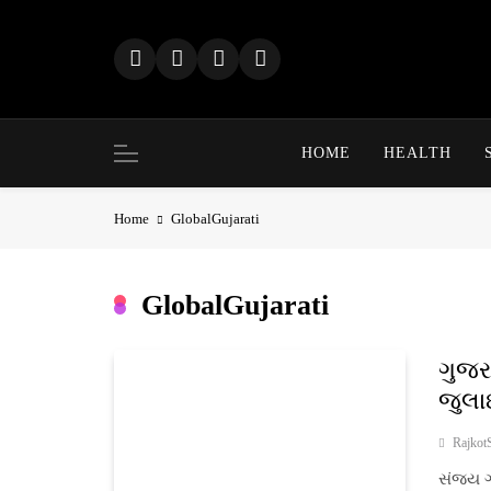
Skip
to
content
HOME
HEALTH
Home
GlobalGujarati
GlobalGujarati
ગુજરા
જુલા
Rajkot
સંજય ગો