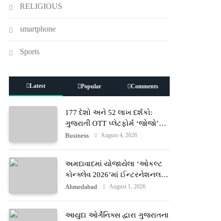
RELIGIOUS
smartphone
Sports
Latest
Popular
Comments
177 દેશો અને 52 લાખ દર્શકો:
ગુજરાતી OTT પ્લેટફોર્મ ‘જોજો’
(JOJO) નો વિશ્વભરમાં દબદબો
August 4, 2026
Business
અમદાવાદમાં યોજાયેલા ‘ઓકલ્ટ
કોન્ક્લેવ 2026’માં ઈન્ટરનેશનલ
ટેરોટ રીડર પુનિતજી લુલ્લા એ ટેરોટ
August 1, 2026
Ahmedabad
કાર્ડ રીડિંગ અંગે માહિતી આપી
આયુદા ઓર્ગેનિક્સ દ્વારા ગુજરાતના