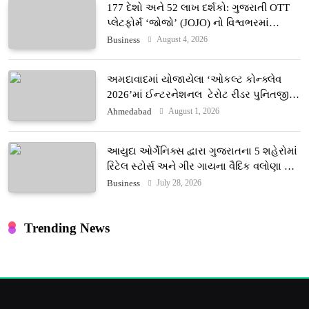
177 દેશો અને 52 લાખ દર્શકો: ગુજરાતી OTT
પ્લેટફોર્મ ‘જોજો’ (JOJO) નો વિશ્વભરમાં
દબદબો
August 4, 2026
Business
અમદાવાદમાં યોજાયેલા ‘ઓકલ્ટ કોન્ક્લેવ
2026’માં ઈન્ટરનેશનલ ટેરોટ રીડર પુનિતજી
લુલ્લા એ ટેરોટ કાર્ડ રીડિંગ અંગે માહિતી આપી
August 1, 2026
Ahmedabad
આયુદા ઓર્ગેનિક્સ દ્વારા ગુજરાતના 5 શહેરોમાં
રિટેલ સ્ટોર્સ અને ગીર ગાયના વૈદિક વલોણા ઘી-
દૂધની શુદ્ધ સેવાઓ સાથે વ્યાપક વિસ્તરણ
July 28, 2026
Business
Trending News