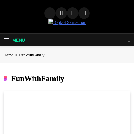
Skip
to
content
Rajkot
Samachar
MENU
Home
FunWithFamily
FunWithFamily