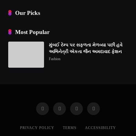
Our Picks
Most Popular
મુંબઈ રેમ્પ પર સફળતા મેળવ્યા પછી હવે
અભિનેત્રી એકતા જૈન અમદાવાદ ફેશન
વીકમાં પોતાની પ્રતિભા પ્રદર્શિત કરશે
Fashion
PRIVACY POLICY
TERMS
ACCESSIBILITY