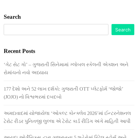
Search
Search
Recent Posts
‘ગેટ સેટ ગો’ – ગુજરાતી સિનેમામાં ગ્લોબલ સ્કેલની એક્શન અને
રોમાંચનો નવો અધ્યાય
177 દેશો અને 52 લાખ દર્શકો: ગુજરાતી OTT પ્લેટફોર્મ ‘જોજો’
(JOJO) નો વિશ્વભરમાં દબદબો
અમદાવાદમાં યોજાયેલા ‘ઓકલ્ટ કોન્ક્લેવ 2026’માં ઈન્ટરનેશનલ
ટેરોટ રીડર પુનિતજી લુલ્લા એ ટેરોટ કાર્ડ રીડિંગ અંગે માહિતી આપી
આયુદા ઓર્ગેનિક્સ દ્વારા ગુજરાતના 5 શહેરોમાં રિટેલ સ્ટોર્સ અને