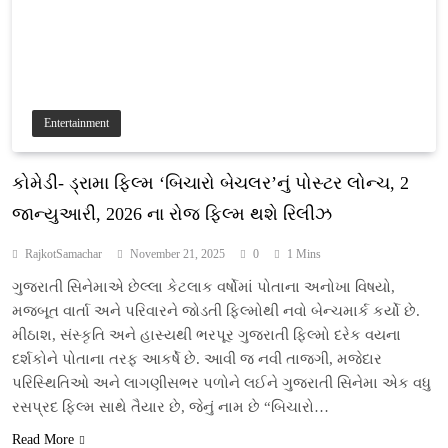
Entertainment
કોમેડી- ડ્રામા ફિલ્મ ‘બિચારો બેચલર’નું પોસ્ટર લોન્ચ, 2
જાન્યુઆરી, 2026 ના રોજ ફિલ્મ થશે રિલીઝ
RajkotSamachar
November 21, 2025
0
1 Mins
ગુજરાતી સિનેમાએ છેલ્લા કેટલાક વર્ષોમાં પોતાના અનોખા વિષયો,
મજબૂત વાર્તા અને પરિવારને જોડતી ફિલ્મોથી નવો બેન્ચમાર્ક કર્યો છે.
મીઠાશ, સંસ્કૃતિ અને હાસ્યથી ભરપૂર ગુજરાતી ફિલ્મો દરેક વયના
દર્શકોને પોતાના તરફ આકર્ષે છે. આવી જ નવી તાજગી, મજેદાર
પરિસ્થિતિઓ અને લાગણીસભર પળોને લઈને ગુજરાતી સિનેમા એક વધુ
રસપ્રદ ફિલ્મ સાથે તૈયાર છે, જેનું નામ છે “બિચારો…
Read More