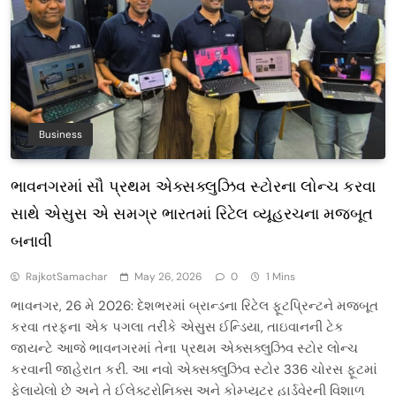
Business
ભાવનગરમાં સૌ પ્રથમ એક્સક્લુઝિવ સ્ટોરના લોન્ચ કરવા
સાથે એસુસ એ સમગ્ર ભારતમાં રિટેલ વ્યૂહરચના મજબૂત
બનાવી
RajkotSamachar
May 26, 2026
0
1 Mins
ભાવનગર, 26 મે 2026: દેશભરમાં બ્રાન્ડના રિટેલ ફૂટપ્રિન્ટને મજબૂત
કરવા તરફના એક પગલા તરીકે એસુસ ઈન્ડિયા, તાઇવાનની ટેક
જાયન્ટે આજે ભાવનગરમાં તેના પ્રથમ એક્સક્લુઝિવ સ્ટોર લોન્ચ
કરવાની જાહેરાત કરી. આ નવો એક્સક્લુઝિવ સ્ટોર 336 ચોરસ ફૂટમાં
ફેલાયેલો છે અને તે ઈલેક્ટ્રોનિક્સ અને કોમ્પ્યુટર હાર્ડવેરની વિશાળ