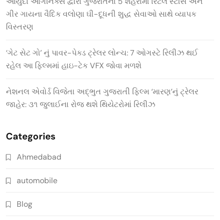
આયુદા ઓર્ગેનિક્સ દ્વારા ગુજરાતના 5 શહેરોમાં રિટેલ સ્ટોર્સ અને
ગીર ગાયના વૈદિક વલોણા ઘી-દૂધની શુદ્ધ સેવાઓ સાથે વ્યાપક
વિસ્તરણ
‘ગેટ સેટ ગો’ નું પાવર-પેક્ડ ટ્રેલર લોન્ચ: 7 ઓગસ્ટે રિલીઝ થઈ
રહેલ આ ફિલ્મમાં હાઇ-ટેક VFX જોવા મળશે
નેશનલ એવોર્ડ વિજેતા અદ્ભુત ગુજરાતી ફિલ્મ ‘મારણ’નું ટ્રેલર
જાહેર: ૩૧ જુલાઈના રોજ થશે થિયેટરોમાં રિલીઝ
Categories
Ahmedabad
automobile
Blog