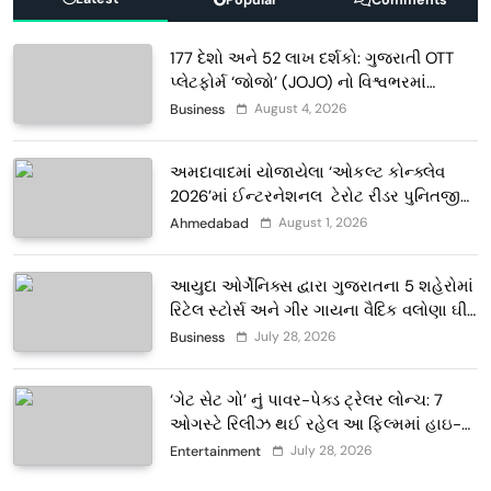
177 દેશો અને 52 લાખ દર્શકો: ગુજરાતી OTT
પ્લેટફોર્મ ‘જોજો’ (JOJO) નો વિશ્વભરમાં
દબદબો
August 4, 2026
Business
અમદાવાદમાં યોજાયેલા ‘ઓકલ્ટ કોન્ક્લેવ
2026’માં ઈન્ટરનેશનલ ટેરોટ રીડર પુનિતજી
લુલ્લા એ ટેરોટ કાર્ડ રીડિંગ અંગે માહિતી આપી
August 1, 2026
Ahmedabad
આયુદા ઓર્ગેનિક્સ દ્વારા ગુજરાતના 5 શહેરોમાં
રિટેલ સ્ટોર્સ અને ગીર ગાયના વૈદિક વલોણા ઘી-
દૂધની શુદ્ધ સેવાઓ સાથે વ્યાપક વિસ્તરણ
July 28, 2026
Business
‘ગેટ સેટ ગો’ નું પાવર-પેક્ડ ટ્રેલર લોન્ચ: 7
ઓગસ્ટે રિલીઝ થઈ રહેલ આ ફિલ્મમાં હાઇ-
ટેક VFX જોવા મળશે
July 28, 2026
Entertainment