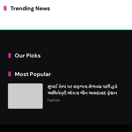
Trending News
Our Picks
Most Popular
મુંબઈ રેમ્પ પર સફળતા મેળવ્યા પછી હવે
અભિનેત્રી એકતા જૈન અમદાવાદ ફેશન
વીકમાં પોતાની પ્રતિભા પ્રદર્શિત કરશે
Fashion