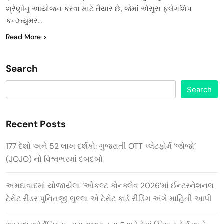
શ્રેણીનું આયોજન કરવા માટે તૈયાર છે, જેમાં એસુસ ફ્લેગશિપ
કન્ઝ્યુમર…
Read More
Search
Search
Recent Posts
177 દેશો અને 52 લાખ દર્શકો: ગુજરાતી OTT પ્લેટફોર્મ ‘જોજો’
(JOJO) નો વિશ્વભરમાં દબદબો
અમદાવાદમાં યોજાયેલા ‘ઓકલ્ટ કોન્ક્લેવ 2026’માં ઈન્ટરનેશનલ
ટેરોટ રીડર પુનિતજી લુલ્લા એ ટેરોટ કાર્ડ રીડિંગ અંગે માહિતી આપી