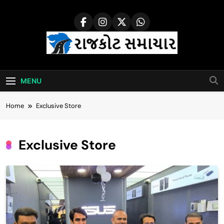
Skip
to
content
Rajkot Samachar
MENU
Home
Exclusive Store
Exclusive Store