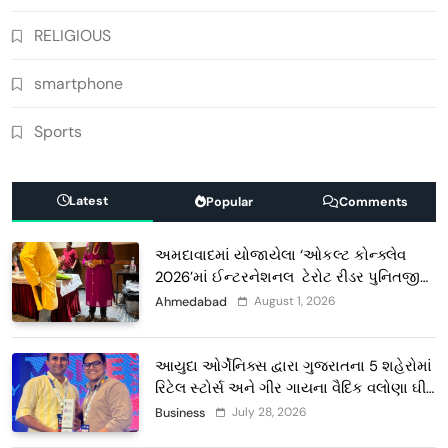
RELIGIOUS
smartphone
Sports
Latest
Popular
Comments
અમદાવાદમાં યોજાયેલા ‘ઓકલ્ટ કોન્ક્લેવ
2026’માં ઈન્ટરનેશનલ ટેરોટ રીડર પુનિતજી
લુલ્લા એ ટેરોટ કાર્ડ રીડિંગ અંગે માહિતી આપી
August 1, 2026
Ahmedabad
આયુદા ઓર્ગેનિક્સ દ્વારા ગુજરાતના 5 શહેરોમાં
રિટેલ સ્ટોર્સ અને ગીર ગાયના વૈદિક વલોણા ઘી-
દૂધની શુદ્ધ સેવાઓ સાથે વ્યાપક વિસ્તરણ
July 28, 2026
Business