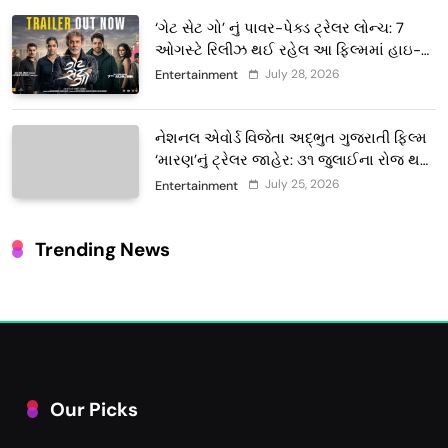
‘ગેટ સેટ ગો’ નું પાવર-પેક્ડ ટ્રેલર લોન્ચ: 7
ઓગસ્ટે રિલીઝ થઈ રહેલ આ ફિલ્મમાં હાઇ-
ટેક VFX જોવા મળશે
July 28, 2026
Entertainment
નેશનલ એવોર્ડ વિજેતા અદ્ભુત ગુજરાતી ફિલ્મ
‘મારણ’નું ટ્રેલર જાહેર: ૩૧ જુલાઈના રોજ થશે
થિયેટરોમાં રિલીઝ
July 25, 2026
Entertainment
Trending News
Our Picks