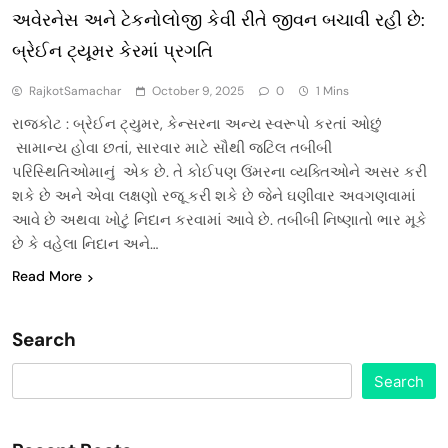
અવેરનેસ અને ટેકનોલોજી કેવી રીતે જીવન બચાવી રહી છે:
બ્રેઈન ટ્યૂમર કેરમાં પ્રગતિ
RajkotSamachar
October 9, 2025
0
1 Mins
રાજકોટ : બ્રેઈન ટ્યુમર, કેન્સરના અન્ય સ્વરૂપો કરતાં ઓછું
સામાન્ય હોવા છતાં, સારવાર માટે સૌથી જટિલ તબીબી
પરિસ્થિતિઓમાનું એક છે. તે કોઈપણ ઉંમરના વ્યક્તિઓને અસર કરી
શકે છે અને એવા લક્ષણો રજૂ કરી શકે છે જેને ઘણીવાર અવગણવામાં
આવે છે અથવા ખોટું નિદાન કરવામાં આવે છે. તબીબી નિષ્ણાતો ભાર મૂકે
છે કે વહેલા નિદાન અને…
Read More
Search
Search