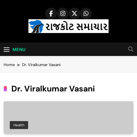
Skip
to
content
Rajkot Samachar
MENU
Home
Dr. Viralkumar Vasani
Dr. Viralkumar Vasani
Health