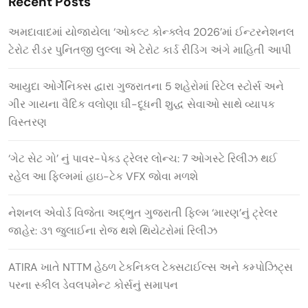
Recent Posts
અમદાવાદમાં યોજાયેલા ‘ઓકલ્ટ કોન્ક્લેવ 2026’માં ઈન્ટરનેશનલ
ટેરોટ રીડર પુનિતજી લુલ્લા એ ટેરોટ કાર્ડ રીડિંગ અંગે માહિતી આપી
આયુદા ઓર્ગેનિક્સ દ્વારા ગુજરાતના 5 શહેરોમાં રિટેલ સ્ટોર્સ અને
ગીર ગાયના વૈદિક વલોણા ઘી-દૂધની શુદ્ધ સેવાઓ સાથે વ્યાપક
વિસ્તરણ
‘ગેટ સેટ ગો’ નું પાવર-પેક્ડ ટ્રેલર લોન્ચ: 7 ઓગસ્ટે રિલીઝ થઈ
રહેલ આ ફિલ્મમાં હાઇ-ટેક VFX જોવા મળશે
નેશનલ એવોર્ડ વિજેતા અદ્ભુત ગુજરાતી ફિલ્મ ‘મારણ’નું ટ્રેલર
જાહેર: ૩૧ જુલાઈના રોજ થશે થિયેટરોમાં રિલીઝ
ATIRA ખાતે NTTM હેઠળ ટેકનિકલ ટેક્સટાઈલ્સ અને કમ્પોઝિટ્સ
પરના સ્કીલ ડેવલપમેન્ટ કોર્સનું સમાપન