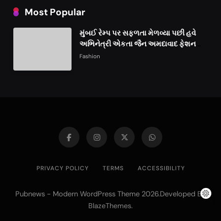
Most Popular
મુંબઈ રેમ્પ પર સફળતા મેળવ્યા પછી હવે
અભિનેત્રી એકતા જૈન અમદાવાદ ફેશન
વીકમાં પોતાની પ્રતિભા પ્રદર્શિત કરશે
Fashion
PRIVACY POLICY
TERMS
ACCESSIBILITY
Pubnews - Modern WordPress Theme 2026.Developed By
.
BlazeThemes