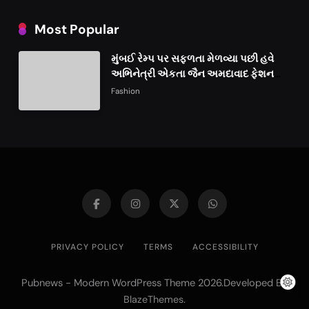
Most Popular
મુંબઈ રેમ્પ પર સફળતા મેળવ્યા પછી હવે
અભિનેત્રી એકતા જૈન અમદાવાદ ફેશન
વીકમાં પોતાની પ્રતિભા પ્રદર્શિત કરશે
Fashion
PRIVACY POLICY
TERMS
ACCESSIBILITY
Pubnews - Modern WordPress Theme 2026.Developed By
.
BlazeThemes