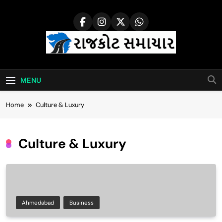
Skip
to
content
Rajkot Samachar
MENU
Home
Culture & Luxury
Culture & Luxury
Ahmedabad
Business