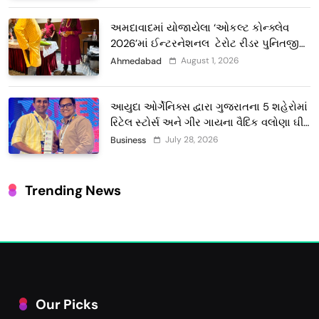
અમદાવાદમાં યોજાયેલા ‘ઓકલ્ટ કોન્ક્લેવ
2026’માં ઈન્ટરનેશનલ ટેરોટ રીડર પુનિતજી
લુલ્લા એ ટેરોટ કાર્ડ રીડિંગ અંગે માહિતી આપી
August 1, 2026
Ahmedabad
આયુદા ઓર્ગેનિક્સ દ્વારા ગુજરાતના 5 શહેરોમાં
રિટેલ સ્ટોર્સ અને ગીર ગાયના વૈદિક વલોણા ઘી-
દૂધની શુદ્ધ સેવાઓ સાથે વ્યાપક વિસ્તરણ
July 28, 2026
Business
Trending News
Our Picks