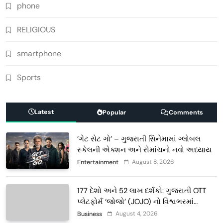
phone
RELIGIOUS
smartphone
Sports
Latest
Popular
Comments
‘ગેટ સેટ ગો’ – ગુજરાતી સિનેમામાં ગ્લોબલ
સ્કેલની એક્શન અને રોમાંચનો નવો અધ્યાય
August 8, 2026
Entertainment
177 દેશો અને 52 લાખ દર્શકો: ગુજરાતી OTT
પ્લેટફોર્મ ‘જોજો’ (JOJO) નો વિશ્વભરમાં
દબદબો
August 4, 2026
Business