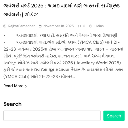
જ્વેલરી વર્લ્ડ 2025 : અમદાવાદમાં થશે ભારતની સર્વશ્રેષ્ઠ
જ્વેલરીનું શોકેઝ
RajkotSamachar
November 18, 2025
0
1 Mins
• અમદાવાદમાં કલાકારી, સંસ્કૃતિ અને વૈભવની ભવ્ય ઉજવણી
• અમદાવાદમાં વાય.એમ.સી.એ. ક્લબ (YMCA Club) ખાતે 21-
22-23 નવેમ્બર,2025ના રોજ આયોજન અમદાવાદ, ભારત – ભારતનાં
સૌથી પ્રતિષ્ઠિત જ્વેલરી હાઉસ, શાશ્વત વારસો અને ઉચ્ચ વૈભવના
અદભૂત શોકેઝ સાથે જ્વેલરી વર્લ્ડ 2025 (Jewellery World 2025)
ફરી એકવાર અમદાવાદમાં ધૂમ મચાવવા તૈયાર છે. વાય.એમ.સી.એ. ક્લબ
(YMCA Club) ખાતે 21-22-23 નવેમ્બર…
Read More
Search
Search