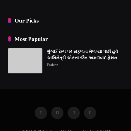
Our Picks
Most Popular
મુંબઈ રેમ્પ પર સફળતા મેળવ્યા પછી હવે
અભિનેત્રી એકતા જૈન અમદાવાદ ફેશન
વીકમાં પોતાની પ્રતિભા પ્રદર્શિત કરશે
Fashion