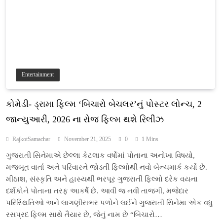
Entertainment
કોમેડી- ડ્રામા ફિલ્મ ‘બિચારો બેચલર’નું પોસ્ટર લોન્ચ, 2
જાન્યુઆરી, 2026 ના રોજ ફિલ્મ થશે રિલીઝ
RajkotSamachar
November 21, 2025
0
1 Mins
ગુજરાતી સિનેમાએ છેલ્લા કેટલાક વર્ષોમાં પોતાના અનોખા વિષયો,
મજબૂત વાર્તા અને પરિવારને જોડતી ફિલ્મોથી નવો બેન્ચમાર્ક કર્યો છે.
મીઠાશ, સંસ્કૃતિ અને હાસ્યથી ભરપૂર ગુજરાતી ફિલ્મો દરેક વયના
દર્શકોને પોતાના તરફ આકર્ષે છે. આવી જ નવી તાજગી, મજેદાર
પરિસ્થિતિઓ અને લાગણીસભર પળોને લઈને ગુજરાતી સિનેમા એક વધુ
રસપ્રદ ફિલ્મ સાથે તૈયાર છે, જેનું નામ છે “બિચારો…