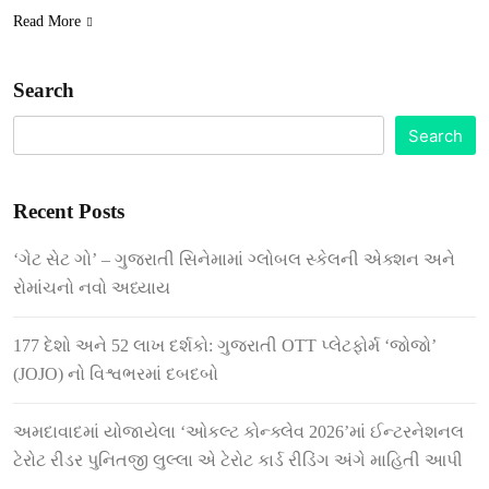
Read More
Search
Search
Recent Posts
‘ગેટ સેટ ગો’ – ગુજરાતી સિનેમામાં ગ્લોબલ સ્કેલની એક્શન અને
રોમાંચનો નવો અધ્યાય
177 દેશો અને 52 લાખ દર્શકો: ગુજરાતી OTT પ્લેટફોર્મ ‘જોજો’
(JOJO) નો વિશ્વભરમાં દબદબો
અમદાવાદમાં યોજાયેલા ‘ઓકલ્ટ કોન્ક્લેવ 2026’માં ઈન્ટરનેશનલ
ટેરોટ રીડર પુનિતજી લુલ્લા એ ટેરોટ કાર્ડ રીડિંગ અંગે માહિતી આપી