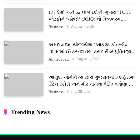
177 દેશો અને 52 લાખ દર્શકો: ગુજરાતી OTT
પ્લેટફોર્મ ‘જોજો’ (JOJO) નો વિશ્વભરમાં
દબદબો
August 4, 2026
Business
અમદાવાદમાં યોજાયેલા ‘ઓકલ્ટ કોન્ક્લેવ
2026’માં ઈન્ટરનેશનલ ટેરોટ રીડર પુનિતજી
લુલ્લા એ ટેરોટ કાર્ડ રીડિંગ અંગે માહિતી આપી
August 1, 2026
Ahmedabad
આયુદા ઓર્ગેનિક્સ દ્વારા ગુજરાતના 5 શહેરોમાં
રિટેલ સ્ટોર્સ અને ગીર ગાયના વૈદિક વલોણા ઘી-
દૂધની શુદ્ધ સેવાઓ સાથે વ્યાપક વિસ્તરણ
July 28, 2026
Business
Trending News