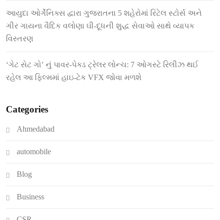
આયુદા ઓર્ગેનિક્સ દ્વારા ગુજરાતના 5 શહેરોમાં રિટેલ સ્ટોર્સ અને
ગીર ગાયના વૈદિક વલોણા ઘી-દૂધની શુદ્ધ સેવાઓ સાથે વ્યાપક
વિસ્તરણ
‘ગેટ સેટ ગો’ નું પાવર-પેક્ડ ટ્રેલર લોન્ચ: 7 ઓગસ્ટે રિલીઝ થઈ
રહેલ આ ફિલ્મમાં હાઇ-ટેક VFX જોવા મળશે
Categories
Ahmedabad
automobile
Blog
Business
CSR