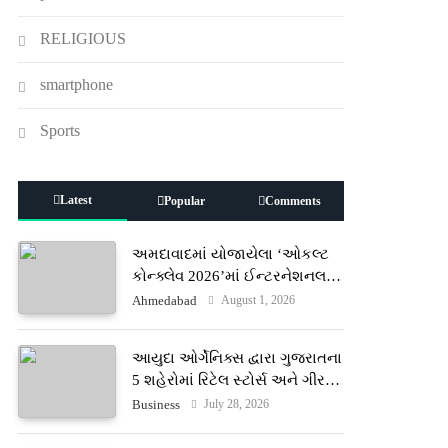
RELIGIOUS
smartphone
Sports
Latest
Popular
Comments
અમદાવાદમાં યોજાયેલા ‘ઓકલ્ટ
કોન્ક્લેવ 2026’માં ઈન્ટરનેશનલ
ટેરોટ રીડર પુનિતજી લુલ્લા એ ટેરોટ
August 1, 2026
Ahmedabad
કાર્ડ રીડિંગ અંગે માહિતી આપી
આયુદા ઓર્ગેનિક્સ દ્વારા ગુજરાતના
5 શહેરોમાં રિટેલ સ્ટોર્સ અને ગીર
ગાયના વૈદિક વલોણા ઘી-દૂધની શુદ્ધ
July 28, 2026
Business
સેવાઓ સાથે વ્યાપક વિસ્તરણ