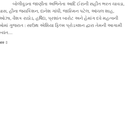
• બોલીવુડના જાણીતા અભિનેતા આદિ ઈરાની સહીત ભરત ચાવડા,
વ્યાસ, હીના જયકિશન, દાનેશ ગાંધી, જાસ્મિન પટેલ, આંચલ શાહ,
ઓઝા, વૈશક રાઠોડ, હર્ષિદા, પ્રશાંત બારોટ અને હેમાંગ દવે મહત્વની
ઓમાં ગુજરાત : સાઉથ એશિયા ફિલ્મ પ્રોડક્શન દ્વારા તેમની આગામી
ત્યંત…
ore