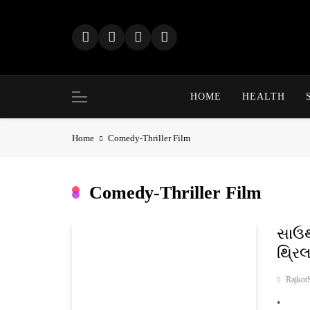
Skip
to
content
HOME
HEALTH
Home
Comedy-Thriller Film
Comedy-Thriller Film
સાઉથ
થ્રિ
Rajkot
• મનો