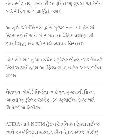
ઈન્ટરનેશનલ ટેરોટ રીડર પુનિતજી લુલ્લા એ ટેરોટ
કાર્ડ રીડિંગ અંગે માહિતી આપી
આયુદા ઓર્ગેનિક્સ દ્વારા ગુજરાતના 5 શહેરોમાં
રિટેલ સ્ટોર્સ અને ગીર ગાયના વૈદિક વલોણા ઘી-
દૂધની શુદ્ધ સેવાઓ સાથે વ્યાપક વિસ્તરણ
‘ગેટ સેટ ગો’ નું પાવર-પેક્ડ ટ્રેલર લોન્ચ: 7 ઓગસ્ટે
રિલીઝ થઈ રહેલ આ ફિલ્મમાં હાઇ-ટેક VFX જોવા
મળશે
નેશનલ એવોર્ડ વિજેતા અદ્ભુત ગુજરાતી ફિલ્મ
‘મારણ’નું ટ્રેલર જાહેર: ૩૧ જુલાઈના રોજ થશે
થિયેટરોમાં રિલીઝ
ATIRA ખાતે NTTM હેઠળ ટેકનિકલ ટેક્સટાઈલ્સ
અને કમ્પોઝિટ્સ પરના સ્કીલ ડેવલપમેન્ટ કોર્સનું