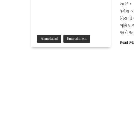
યાર’ 
ધર્મેશ 
નિરાલી 
ભૂમિકા
અને અ
Ahmedabad
Entertainment
Read M