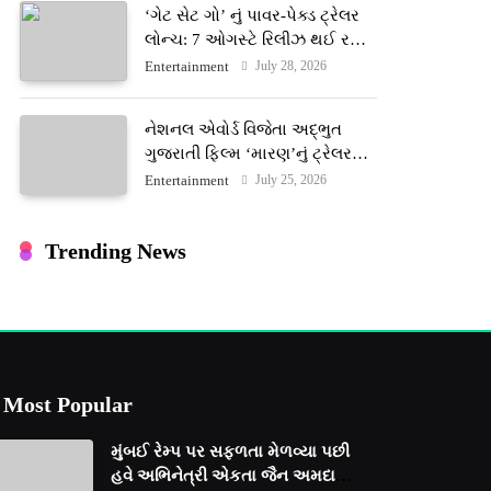
‘ગેટ સેટ ગો’ નું પાવર-પેક્ડ ટ્રેલર
લોન્ચ: 7 ઓગસ્ટે રિલીઝ થઈ રહેલ
આ ફિલ્મમાં હાઇ-ટેક VFX જોવા
July 28, 2026
Entertainment
મળશે
નેશનલ એવોર્ડ વિજેતા અદ્ભુત
ગુજરાતી ફિલ્મ ‘મારણ’નું ટ્રેલર
જાહેર: ૩૧ જુલાઈના રોજ થશે
July 25, 2026
Entertainment
થિયેટરોમાં રિલીઝ
Trending News
Most Popular
મુંબઈ રેમ્પ પર સફળતા મેળવ્યા પછી
હવે અભિનેત્રી એકતા જૈન અમદાવાદ