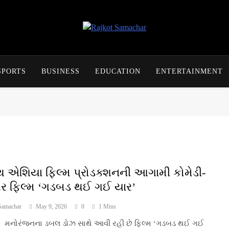
Rajkot Samachar
SPORTS
BUSINESS
EDUCATION
ENTERTAINMENT
 એશિયા ફિલ્મ પ્રોડક્શનની આગામી કોમેડી-
લર ફિલ્મ ‘ગડબડ થઈ ગઈ યાર’
Samachar
May 9, 2026
0
1 Mins
રંજનના ડબલ ડોઝ સાથે આવી રહી છે ફિલ્મ ‘ગડબડ થઈ ગઈ