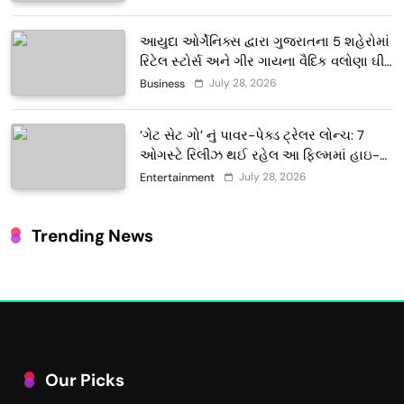
આયુદા ઓર્ગેનિક્સ દ્વારા ગુજરાતના 5 શહેરોમાં
રિટેલ સ્ટોર્સ અને ગીર ગાયના વૈદિક વલોણા ઘી-
દૂધની શુદ્ધ સેવાઓ સાથે વ્યાપક વિસ્તરણ
July 28, 2026
Business
‘ગેટ સેટ ગો’ નું પાવર-પેક્ડ ટ્રેલર લોન્ચ: 7
ઓગસ્ટે રિલીઝ થઈ રહેલ આ ફિલ્મમાં હાઇ-
ટેક VFX જોવા મળશે
July 28, 2026
Entertainment
Trending News
Our Picks