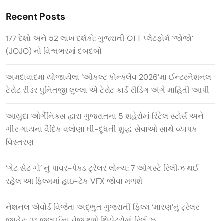
Recent Posts
177 દેશો અને 52 લાખ દર્શકો: ગુજરાતી OTT પ્લેટફોર્મ ‘જોજો’
(JOJO) નો વિશ્વભરમાં દબદબો
અમદાવાદમાં યોજાયેલા ‘ઓકલ્ટ કોન્ક્લેવ 2026’માં ઈન્ટરનેશનલ
ટેરોટ રીડર પુનિતજી લુલ્લા એ ટેરોટ કાર્ડ રીડિંગ અંગે માહિતી આપી
આયુદા ઓર્ગેનિક્સ દ્વારા ગુજરાતના 5 શહેરોમાં રિટેલ સ્ટોર્સ અને
ગીર ગાયના વૈદિક વલોણા ઘી-દૂધની શુદ્ધ સેવાઓ સાથે વ્યાપક
વિસ્તરણ
‘ગેટ સેટ ગો’ નું પાવર-પેક્ડ ટ્રેલર લોન્ચ: 7 ઓગસ્ટે રિલીઝ થઈ
રહેલ આ ફિલ્મમાં હાઇ-ટેક VFX જોવા મળશે
નેશનલ એવોર્ડ વિજેતા અદ્ભુત ગુજરાતી ફિલ્મ ‘મારણ’નું ટ્રેલર
જાહેર: ૩૧ જુલાઈના રોજ થશે થિયેટરોમાં રિલીઝ