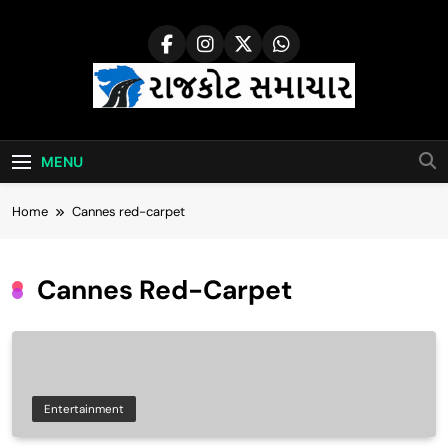
Skip
to
content
Rajkot Samachar
MENU
Home
Cannes red-carpet
Cannes Red-Carpet
Entertainment