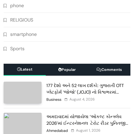
phone
RELIGIOUS
smartphone
Sports
Latest
Popular
Comments
177 દેશો અને 52 લાખ દર્શકો: ગુજરાતી OTT
પ્લેટફોર્મ ‘જોજો’ (JOJO) નો વિશ્વભરમાં
દબદબો
August 4, 2026
Business
અમદાવાદમાં યોજાયેલા ‘ઓકલ્ટ કોન્ક્લેવ
2026’માં ઈન્ટરનેશનલ ટેરોટ રીડર પુનિતજી
લુલ્લા એ ટેરોટ કાર્ડ રીડિંગ અંગે માહિતી આપી
August 1, 2026
Ahmedabad