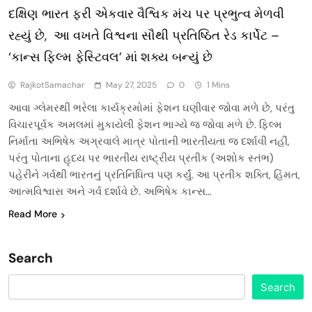
દક્ષિણ ભારત ફરી એકવાર વૈશ્વિક મંચ પર પ્રભુત્વ મેળવી
રહ્યું છે, આ વખતે વિશ્વના સૌથી પ્રતિષ્ઠિત રેડ કાર્પેટ –
‘કાન્સ ફિલ્મ ફેસ્ટિવલ’ માં શક્ય બન્યું છે
RajkotSamachar
May 27, 2025
0
1 Mins
આવા ગ્લેમરથી ભરેલા કાર્યક્રમોમાં ફેશન ઘણીવાર જોવા મળે છે, પરંતુ
વિચારપૂર્વક અમલમાં મુકાયેલી ફેશન ભાગ્યે જ જોવા મળે છે. ફિલ્મ
નિર્માતા અભિષેક અગ્રવાલે માત્ર પોતાની ભારતીયતા જ દર્શાવી નહીં,
પરંતુ પોતાના હૃદય પર ભારતીય રાષ્ટ્રીય પ્રતીક (અશોક સ્તંભ)
પહેરીને ગર્વથી ભારતનું પ્રતિનિધિત્વ પણ કર્યું. આ પ્રતીક શક્તિ, હિંમત,
આત્મવિશ્વાસ અને ગર્વ દર્શાવે છે. અભિષેક કાન્સ…
Read More
Search
Search