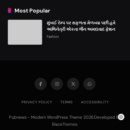
Most Popular
મુંબઈ રેમ્પ પર સફળતા મેળવ્યા પછી હવે
અભિનેત્રી એકતા જૈન અમદાવાદ ફેશન
વીકમાં પોતાની પ્રતિભા પ્રદર્શિત કરશે
Fashion
PRIVACY POLICY
TERMS
ACCESSIBILITY
Pubnews - Modern WordPress Theme 2026.Developed By
.
BlazeThemes