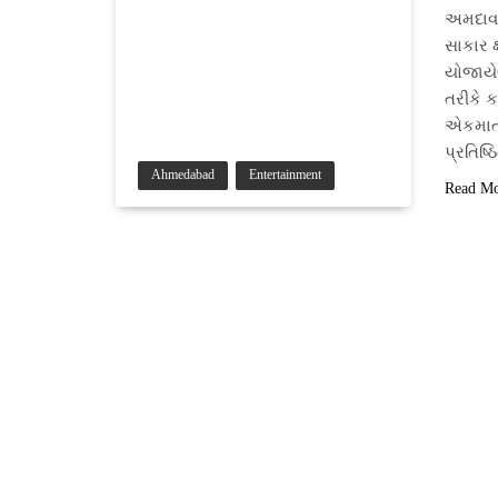
અમદાવા
સાકાર 
યોજાયેલ
તરીકે 
એકમાત્
પ્રતિષ
Ahmedabad
Entertainment
Read M