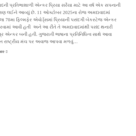
દની પ્રતિભાશાળી એન્કર પ્રિયા સરૈયા માટે આ વર્ષ એક સપનાની
ક્ષણ લઈને આવ્યું છે. 11 ઓક્ટોબર 2025ના રોજ અમદાવાદમાં
ા 70મા ફિલ્મફેર એવોર્ડ્સમાં પ્રિયાની પસંદગી બેકસ્ટેજ એન્કર
કરવામાં આવી હતી અને આ રીતે તે અમદાવાદમાંથી પસંદ થનારી
ર એન્કર બની હતી. ગુજરાતી ભાષાના પ્રતિનિધિત્વ સાથે આવા
્ઠિત રાષ્ટ્રીય મંચ પર અવાજ આપવા મળવું…
ore