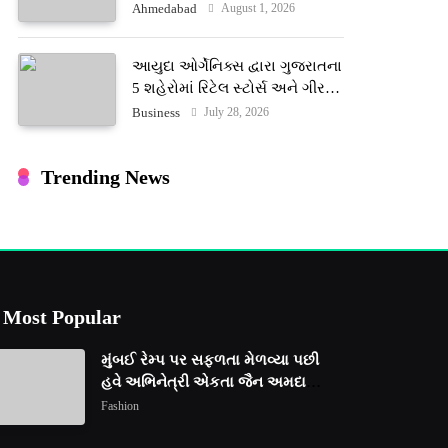
ટેરોટ રીડર પુનિતજી લુલ્લા એ ટેરોટ
August 1, 2026
Ahmedabad
કાર્ડ રીડિંગ અંગે માહિતી આપી
આયુદા ઓર્ગેનિક્સ દ્વારા ગુજરાતના
5 શહેરોમાં રિટેલ સ્ટોર્સ અને ગીર
ગાયના વૈદિક વલોણા ઘી-દૂધની શુદ્ધ
July 28, 2026
Business
સેવાઓ સાથે વ્યાપક વિસ્તરણ
Trending News
Most Popular
મુંબઈ રેમ્પ પર સફળતા મેળવ્યા પછી
હવે અભિનેત્રી એકતા જૈન અમદાવાદ
ફેશન વીકમાં પોતાની પ્રતિભા
Fashion
પ્રદર્શિત કરશે