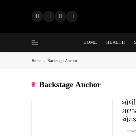
Skip
to
content
HOME
HEALTH
Home
Backstage Anchor
Backstage Anchor
બોલીવ
2025
એન્ક
Rajkot