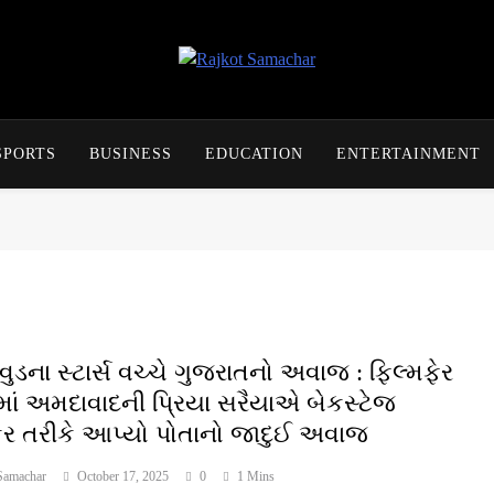
Rajkot Samachar
SPORTS
BUSINESS
EDUCATION
ENTERTAINMENT
ુડના સ્ટાર્સ વચ્ચે ગુજરાતનો અવાજ : ફિલ્મફેર
માં અમદાવાદની પ્રિયા સરૈયાએ બેકસ્ટેજ
ર તરીકે આપ્યો પોતાનો જાદુઈ અવાજ
Samachar
October 17, 2025
0
1 Mins