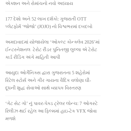
એક્શન અને રોમાંચનો નવો અધ્યાય
177 દેશો અને 52 લાખ દર્શકો: ગુજરાતી OTT
પ્લેટફોર્મ ‘જોજો’ (JOJO) નો વિશ્વભરમાં દબદબો
અમદાવાદમાં યોજાયેલા ‘ઓકલ્ટ કોન્ક્લેવ 2026’માં
ઈન્ટરનેશનલ ટેરોટ રીડર પુનિતજી લુલ્લા એ ટેરોટ
કાર્ડ રીડિંગ અંગે માહિતી આપી
આયુદા ઓર્ગેનિક્સ દ્વારા ગુજરાતના 5 શહેરોમાં
રિટેલ સ્ટોર્સ અને ગીર ગાયના વૈદિક વલોણા ઘી-
દૂધની શુદ્ધ સેવાઓ સાથે વ્યાપક વિસ્તરણ
‘ગેટ સેટ ગો’ નું પાવર-પેક્ડ ટ્રેલર લોન્ચ: 7 ઓગસ્ટે
રિલીઝ થઈ રહેલ આ ફિલ્મમાં હાઇ-ટેક VFX જોવા
મળશે