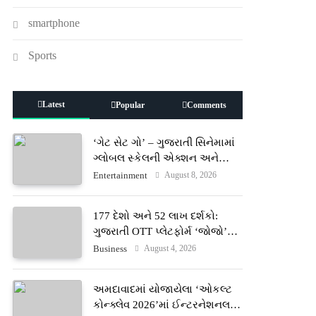
smartphone
Sports
Latest
Popular
Comments
‘ગેટ સેટ ગો’ – ગુજરાતી સિનેમામાં
ગ્લોબલ સ્કેલની એક્શન અને
રોમાંચનો નવો અધ્યાય
August 8, 2026
Entertainment
177 દેશો અને 52 લાખ દર્શકો:
ગુજરાતી OTT પ્લેટફોર્મ ‘જોજો’
(JOJO) નો વિશ્વભરમાં દબદબો
August 4, 2026
Business
અમદાવાદમાં યોજાયેલા ‘ઓકલ્ટ
કોન્ક્લેવ 2026’માં ઈન્ટરનેશનલ