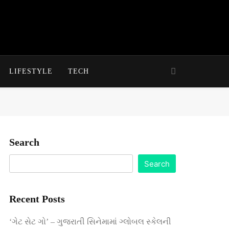
LIFESTYLE
TECH
Search
Search
Recent Posts
‘ગેટ સેટ ગો’ – ગુજરાતી સિનેમામાં ગ્લોબલ સ્કેલની