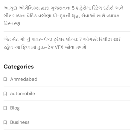
આયુદા ઓર્ગેનિક્સ દ્વારા ગુજરાતના 5 શહેરોમાં રિટેલ સ્ટોર્સ અને
ગીર ગાયના વૈદિક વલોણા ઘી-દૂધની શુદ્ધ સેવાઓ સાથે વ્યાપક
વિસ્તરણ
‘ગેટ સેટ ગો’ નું પાવર-પેક્ડ ટ્રેલર લોન્ચ: 7 ઓગસ્ટે રિલીઝ થઈ
રહેલ આ ફિલ્મમાં હાઇ-ટેક VFX જોવા મળશે
Categories
Ahmedabad
automobile
Blog
Business