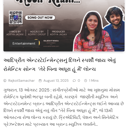
Entertainment
આદિપ્રીત એન્ટરટેઈન્મેન્ટ્સનું દિલને સ્પર્શી જાય એવું
રોમેન્ટિક સોન્ગ ‘તેરે બિના અધૂરા હૂં મૈં’ લોન્ચ
RajkotSamachar
August 13, 2025
0
1 Mins
ગુજરાત, 13 ઓગસ્ટ 2025 : સંગીતપ્રેમીઓ માટે આ ખુશનુમા મોસમ
રોમેન્ટિક ધૂનોથી ભરપૂર બની રહેશે, કારણકે જાણીતી મ્યુઝિક અને
એન્ટરટેઇનમેન્ટ બ્રાન્ડ આદિપ્રીત એન્ટરટેઈન્મેન્ટ્સ લઈને આવ્યા છે
દિલને સ્પર્શી જાય એવું નવું ગીત “તેરે બિના અધૂરા હૂં મૈં”, જે 13મી
ઓગસ્ટના રોજ લોન્ચ કરાયું છે. ક્રિએટિવિટી, પૅશન અને સિનેમેટિક
પ્રેઝન્ટેશન માટે પ્રખ્યાત આ બ્રાન્ડ મ્યુઝિક લવર્સને…