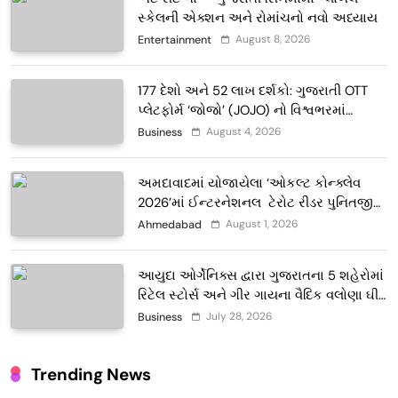
સ્કેલની એક્શન અને રોમાંચનો નવો અધ્યાય
August 8, 2026
Entertainment
177 દેશો અને 52 લાખ દર્શકો: ગુજરાતી OTT
પ્લેટફોર્મ ‘જોજો’ (JOJO) નો વિશ્વભરમાં
દબદબો
August 4, 2026
Business
અમદાવાદમાં યોજાયેલા ‘ઓકલ્ટ કોન્ક્લેવ
2026’માં ઈન્ટરનેશનલ ટેરોટ રીડર પુનિતજી
લુલ્લા એ ટેરોટ કાર્ડ રીડિંગ અંગે માહિતી આપી
August 1, 2026
Ahmedabad
આયુદા ઓર્ગેનિક્સ દ્વારા ગુજરાતના 5 શહેરોમાં
રિટેલ સ્ટોર્સ અને ગીર ગાયના વૈદિક વલોણા ઘી-
દૂધની શુદ્ધ સેવાઓ સાથે વ્યાપક વિસ્તરણ
July 28, 2026
Business
Trending News