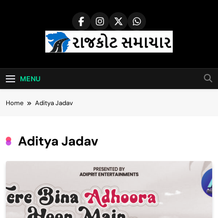
Skip
to
content
Rajkot Samachar
MENU
Home
Aditya Jadav
Aditya Jadav