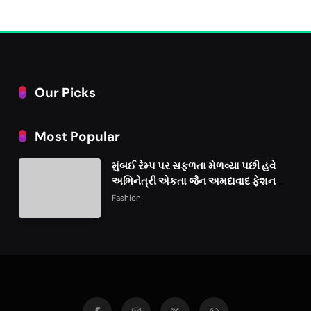
Our Picks
Most Popular
મુંબઈ રેમ્પ પર સફળતા મેળવ્યા પછી હવે
અભિનેત્રી એકતા જૈન અમદાવાદ ફેશન
વીકમાં પોતાની પ્રતિભા પ્રદર્શિત કરશે
Fashion