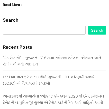
Read More
Search
Search
Recent Posts
‘ગેટ સેટ ગો’ – ગુજરાતી સિનેમામાં ગ્લોબલ સ્કેલની એક્શન અને
રોમાંચનો નવો અધ્યાય
177 દેશો અને 52 લાખ દર્શકો: ગુજરાતી OTT પ્લેટફોર્મ ‘જોજો’
(JOJO) નો વિશ્વભરમાં દબદબો
અમદાવાદમાં યોજાયેલા ‘ઓકલ્ટ કોન્ક્લેવ 2026’માં ઈન્ટરનેશનલ
ટેરોટ રીડર પુનિતજી લુલ્લા એ ટેરોટ કાર્ડ રીડિંગ અંગે માહિતી આપી