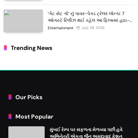
‘ગેટ સેટ ગો’ નું પાવર-પેક્ડ ટ્રેલર લોન્ચ: 7
ઓગસ્ટે રિલીઝ થઈ રહેલ આ ફિલ્મમાં હાઇ-
ટેક VFX જોવા મળશે
July 28, 2026
Entertainment
Trending News
Our Picks
Most Popular
મુંબઈ રેમ્પ પર સફળતા મેળવ્યા પછી હવે
અભિનેત્રી એકતા જૈન અમદાવાદ ફેશન