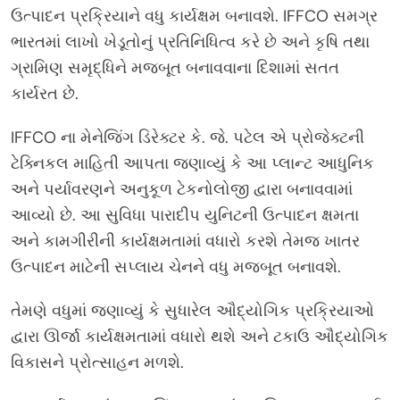
ઉત્પાદન પ્રક્રિયાને વધુ કાર્યક્ષમ બનાવશે. IFFCO સમગ્ર
ભારતમાં લાખો ખેડૂતોનું પ્રતિનિધિત્વ કરે છે અને કૃષિ તથા
ગ્રામિણ સમૃદ્ધિને મજબૂત બનાવવાના દિશામાં સતત
કાર્યરત છે.
IFFCO ના મેનેજિંગ ડિરેક્ટર કે. જે. પટેલ એ પ્રોજેક્ટની
ટેક્નિકલ માહિતી આપતા જણાવ્યું કે આ પ્લાન્ટ આધુનિક
અને પર્યાવરણને અનુકૂળ ટેકનોલોજી દ્વારા બનાવવામાં
આવ્યો છે. આ સુવિધા પારાદીપ યુનિટની ઉત્પાદન ક્ષમતા
અને કામગીરીની કાર્યક્ષમતામાં વધારો કરશે તેમજ ખાતર
ઉત્પાદન માટેની સપ્લાય ચેનને વધુ મજબૂત બનાવશે.
તેમણે વધુમાં જણાવ્યું કે સુધારેલ ઔદ્યોગિક પ્રક્રિયાઓ
દ્વારા ઊર્જા કાર્યક્ષમતામાં વધારો થશે અને ટકાઉ ઔદ્યોગિક
વિકાસને પ્રોત્સાહન મળશે.