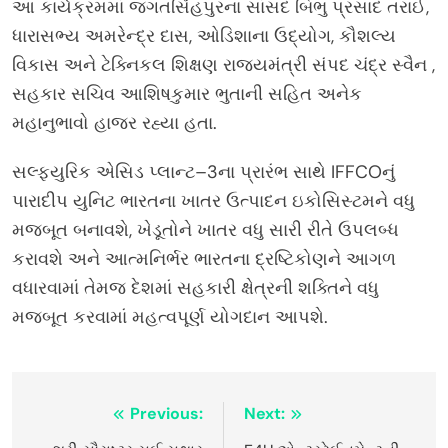
આ કાર્યક્રમમાં જગતસિંહપુરના સાંસદ બિભુ પ્રસાદ તરાઈ,
ધારાસભ્ય અમરેન્દ્ર દાસ, ઓડિશાના ઉદ્યોગ, કૌશલ્ય
વિકાસ અને ટેક્નિકલ શિક્ષણ રાજ્યમંત્રી સંપદ ચંદ્ર સ્વૈન ,
સહકાર સચિવ આશિષકુમાર ભુતાની સહિત અનેક
મહાનુભાવો હાજર રહ્યા હતા.
સલ્ફ્યુરિક એસિડ પ્લાન્ટ–3ના પ્રારંભ સાથે IFFCOનું
પારાદીપ યુનિટ ભારતના ખાતર ઉત્પાદન ઇકોસિસ્ટમને વધુ
મજબૂત બનાવશે, ખેડૂતોને ખાતર વધુ સારી રીતે ઉપલબ્ધ
કરાવશે અને આત્મનિર્ભર ભારતના દ્રષ્ટિકોણને આગળ
વધારવામાં તેમજ દેશમાં સહકારી ક્ષેત્રની શક્તિને વધુ
મજબૂત કરવામાં મહત્વપૂર્ણ યોગદાન આપશે.
Post
Previous:
Next: