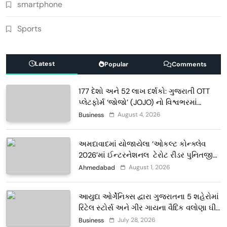
smartphone
Sports
Latest
Popular
Comments
177 દેશો અને 52 લાખ દર્શકો: ગુજરાતી OTT
પ્લેટફોર્મ ‘જોજો’ (JOJO) નો વિશ્વભરમાં
દબદબો
August 4, 2026
Business
અમદાવાદમાં યોજાયેલા ‘ઓકલ્ટ કોન્ક્લેવ
2026’માં ઈન્ટરનેશનલ ટેરોટ રીડર પુનિતજી
લુલ્લા એ ટેરોટ કાર્ડ રીડિંગ અંગે માહિતી આપી
August 1, 2026
Ahmedabad
આયુદા ઓર્ગેનિક્સ દ્વારા ગુજરાતના 5 શહેરોમાં
રિટેલ સ્ટોર્સ અને ગીર ગાયના વૈદિક વલોણા ઘી-
દૂધની શુદ્ધ સેવાઓ સાથે વ્યાપક વિસ્તરણ
July 28, 2026
Business