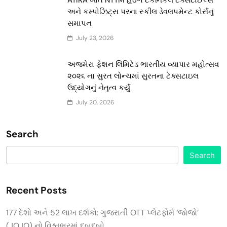
અને કમ્પોઝિટ્સ પરના સ્કીલ ડેવલપમેન્ટ કોર્સનું
સમાપન
July 23, 2026
અજમેરા ફેશન લિમિટેડ ભારતીય વ્યાપાર મહોત્સવ
૨૦૨૬ ના સુરત લોન્ચમાં સુરતના ટેક્સટાઇલ
ઉદ્યોગનું નેતૃત્વ કર્યું
July 20, 2026
Search
Search
Recent Posts
177 દેશો અને 52 લાખ દર્શકો: ગુજરાતી OTT પ્લેટફોર્મ ‘જોજો’
(JOJO) નો વિશ્વભરમાં દબદબો