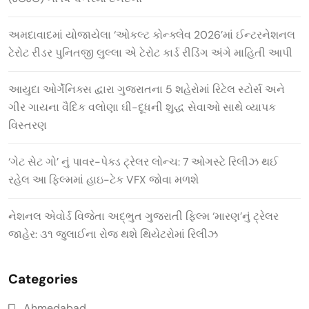
અમદાવાદમાં યોજાયેલા ‘ઓકલ્ટ કોન્ક્લેવ 2026’માં ઈન્ટરનેશનલ
ટેરોટ રીડર પુનિતજી લુલ્લા એ ટેરોટ કાર્ડ રીડિંગ અંગે માહિતી આપી
આયુદા ઓર્ગેનિક્સ દ્વારા ગુજરાતના 5 શહેરોમાં રિટેલ સ્ટોર્સ અને
ગીર ગાયના વૈદિક વલોણા ઘી-દૂધની શુદ્ધ સેવાઓ સાથે વ્યાપક
વિસ્તરણ
‘ગેટ સેટ ગો’ નું પાવર-પેક્ડ ટ્રેલર લોન્ચ: 7 ઓગસ્ટે રિલીઝ થઈ
રહેલ આ ફિલ્મમાં હાઇ-ટેક VFX જોવા મળશે
નેશનલ એવોર્ડ વિજેતા અદ્ભુત ગુજરાતી ફિલ્મ ‘મારણ’નું ટ્રેલર
જાહેર: ૩૧ જુલાઈના રોજ થશે થિયેટરોમાં રિલીઝ
Categories
Ahmedabad