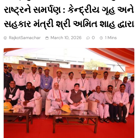
રાષ્ટ્રને સમર્પણ : કેન્દ્રીય ગૃહ અને
સહકાર મંત્રી શ્રી અમિત શાહ દ્વારા
RajkotSamachar
March 10, 2026
0
1 Mins