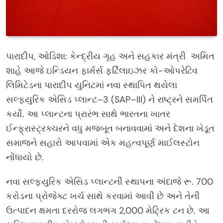
પારાદીપ, ઓડિશા: કેન્દ્રીય ગૃહ અને સહકાર મંત્રી અમિત
શાહે આજે ઇન્ડિયન ફાર્મર્સ ફર્ટિલાઇઝર કો-ઓપરેટિવ
લિમિટેડના પારાદીપ યુનિટમાં નવા સ્થાપિત થયેલા
સલ્ફ્યુરિક એસિડ પ્લાન્ટ–3 (SAP–III) ને રાષ્ટ્રને સમર્પિત
કર્યો. આ પ્લાન્ટના પ્રારંભ સાથે ભારતના ખાતર
ઈન્ફ્રાસ્ટ્રક્ચરને વધુ મજબૂત બનાવવામાં અને દેશના ખેડૂત
સમાજને સહારો આપવામાં એક મહત્વપૂર્ણ માઈલસ્ટોન
નોંધાયો છે.
નવા સલ્ફ્યુરિક એસિડ પ્લાન્ટની સ્થાપના અંદાજે રૂ. 700
કરોડના પ્રોજેક્ટ ખર્ચ સાથે કરવામાં આવી છે અને તેની
ઉત્પાદન ક્ષમતા દરરોજ લગભગ 2,000 મેટ્રિક ટન છે. આ