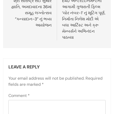
navigation
શ્રી સૌરાષ્ટ્ર સઈ સુથાર
E4U એન્ટરટેઈનમેન્ટની
જ્ઞાતિ, અમદાવાદના 36માં
આગામી ગુજરાતી ફિલ્મ
સમૂહ લગ્નોત્સવ
‘ચોર નંબર-1’ નું શૂટિંગ પૂર્ણ,
“કન્યાદાન-3” નું ભવ્ય
નિર્માતા નિલેશ મોદી એ
આયોજન
બધા આર્ટિસ્ટ અને ક્રૂ
મેમ્બર્સને અભિનંદન
પાઠવ્યા
LEAVE A REPLY
Your email address will not be published.
Required
fields are marked
*
Comment
*