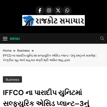
Skip
to
content
Rajkot Samachar
MENU
Home
Business
IFFCO ના પારાદીપ યુનિટમાં સલ્ફ્યુરિક એસિડ પ્લાન્ટ–3નું રાષ્ટ્રને સમર્પણ :
કેન્દ્રીય ગૃહ અને સહકાર મંત્રી શ્રી અમિત શાહ દ્વારા
Business
IFFCO ના પારાદીપ યુનિટમાં
સલ્ફ્યુરિક એસિડ પ્લાન્ટ–3નું