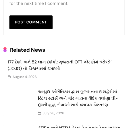
for the next time I comment.
Related News
177 દેશો અને 52 લાખ દર્શકો: ગુજરાતી OTT પ્લેટફોર્મ ‘જોજો’
(JOJO) નો વિશ્વભરમાં દબદબો
August 4, 2026
આયુદા ઓર્ગેનિક્સ દ્વારા ગુજરાતના 5 શહેરોમાં
રિટેલ સ્ટોર્સ અને ગીર ગાયના વૈદિક વલોણા ઘી-
દૂધની શુદ્ધ સેવાઓ સાથે વ્યાપક વિસ્તરણ
July 28, 2026
ATIRA ખાતે NTTM હેઠળ ટેકનિકલ ટેક્સટાઈલ્સ