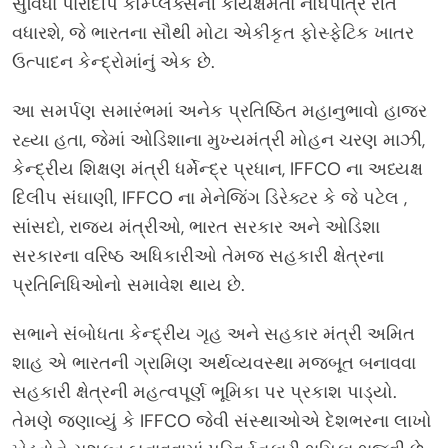
સુવિધા પારાદીપ કોમ્પ્લેક્સની કાર્યક્ષમતા નોંધપાત્ર રીતે
વધારશે, જે ભારતના સૌથી મોટા એકીકૃત ફોસ્ફેટિક ખાતર
ઉત્પાદન કેન્દ્રોમાંનું એક છે.
આ સમર્પણ સમારંભમાં અનેક પ્રતિષ્ઠિત મહાનુભાવો હાજર
રહ્યા હતા, જેમાં ઓડિશાના મુખ્યમંત્રી મોહન ચરણ માઝી,
કેન્દ્રીય શિક્ષણ મંત્રી ધર્મેન્દ્ર પ્રધાન, IFFCO ના અધ્યક્ષ
દિલીપ સંઘાણી, IFFCO ના મેનેજિંગ ડિરેક્ટર કે જે પટેલ ,
સાંસદો, રાજ્ય મંત્રીઓ, ભારત સરકાર અને ઓડિશા
સરકારના વરિષ્ઠ અધિકારીઓ તેમજ સહકારી ક્ષેત્રના
પ્રતિનિધિઓનો સમાવેશ થાય છે.
સભાને સંબોધતા કેન્દ્રીય ગૃહ અને સહકાર મંત્રી અમિત
શાહ એ ભારતની ગ્રામિણ અર્થવ્યવસ્થા મજબૂત બનાવવા
સહકારી ક્ષેત્રની મહત્વપૂર્ણ ભૂમિકા પર પ્રકાશ પાડ્યો.
તેમણે જણાવ્યું કે IFFCO જેવી સંસ્થાઓએ દેશભરના લાખો