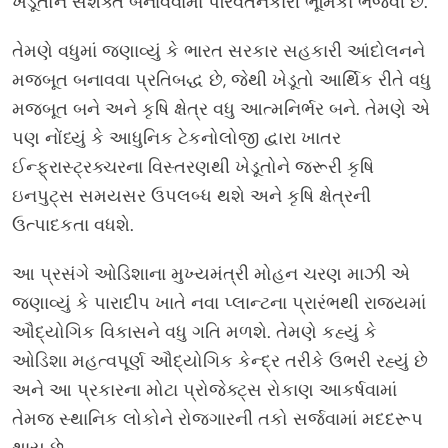
ખેડૂતોને સશક્ત બનાવવામાં પરિવર્તનકારી ભૂમિકા ભજવી છે.
તેમણે વધુમાં જણાવ્યું કે ભારત સરકાર સહકારી આંદોલનને
મજબૂત બનાવવા પ્રતિબદ્ધ છે, જેથી ખેડૂતો આર્થિક રીતે વધુ
મજબૂત બને અને કૃષિ ક્ષેત્ર વધુ આત્મનિર્ભર બને. તેમણે એ
પણ નોંધ્યું કે આધુનિક ટેકનોલોજી દ્વારા ખાતર
ઈન્ફ્રાસ્ટ્રક્ચરના વિસ્તરણથી ખેડૂતોને જરૂરી કૃષિ
ઇનપુટ્સ સમયસર ઉપલબ્ધ થશે અને કૃષિ ક્ષેત્રની
ઉત્પાદકતા વધશે.
આ પ્રસંગે ઓડિશાના મુખ્યમંત્રી મોહન ચરણ માઝી એ
જણાવ્યું કે પારાદીપ ખાતે નવા પ્લાન્ટના પ્રારંભથી રાજ્યમાં
ઔદ્યોગિક વિકાસને વધુ ગતિ મળશે. તેમણે કહ્યું કે
ઓડિશા મહત્વપૂર્ણ ઔદ્યોગિક કેન્દ્ર તરીકે ઉભરી રહ્યું છે
અને આ પ્રકારના મોટા પ્રોજેક્ટ્સ રોકાણ આકર્ષવામાં
તેમજ સ્થાનિક લોકોને રોજગારની તકો સર્જવામાં મદદરૂપ
થાય છે.