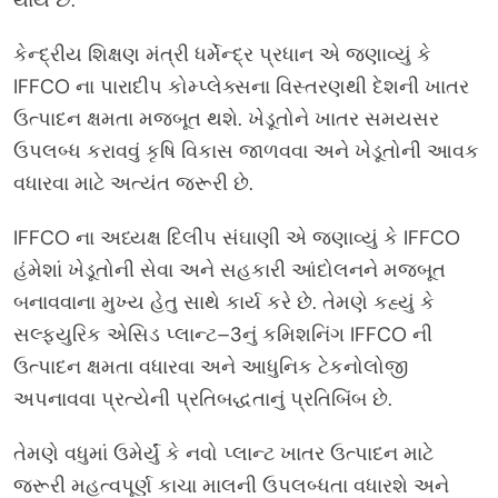
કેન્દ્રીય શિક્ષણ મંત્રી ધર્મેન્દ્ર પ્રધાન એ જણાવ્યું કે
IFFCO ના પારાદીપ કોમ્પ્લેક્સના વિસ્તરણથી દેશની ખાતર
ઉત્પાદન ક્ષમતા મજબૂત થશે. ખેડૂતોને ખાતર સમયસર
ઉપલબ્ધ કરાવવું કૃષિ વિકાસ જાળવવા અને ખેડૂતોની આવક
વધારવા માટે અત્યંત જરૂરી છે.
IFFCO ના અધ્યક્ષ દિલીપ સંઘાણી એ જણાવ્યું કે IFFCO
હંમેશાં ખેડૂતોની સેવા અને સહકારી આંદોલનને મજબૂત
બનાવવાના મુખ્ય હેતુ સાથે કાર્ય કરે છે. તેમણે કહ્યું કે
સલ્ફ્યુરિક એસિડ પ્લાન્ટ–3નું કમિશનિંગ IFFCO ની
ઉત્પાદન ક્ષમતા વધારવા અને આધુનિક ટેકનોલોજી
અપનાવવા પ્રત્યેની પ્રતિબદ્ધતાનું પ્રતિબિંબ છે.
તેમણે વધુમાં ઉમેર્યું કે નવો પ્લાન્ટ ખાતર ઉત્પાદન માટે
જરૂરી મહત્વપૂર્ણ કાચા માલની ઉપલબ્ધતા વધારશે અને