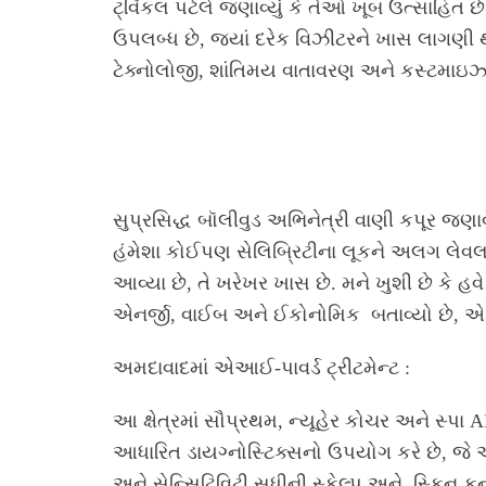
ટ્વિંકલ પટેલે જણાવ્યું કે તેઓ ખૂબ ઉત્સાહિત 
ઉપલબ્ધ છે, જ્યાં દરેક વિઝીટરને ખાસ લાગણી
ટેક્નોલોજી, શાંતિમય વાતાવરણ અને કસ્ટમાઇઝ્ડ ટ
સુપ્રસિદ્ધ બૉલીવુડ અભિનેત્રી વાણી કપૂર જણાવ
હંમેશા કોઈપણ સેલિબ્રિટીના લૂકને અલગ લેવ
આવ્યા છે, તે ખરેખર ખાસ છે. મને ખુશી છે કે હ
એનર્જી, વાઈબ અને ઈકોનોમિક બતાવ્યો છે, એ ત
અમદાવાદમાં એઆઈ-પાવર્ડ ટ્રીટમેન્ટ :
આ ક્ષેત્રમાં સૌપ્રથમ, ન્યૂહેર કોચર અને સ્પા A
આધારિત ડાયગ્નોસ્ટિક્સનો ઉપયોગ કરે છે, જે 
અને સેન્સિટિવિટી સુધીની સ્કેલ્પ અને સ્કિન કન