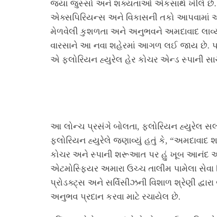
જ્યાં જુસ્સો અને શક્યતાઓ એકસાથે ખીલે છે. અ
એક્સપિરિયન્સ અને વિકાસની તકો આપવામાં આવે
મેળવેલી કુશળતા અને અનુભવને અમદાવાદ લાવ્યા છ
વારસાને આ નવા શહેરમાં આગળ લઈ જાય છે. પ્રત
એ ફ્લોરિયન હ્યુરેલ હેર કોચર એન્ડ સ્પાની 
આ લોન્ચ પ્રસંગે બોલતા, ફ્લોરિયન હ્યુરેલ સલો
ફ્લોરિયન હ્યુરેલે જણાવ્યું હતું કે, “અમદાવાદ
કોચર અને સ્પાની શરૂઆત પર હું ખૂબ આનંદ અને
એટમોસ્ફિયર અમારા ઉચ્ચ તાલીમ પામેલા સેવા નિષ
પ્રોડક્ટ્સ અને સર્વિસીઝની વિશાળ શ્રેણી દ્વ
અનુભવ પ્રદાન કરવા માટે રચાયેલ છે.