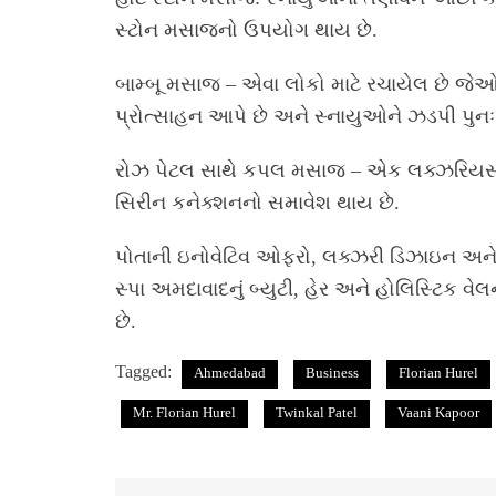
સ્ટોન મસાજનો ઉપયોગ થાય છે.
બામ્બૂ મસાજ – એવા લોકો માટે રચાયેલ છે જેઓ 
પ્રોત્સાહન આપે છે અને સ્નાયુઓને ઝડપી પુનઃપ્
રોઝ પેટલ સાથે કપલ મસાજ – એક લક્ઝરિયસ એસ્કે
સિરીન કનેક્શનનો સમાવેશ થાય છે.
પોતાની ઇનોવેટિવ ઓફરો, લક્ઝરી ડિઝાઇન અને એ
સ્પા અમદાવાદનું બ્યુટી, હેર અને હોલિસ્ટિક વેલ
છે.
Tagged:
Ahmedabad
Business
Florian Hurel
Mr. Florian Hurel
Twinkal Patel
Vaani Kapoor