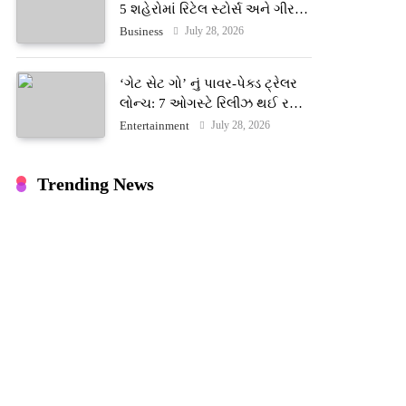
5 શહેરોમાં રિટેલ સ્ટોર્સ અને ગીર
ગાયના વૈદિક વલોણા ઘી-દૂધની શુદ્ધ
July 28, 2026
Business
સેવાઓ સાથે વ્યાપક વિસ્તરણ
‘ગેટ સેટ ગો’ નું પાવર-પેક્ડ ટ્રેલર
લોન્ચ: 7 ઓગસ્ટે રિલીઝ થઈ રહેલ
આ ફિલ્મમાં હાઇ-ટેક VFX જોવા
July 28, 2026
Entertainment
મળશે
Trending News