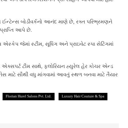
ઈન્ટેન્સ બોડીવર્કનો આનંદ માણે છે, રક્ત પરિભ્રમણને
રાપ્તિ આપે છે.
પ જેમાં સ્ટીમ, સૂધિંગ અને પ્રાઇવેટ સ્પા સેટિંગમાં
ક્સપર્ટ ટીમ સાથે, ફ્લોરિયન હ્યુરેલ હેર કોચર એન્ડ
નેસ માટે સૌથી વધુ માંગવામાં આવતું સ્થળ બનવા માટે તૈયાર
Florian Hurel Salons Pvt. Ltd.
Luxury Hair Couture & Spa