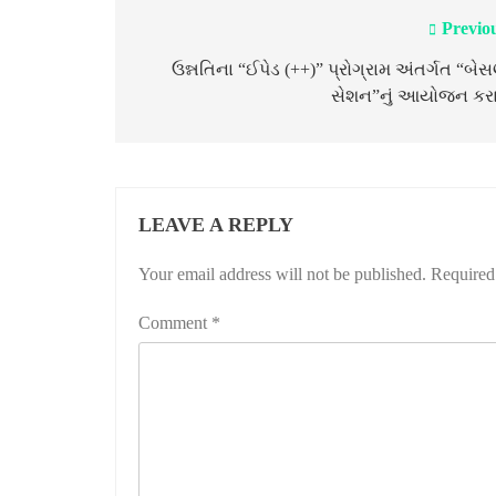
Previo
Post
navigation
ઉન્નતિના “ઈપેડ (++)” પ્રોગ્રામ અંતર્ગત “બે
સેશન”નું આયોજન કરાય
LEAVE A REPLY
Your email address will not be published.
Required
Comment
*