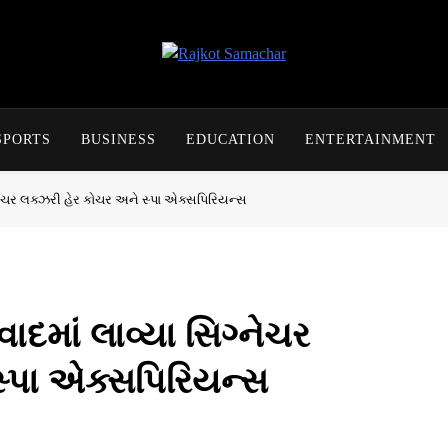
Rajkot Samachar
SPORTS
BUSINESS
EDUCATION
ENTERTAINMENT
્નેચર લક્ઝરી હેર કોચર અને સ્પા એક્સપિરિયન્સ
ાદમાં લાવ્યા સિગ્નેચર
સ્પા એક્સપિરિયન્સ