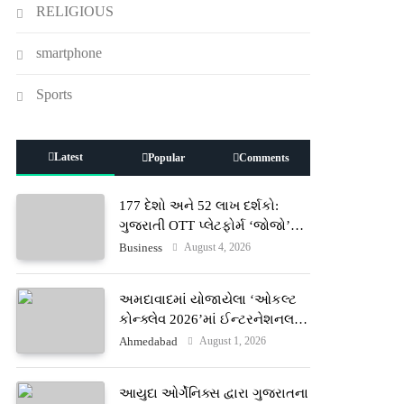
RELIGIOUS
smartphone
Sports
Latest
Popular
Comments
177 દેશો અને 52 લાખ દર્શકો:
ગુજરાતી OTT પ્લેટફોર્મ ‘જોજો’
(JOJO) નો વિશ્વભરમાં દબદબો
August 4, 2026
Business
અમદાવાદમાં યોજાયેલા ‘ઓકલ્ટ
કોન્ક્લેવ 2026’માં ઈન્ટરનેશનલ
ટેરોટ રીડર પુનિતજી લુલ્લા એ ટેરોટ
August 1, 2026
Ahmedabad
કાર્ડ રીડિંગ અંગે માહિતી આપી
આયુદા ઓર્ગેનિક્સ દ્વારા ગુજરાતના