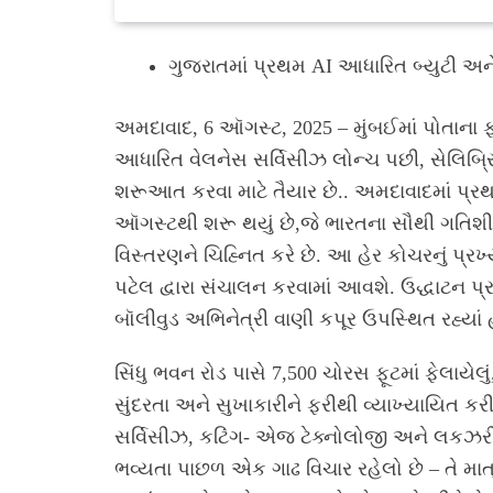
ગુજરાતમાં પ્રથમ AI આધારિત બ્યુટી અન
અમદાવાદ, 6 ઑગસ્ટ, 2025 – મુંબઈમાં પોતાના
આધારિત વેલનેસ સર્વિસીઝ લોન્ચ પછી, સેલિબ્રિટ
શરૂઆત કરવા માટે તૈયાર છે.. અમદાવાદમાં પ્ર
ઑગસ્ટથી શરૂ થયું છે,જે ભારતના સૌથી ગતિશ
વિસ્તરણને ચિહ્નિત કરે છે. આ હેર કોચરનું પ્
પટેલ દ્વારા સંચાલન કરવામાં આવશે. ઉદ્ધાટન પ્ર
બૉલીવુડ અભિનેત્રી વાણી કપૂર ઉપસ્થિત રહ્યાં 
સિંધુ ભવન રોડ પાસે 7,500 ચોરસ ફૂટમાં ફેલાયેલુ
સુંદરતા અને સુખાકારીને ફરીથી વ્યાખ્યાયિત કરી ર
સર્વિસીઝ, કટિંગ- એજ ટેક્નોલોજી અને લકઝર
ભવ્યતા પાછળ એક ગાઢ વિચાર રહેલો છે – તે માત્ર