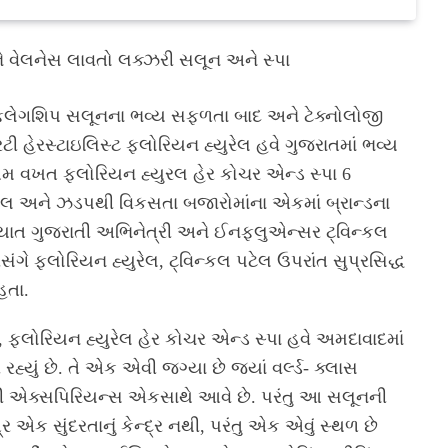
ે વેલનેસ લાવતો લક્ઝરી સલૂન અને સ્પા
 ફ્લેગશિપ સલૂનના ભવ્ય સફળતા બાદ અને ટેક્નોલોજી
ી હેરસ્ટાઇલિસ્ટ ફ્લોરિયન હ્યુરેલ હવે ગુજરાતમાં ભવ્ય
થમ વખત ફ્લોરિયન હ્યુરલ હેર કોચર એન્ડ સ્પા 6
ીલ અને ઝડપથી વિકસતા બજારોમાંના એકમાં બ્રાન્ડના
રખ્યાત ગુજરાતી અભિનેત્રી અને ઈનફ્લુએન્સર ટ્વિન્કલ
સંગે ફ્લોરિયન હ્યુરેલ, ટ્વિન્કલ પટેલ ઉપરાંત સુપ્રસિદ્ધ
હતા.
ં, ફ્લોરિયન હ્યુરેલ હેર કોચર એન્ડ સ્પા હવે અમદાવાદમાં
હ્યું છે. તે એક એવી જગ્યા છે જ્યાં વર્લ્ડ- ક્લાસ
ી એક્સપિરિયન્સ એકસાથે આવે છે. પરંતુ આ સલૂનની
 એક સુંદરતાનું કેન્દ્ર નથી, પરંતુ એક એવું સ્થળ છે