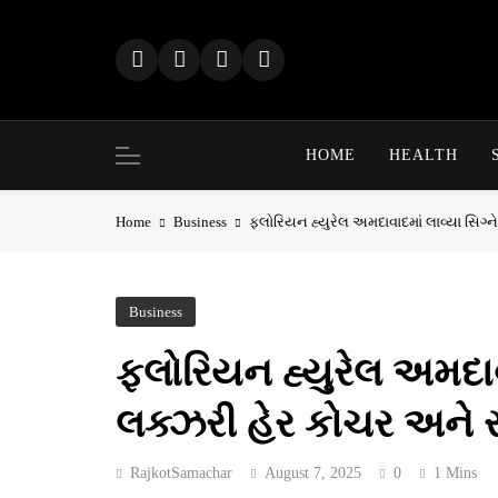
Skip
to
content
HOME
HEALTH
Home
Business
ફ્લોરિયન હ્યુરેલ અમદાવાદમાં લાવ્યા સિગ
Business
ફ્લોરિયન હ્યુરેલ અમદાવ
લક્ઝરી હેર કોચર અને 
RajkotSamachar
August 7, 2025
0
1 Mins