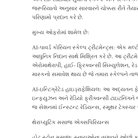
જરૂરિયાતો અનુસાર સારવારને ચોક્કસ રીતે તૈય
પરિણામો પ્રદાન કરે છે.
મુખ્ય ઓફરોમાં શામેલ છે:
AI-પાવર્ડ કોરિયન સ્કેલ્પ ટ્રીટમેન્ટ્સ: એક મલ
આધુનિક નિદાન સાથે મિશ્રિત કરે છે. આ ટ્રીટમે
એરોમાથેરાપી, હાઈ- ફ્રિક્વન્સી સિમ્યુલેશન, રેડ 
માસ્કનો સમાવેશ થાય છે જે તમારા સ્કેલ્પને તા
AI-ઇન્ટિગ્રેટેડ હાઇડ્રાફેશિયલ: આ અદ્યતન 
ઇન્ફ્યુઝન અને રેડિયો ફ્રીક્વન્સી ટાઇટનિંગને 
જ સેશનમાં ઈન્સ્ટન્ટ રેડિયન્સ, સ્મૂથર ટેક્સ્ચ
થેરાપ્યુટિક મસાજ એક્સપિરિયન્સ
હોટ સ્ટોન મસાજ: સ્નાયુઓના તણાવને ઓછો કરવ