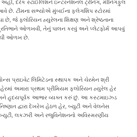
હીં, દરેક સ્ટાઈલિશને ઇન્ટરનેશનલ ટ્રેનિંગ, મીનિંગફુલ
 છે. ટીમના સભ્યોએ મુંબઈના ફ્લેગશિપ સ્ટોરમાં
ે, જે ફ્લોરિયન હ્યુરેલના શિક્ષણ અને શ્રેષ્ઠતાના
િભાને ઓળખવી, તેનું પાલન કરવું અને પ્લેટફોર્મ આપવું
સાચી ઓળખ છે.
ન્સ પ્રાઇવેટ લિમિટેડના સ્થાપક અને ચેરમેન શ્રી
 શહેરમાં અમારા પ્રથમ પ્રીમિયમ ફ્લોરિયન હ્યુરેલ હેર
 હૃદયપૂર્વક આભાર વ્યક્ત કરું છું. આ કસ્ટમાઇઝ્ડ
્ણાત દ્વારા દેખરેખ હેઠળ હેર, બ્યુટી અને વેલનેસ
ારા બ્યુટી, લકઝરી અને રજુવિનેશનનો અવિસ્મરણીય