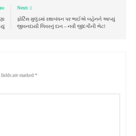
us:
Next:
સણા
ફોર્ટિસ મુલુંડમાં રક્ષાબંધન પર ભાઈએ બહેનને આપ્યું
ું
જીવનદાયી લિવરનું દાન – નવી જીંદગીની ભેટ!
 fields are marked
*