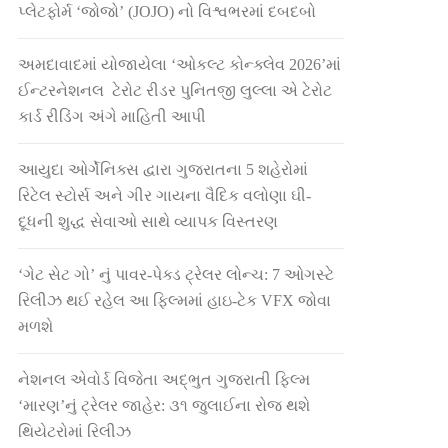
પ્લેટફોર્મ ‘જોજો’ (JOJO) નો વિશ્વભરમાં દબદબો
અમદાવાદમાં યોજાયેલા ‘ઓકલ્ટ કોન્ક્લેવ 2026’માં
ઈન્ટરનેશનલ ટેરોટ રીડર પુનિતજી લુલ્લા એ ટેરોટ
કાર્ડ રીડિંગ અંગે માહિતી આપી
આયુદા ઓર્ગેનિક્સ દ્વારા ગુજરાતના 5 શહેરોમાં
રિટેલ સ્ટોર્સ અને ગીર ગાયના વૈદિક વલોણા ઘી-
દૂધની શુદ્ધ સેવાઓ સાથે વ્યાપક વિસ્તરણ
‘ગેટ સેટ ગો’ નું પાવર-પેક્ડ ટ્રેલર લોન્ચ: 7 ઓગસ્ટે
રિલીઝ થઈ રહેલ આ ફિલ્મમાં હાઇ-ટેક VFX જોવા
મળશે
નેશનલ એવોર્ડ વિજેતા અદ્ભુત ગુજરાતી ફિલ્મ
‘મારણ’નું ટ્રેલર જાહેર: ૩૧ જુલાઈના રોજ થશે
થિયેટરોમાં રિલીઝ