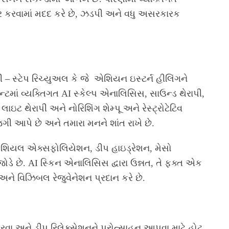
ાર કરવામાં મદદ કરે છે, ઝડપી અને વધુ અસરકારક
્ટી – સ્ટેપ રિચ્યુઅલ કે જે એશિયન ઇસ્ટર્ન હીલિંગને
ન્ટમાં વ્યક્તિગત AI સ્કેલ્પ એનાલિસિસ, સાઉન્ડ થેરાપી,
લાઇટ થેરાપી અને નોરિશિંગ શેમ્પૂ અને રેસ્ટ્રોટેટિવ
જગી આપે છે અને તમારા મનને શાંત રાખે છે.
ફેશિયલ એક્સફોલિયેશન, ડીપ હાઇડ્રેશન, મેસો
જોડે છે. AI સ્કિન એનાલિસિસ દ્વારા ઉન્નત, તે ફક્ત એક
ર અને વિઝિબલ રેજુવેનેશન પ્રદાન કરે છે.
ા અને ડીપ રિલેક્સેશનને પ્રોત્સાહન આપવા માટે હોટ