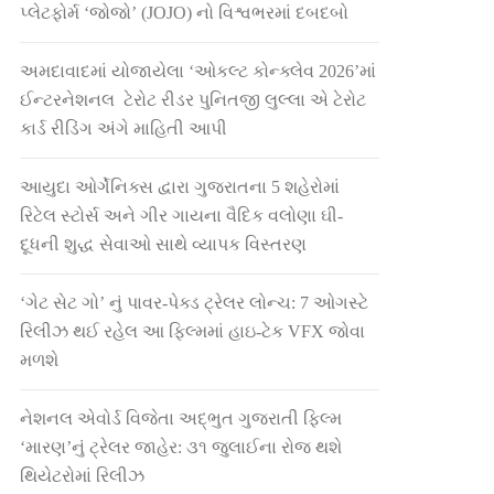
પ્લેટફોર્મ ‘જોજો’ (JOJO) નો વિશ્વભરમાં દબદબો
અમદાવાદમાં યોજાયેલા ‘ઓકલ્ટ કોન્ક્લેવ 2026’માં
ઈન્ટરનેશનલ ટેરોટ રીડર પુનિતજી લુલ્લા એ ટેરોટ
કાર્ડ રીડિંગ અંગે માહિતી આપી
આયુદા ઓર્ગેનિક્સ દ્વારા ગુજરાતના 5 શહેરોમાં
રિટેલ સ્ટોર્સ અને ગીર ગાયના વૈદિક વલોણા ઘી-
દૂધની શુદ્ધ સેવાઓ સાથે વ્યાપક વિસ્તરણ
‘ગેટ સેટ ગો’ નું પાવર-પેક્ડ ટ્રેલર લોન્ચ: 7 ઓગસ્ટે
રિલીઝ થઈ રહેલ આ ફિલ્મમાં હાઇ-ટેક VFX જોવા
મળશે
નેશનલ એવોર્ડ વિજેતા અદ્ભુત ગુજરાતી ફિલ્મ
‘મારણ’નું ટ્રેલર જાહેર: ૩૧ જુલાઈના રોજ થશે
થિયેટરોમાં રિલીઝ