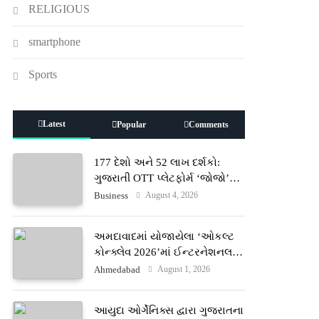
RELIGIOUS
smartphone
Sports
Latest
Popular
Comments
177 દેશો અને 52 લાખ દર્શકો:
ગુજરાતી OTT પ્લેટફોર્મ ‘જોજો’
(JOJO) નો વિશ્વભરમાં દબદબો
August 4, 2026
Business
અમદાવાદમાં યોજાયેલા ‘ઓકલ્ટ
કોન્ક્લેવ 2026’માં ઈન્ટરનેશનલ
ટેરોટ રીડર પુનિતજી લુલ્લા એ ટેરોટ
August 1, 2026
Ahmedabad
કાર્ડ રીડિંગ અંગે માહિતી આપી
આયુદા ઓર્ગેનિક્સ દ્વારા ગુજરાતના