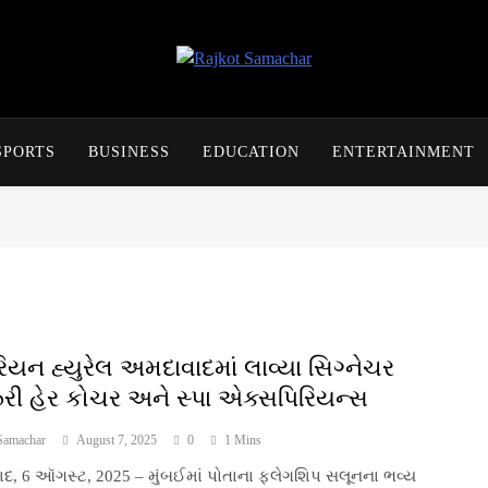
Rajkot Samachar
SPORTS
BUSINESS
EDUCATION
ENTERTAINMENT
િયન હ્યુરેલ અમદાવાદમાં લાવ્યા સિગ્નેચર
રી હેર કોચર અને સ્પા એક્સપિરિયન્સ
Samachar
August 7, 2025
0
1 Mins
દ, 6 ઑગસ્ટ, 2025 – મુંબઈમાં પોતાના ફ્લેગશિપ સલૂનના ભવ્ય