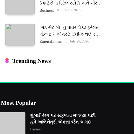
5 શહેરોમાં રિટેલ સ્ટોર્સ અને ગીર
ગાયના વૈદિક વલોણા ઘી-દૂધની શુદ્ધ
July 28, 2026
Business
સેવાઓ સાથે વ્યાપક વિસ્તરણ
‘ગેટ સેટ ગો’ નું પાવર-પેક્ડ ટ્રેલર
લોન્ચ: 7 ઓગસ્ટે રિલીઝ થઈ રહેલ
આ ફિલ્મમાં હાઇ-ટેક VFX જોવા
July 28, 2026
Entertainment
મળશે
Trending News
Most Popular
મુંબઈ રેમ્પ પર સફળતા મેળવ્યા પછી
હવે અભિનેત્રી એકતા જૈન અમદાવાદ
ફેશન વીકમાં પોતાની પ્રતિભા
Fashion