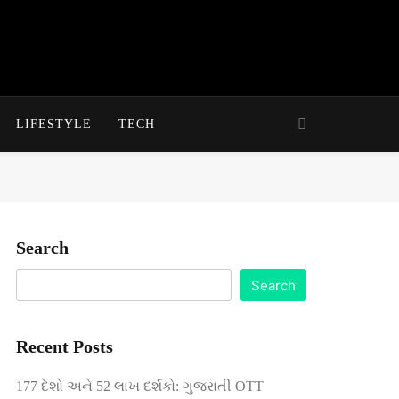
LIFESTYLE
TECH
Search
Search
Recent Posts
177 દેશો અને 52 લાખ દર્શકો: ગુજરાતી OTT