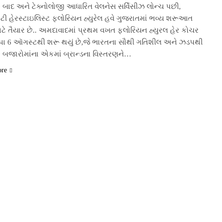
બાદ અને ટેક્નોલોજી આધારિત વેલનેસ સર્વિસીઝ લોન્ચ પછી,
િટી હેરસ્ટાઇલિસ્ટ ફ્લોરિયન હ્યુરેલ હવે ગુજરાતમાં ભવ્ય શરૂઆત
ટે તૈયાર છે.. અમદાવાદમાં પ્રથમ વખત ફ્લોરિયન હ્યુરલ હેર કોચર
્પા 6 ઑગસ્ટથી શરૂ થયું છે,જે ભારતના સૌથી ગતિશીલ અને ઝડપથી
 બજારોમાંના એકમાં બ્રાન્ડના વિસ્તરણને…
ore