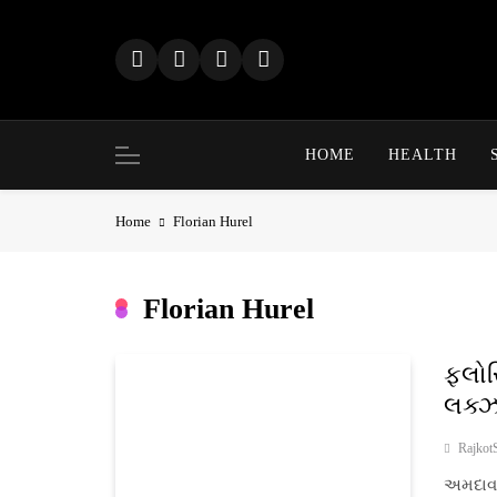
Skip
to
content
HOME
HEALTH
Home
Florian Hurel
Florian Hurel
ફ્લોર
લક્ઝ
Rajkot
અમદાવા