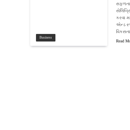
સફળતા 
સેલિબ્ર
કરવા મા
એન્ડ સ
વિકસતા
Business
Read M