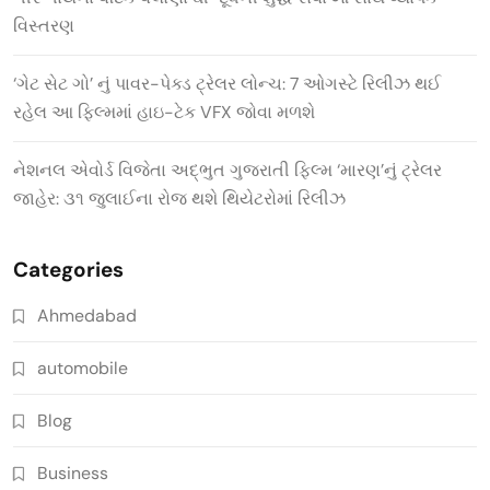
વિસ્તરણ
‘ગેટ સેટ ગો’ નું પાવર-પેક્ડ ટ્રેલર લોન્ચ: 7 ઓગસ્ટે રિલીઝ થઈ
રહેલ આ ફિલ્મમાં હાઇ-ટેક VFX જોવા મળશે
નેશનલ એવોર્ડ વિજેતા અદ્ભુત ગુજરાતી ફિલ્મ ‘મારણ’નું ટ્રેલર
જાહેર: ૩૧ જુલાઈના રોજ થશે થિયેટરોમાં રિલીઝ
Categories
Ahmedabad
automobile
Blog
Business