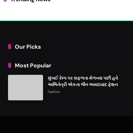
Our Picks
Most Popular
મુંબઈ રેમ્પ પર સફળતા મેળવ્યા પછી હવે
અભિનેત્રી એકતા જૈન અમદાવાદ ફેશન
વીકમાં પોતાની પ્રતિભા પ્રદર્શિત કરશે
Fashion