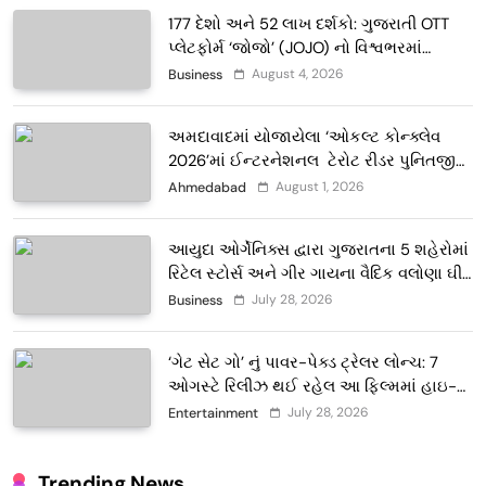
177 દેશો અને 52 લાખ દર્શકો: ગુજરાતી OTT
પ્લેટફોર્મ ‘જોજો’ (JOJO) નો વિશ્વભરમાં
દબદબો
August 4, 2026
Business
અમદાવાદમાં યોજાયેલા ‘ઓકલ્ટ કોન્ક્લેવ
2026’માં ઈન્ટરનેશનલ ટેરોટ રીડર પુનિતજી
લુલ્લા એ ટેરોટ કાર્ડ રીડિંગ અંગે માહિતી આપી
August 1, 2026
Ahmedabad
આયુદા ઓર્ગેનિક્સ દ્વારા ગુજરાતના 5 શહેરોમાં
રિટેલ સ્ટોર્સ અને ગીર ગાયના વૈદિક વલોણા ઘી-
દૂધની શુદ્ધ સેવાઓ સાથે વ્યાપક વિસ્તરણ
July 28, 2026
Business
‘ગેટ સેટ ગો’ નું પાવર-પેક્ડ ટ્રેલર લોન્ચ: 7
ઓગસ્ટે રિલીઝ થઈ રહેલ આ ફિલ્મમાં હાઇ-
ટેક VFX જોવા મળશે
July 28, 2026
Entertainment
Trending News