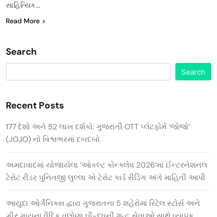
સાહિત્યિક…
Read More
Search
Search
Recent Posts
177 દેશો અને 52 લાખ દર્શકો: ગુજરાતી OTT પ્લેટફોર્મ ‘જોજો’
(JOJO) નો વિશ્વભરમાં દબદબો
અમદાવાદમાં યોજાયેલા ‘ઓકલ્ટ કોન્ક્લેવ 2026’માં ઈન્ટરનેશનલ
ટેરોટ રીડર પુનિતજી લુલ્લા એ ટેરોટ કાર્ડ રીડિંગ અંગે માહિતી આપી
આયુદા ઓર્ગેનિક્સ દ્વારા ગુજરાતના 5 શહેરોમાં રિટેલ સ્ટોર્સ અને
ગીર ગાયના વૈદિક વલોણા ઘી-દૂધની શુદ્ધ સેવાઓ સાથે વ્યાપક