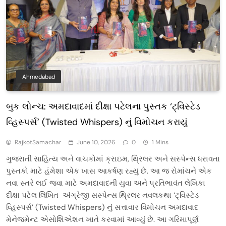
Ahmedabad
બુક લોન્ચ: અમદાવાદમાં દીક્ષા પટેલના પુસ્તક ‘ટ્વિસ્ટેડ
વ્હિસ્પર્સ’ (Twisted Whispers) નું વિમોચન કરાયું
RajkotSamachar
June 10, 2026
0
1 Mins
ગુજરાતી સાહિત્ય અને વાચકોમાં ક્રાઇમ, થ્રિલર અને સસ્પેન્સ ધરાવતા
પુસ્તકો માટે હંમેશા એક ખાસ આકર્ષણ રહ્યું છે. આ જ રોમાંચને એક
નવા સ્તરે લઈ જવા માટે અમદાવાદની યુવા અને પ્રતિભાવંત લેખિકા
દીક્ષા પટેલ લિખિત અંગ્રેજી સસ્પેન્સ થ્રિલર નવલકથા ‘ટ્વિસ્ટેડ
વ્હિસ્પર્સ’ (Twisted Whispers) નું સત્તાવાર વિમોચન અમદાવાદ
મેનેજમેન્ટ એસોશિએશન ખાતે કરવામાં આવ્યું છે. આ ગરિમાપૂર્ણ