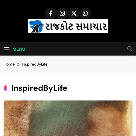
Skip
to
content
Rajkot Samachar
MENU
Home
InspiredByLife
InspiredByLife