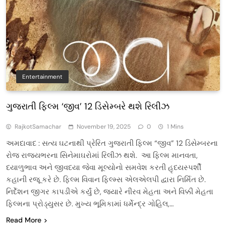
Entertainment
ગુજરાતી ફિલ્મ ‘જીવ’ 12 ડિસેમ્બરે થશે રિલીઝ
RajkotSamachar
November 19, 2025
0
1 Mins
અમદાવાદ : સત્ય ઘટનાથી પ્રેરિત ગુજરાતી ફિલ્મ “જીવ” 12 ડિસેમ્બરના
રોજ રાજ્યભરના સિનેમાઘરોમાં રિલીઝ થશે. આ ફિલ્મ માનવતા,
દયાળુભાવ અને જીવદયા જેવા મૂલ્યોનો સમવેશ કરતી હૃદયસ્પર્શી
કહાની રજૂ કરે છે. ફિલ્મ વિવાન ફિલ્મ્સ એલએલપી દ્વારા નિર્મિત છે.
નિર્દેશન જીગર કાપડીએ કર્યું છે, જ્યારે નીરવ મેહતા અને વિક્કી મેહતા
ફિલ્મના પ્રોડ્યુસર છે. મુખ્ય ભૂમિકામાં ધર્મેન્દ્ર ગોહિલ,…
Read More