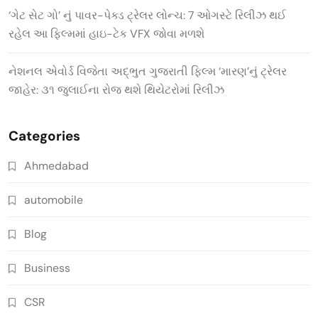
‘ગેટ સેટ ગો’ નું પાવર-પેક્ડ ટ્રેલર લોન્ચ: 7 ઓગસ્ટે રિલીઝ થઈ
રહેલ આ ફિલ્મમાં હાઇ-ટેક VFX જોવા મળશે
નેશનલ એવોર્ડ વિજેતા અદ્ભુત ગુજરાતી ફિલ્મ ‘મારણ’નું ટ્રેલર
જાહેર: ૩૧ જુલાઈના રોજ થશે થિયેટરોમાં રિલીઝ
Categories
Ahmedabad
automobile
Blog
Business
CSR