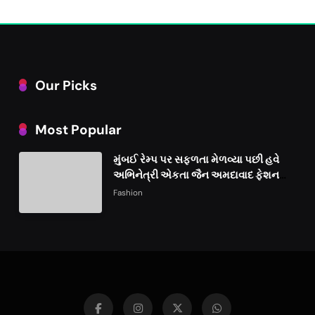
Our Picks
Most Popular
મુંબઈ રેમ્પ પર સફળતા મેળવ્યા પછી હવે
અભિનેત્રી એકતા જૈન અમદાવાદ ફેશન
વીકમાં પોતાની પ્રતિભા પ્રદર્શિત કરશે
Fashion