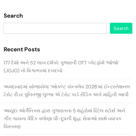
Search
Search
Recent Posts
177 દેશો અને 52 લાખ દર્શકો: ગુજરાતી OTT પ્લેટફોર્મ ‘જોજો’
(JOJO) નો વિશ્વભરમાં દબદબો
અમદાવાદમાં યોજાયેલા ‘ઓકલ્ટ કોન્ક્લેવ 2026’માં ઈન્ટરનેશનલ
ટેરોટ રીડર પુનિતજી લુલ્લા એ ટેરોટ કાર્ડ રીડિંગ અંગે માહિતી આપી
આયુદા ઓર્ગેનિક્સ દ્વારા ગુજરાતના 5 શહેરોમાં રિટેલ સ્ટોર્સ અને
ગીર ગાયના વૈદિક વલોણા ઘી-દૂધની શુદ્ધ સેવાઓ સાથે વ્યાપક
વિસ્તરણ