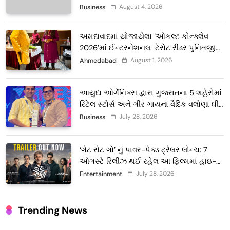
દબદબો
August 4, 2026
Business
અમદાવાદમાં યોજાયેલા ‘ઓકલ્ટ કોન્ક્લેવ
2026’માં ઈન્ટરનેશનલ ટેરોટ રીડર પુનિતજી
લુલ્લા એ ટેરોટ કાર્ડ રીડિંગ અંગે માહિતી આપી
August 1, 2026
Ahmedabad
આયુદા ઓર્ગેનિક્સ દ્વારા ગુજરાતના 5 શહેરોમાં
રિટેલ સ્ટોર્સ અને ગીર ગાયના વૈદિક વલોણા ઘી-
દૂધની શુદ્ધ સેવાઓ સાથે વ્યાપક વિસ્તરણ
July 28, 2026
Business
‘ગેટ સેટ ગો’ નું પાવર-પેક્ડ ટ્રેલર લોન્ચ: 7
ઓગસ્ટે રિલીઝ થઈ રહેલ આ ફિલ્મમાં હાઇ-
ટેક VFX જોવા મળશે
July 28, 2026
Entertainment
Trending News