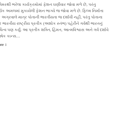
ેમરથી ભરેલા કાર્યક્રમોમાં ફેશન ઘણીવાર જોવા મળે છે, પરંતુ
ર્વક અમલમાં મુકાયેલી ફેશન ભાગ્યે જ જોવા મળે છે. ફિલ્મ નિર્માતા
અગ્રવાલે માત્ર પોતાની ભારતીયતા જ દર્શાવી નહીં, પરંતુ પોતાના
 ભારતીય રાષ્ટ્રીય પ્રતીક (અશોક સ્તંભ) પહેરીને ગર્વથી ભારતનું
ધિત્વ પણ કર્યું. આ પ્રતીક શક્તિ, હિંમત, આત્મવિશ્વાસ અને ગર્વ દર્શાવે
િષેક કાન્સ…
ore