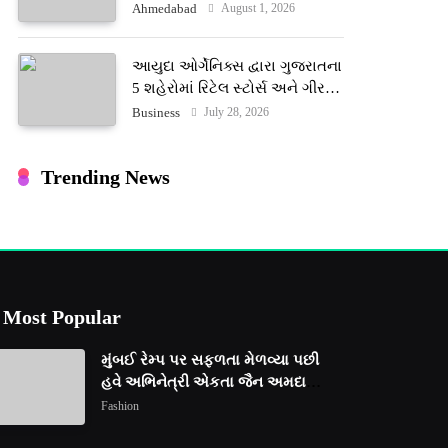
ટેરોટ રીડર પુનિતજી લુલ્લા એ ટેરોટ
August 1, 2026
Ahmedabad
કાર્ડ રીડિંગ અંગે માહિતી આપી
આયુદા ઓર્ગેનિક્સ દ્વારા ગુજરાતના
5 શહેરોમાં રિટેલ સ્ટોર્સ અને ગીર
ગાયના વૈદિક વલોણા ઘી-દૂધની શુદ્ધ
July 28, 2026
Business
સેવાઓ સાથે વ્યાપક વિસ્તરણ
Trending News
Most Popular
મુંબઈ રેમ્પ પર સફળતા મેળવ્યા પછી
હવે અભિનેત્રી એકતા જૈન અમદાવાદ
ફેશન વીકમાં પોતાની પ્રતિભા
Fashion
પ્રદર્શિત કરશે