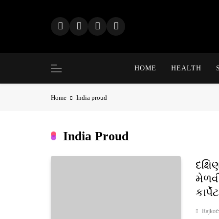
Skip
to
content
HOME
HEALTH
Home
India proud
India Proud
દક્ષિ
મેળવી
કાર્પ
Rajkot