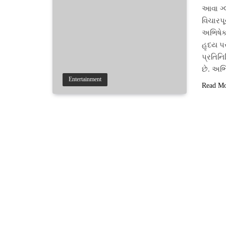
આવા ગ્લ
વિચારપૂ
અભિષેક 
હૃદય પર
પ્રતિનિ
છે. અભ
Entertainment
Read M