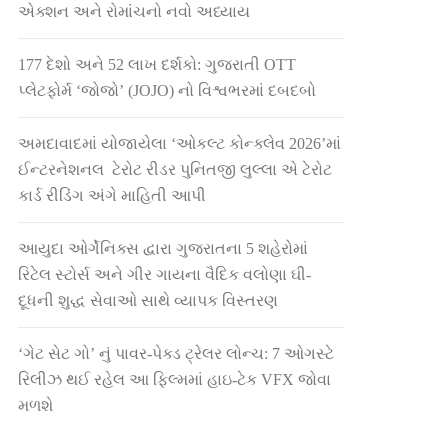
એક્શન અને રોમાંચનો નવો અધ્યાય
177 દેશો અને 52 લાખ દર્શકો: ગુજરાતી OTT
પ્લેટફોર્મ ‘જોજો’ (JOJO) નો વિશ્વભરમાં દબદબો
અમદાવાદમાં યોજાયેલા ‘ઓકલ્ટ કોન્ક્લેવ 2026’માં
ઈન્ટરનેશનલ ટેરોટ રીડર પુનિતજી લુલ્લા એ ટેરોટ
કાર્ડ રીડિંગ અંગે માહિતી આપી
આયુદા ઓર્ગેનિક્સ દ્વારા ગુજરાતના 5 શહેરોમાં
રિટેલ સ્ટોર્સ અને ગીર ગાયના વૈદિક વલોણા ઘી-
દૂધની શુદ્ધ સેવાઓ સાથે વ્યાપક વિસ્તરણ
‘ગેટ સેટ ગો’ નું પાવર-પેક્ડ ટ્રેલર લોન્ચ: 7 ઓગસ્ટે
રિલીઝ થઈ રહેલ આ ફિલ્મમાં હાઇ-ટેક VFX જોવા
મળશે