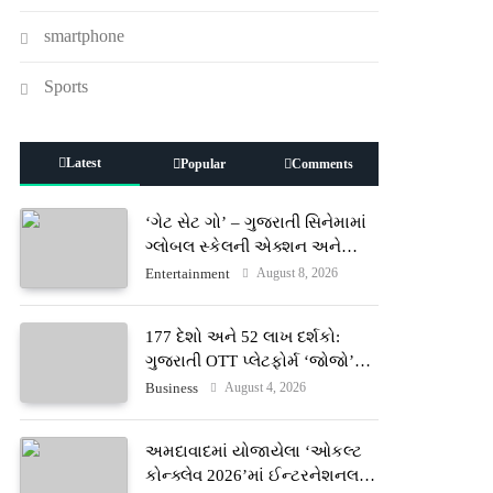
smartphone
Sports
Latest
Popular
Comments
‘ગેટ સેટ ગો’ – ગુજરાતી સિનેમામાં
ગ્લોબલ સ્કેલની એક્શન અને
રોમાંચનો નવો અધ્યાય
August 8, 2026
Entertainment
177 દેશો અને 52 લાખ દર્શકો:
ગુજરાતી OTT પ્લેટફોર્મ ‘જોજો’
(JOJO) નો વિશ્વભરમાં દબદબો
August 4, 2026
Business
અમદાવાદમાં યોજાયેલા ‘ઓકલ્ટ
કોન્ક્લેવ 2026’માં ઈન્ટરનેશનલ