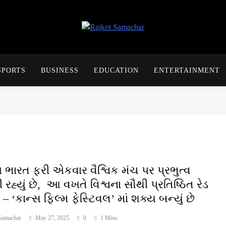
Rajkot Samachar
SPORTS
BUSINESS
EDUCATION
ENTERTAINMENT
ણ ભારત ફરી એકવાર વૈશ્વિક મંચ પર પ્રભુત્વ
 રહ્યું છે, આ વખતે વિશ્વના સૌથી પ્રતિષ્ઠિત રેડ
ેટ – ‘કાન્સ ફિલ્મ ફેસ્ટિવલ’ માં શક્ય બન્યું છે
Samachar
May 27, 2025
0
1 Mins