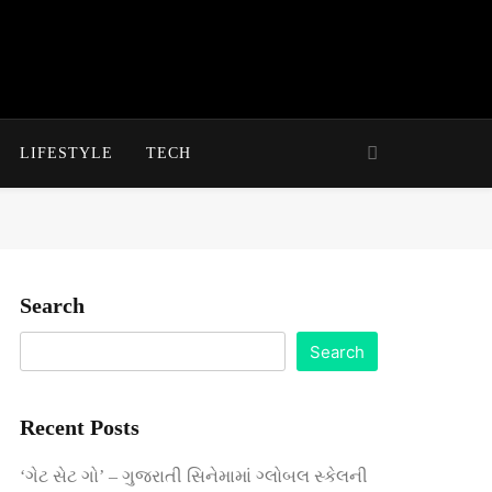
LIFESTYLE
TECH
Search
Search
Recent Posts
‘ગેટ સેટ ગો’ – ગુજરાતી સિનેમામાં ગ્લોબલ સ્કેલની