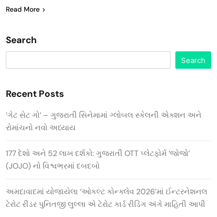
Read More
Search
Search
Recent Posts
‘ગેટ સેટ ગો’ – ગુજરાતી સિનેમામાં ગ્લોબલ સ્કેલની એક્શન અને
રોમાંચનો નવો અધ્યાય
177 દેશો અને 52 લાખ દર્શકો: ગુજરાતી OTT પ્લેટફોર્મ ‘જોજો’
(JOJO) નો વિશ્વભરમાં દબદબો
અમદાવાદમાં યોજાયેલા ‘ઓકલ્ટ કોન્ક્લેવ 2026’માં ઈન્ટરનેશનલ
ટેરોટ રીડર પુનિતજી લુલ્લા એ ટેરોટ કાર્ડ રીડિંગ અંગે માહિતી આપી