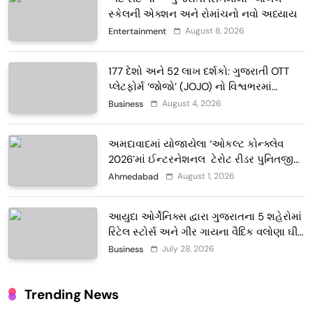
સ્કેલની એક્શન અને રોમાંચનો નવો અધ્યાય
August 8, 2026
Entertainment
177 દેશો અને 52 લાખ દર્શકો: ગુજરાતી OTT
પ્લેટફોર્મ ‘જોજો’ (JOJO) નો વિશ્વભરમાં
દબદબો
August 4, 2026
Business
અમદાવાદમાં યોજાયેલા ‘ઓકલ્ટ કોન્ક્લેવ
2026’માં ઈન્ટરનેશનલ ટેરોટ રીડર પુનિતજી
લુલ્લા એ ટેરોટ કાર્ડ રીડિંગ અંગે માહિતી આપી
August 1, 2026
Ahmedabad
આયુદા ઓર્ગેનિક્સ દ્વારા ગુજરાતના 5 શહેરોમાં
રિટેલ સ્ટોર્સ અને ગીર ગાયના વૈદિક વલોણા ઘી-
દૂધની શુદ્ધ સેવાઓ સાથે વ્યાપક વિસ્તરણ
July 28, 2026
Business
Trending News