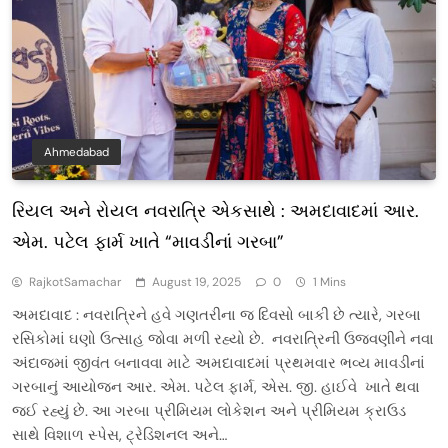
Ahmedabad
રિયલ અને રોયલ નવરાત્રિ એકસાથે : અમદાવાદમાં આર.
એમ. પટેલ ફાર્મ ખાતે “માવડીનાં ગરબા”
RajkotSamachar
August 19, 2025
0
1 Mins
અમદાવાદ : નવરાત્રિને હવે ગણતરીના જ દિવસો બાકી છે ત્યારે, ગરબા
રસિકોમાં ઘણો ઉત્સાહ જોવા મળી રહ્યો છે. નવરાત્રિની ઉજવણીને નવા
અંદાજમાં જીવંત બનાવવા માટે અમદાવાદમાં પ્રથમવાર ભવ્ય માવડીનાં
ગરબાનું આયોજન આર. એમ. પટેલ ફાર્મ, એસ. જી. હાઈવે ખાતે થવા
જઈ રહ્યું છે. આ ગરબા પ્રીમિયમ લોકેશન અને પ્રીમિયમ ક્રાઉડ
સાથે વિશાળ સ્પેસ, ટ્રેડિશનલ અને…