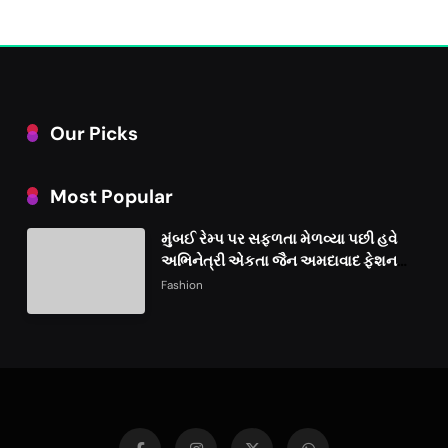
Our Picks
Most Popular
મુંબઈ રેમ્પ પર સફળતા મેળવ્યા પછી હવે
અભિનેત્રી એકતા જૈન અમદાવાદ ફેશન
વીકમાં પોતાની પ્રતિભા પ્રદર્શિત કરશે
Fashion