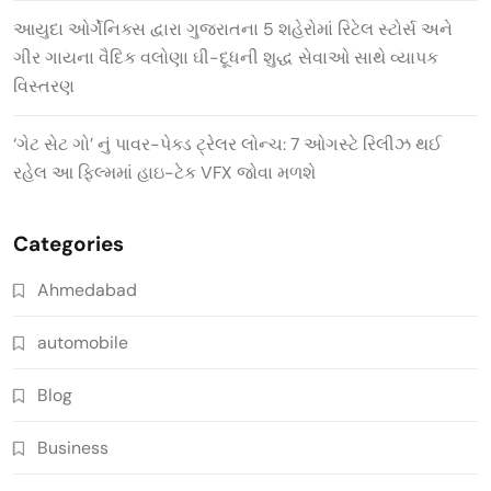
આયુદા ઓર્ગેનિક્સ દ્વારા ગુજરાતના 5 શહેરોમાં રિટેલ સ્ટોર્સ અને
ગીર ગાયના વૈદિક વલોણા ઘી-દૂધની શુદ્ધ સેવાઓ સાથે વ્યાપક
વિસ્તરણ
‘ગેટ સેટ ગો’ નું પાવર-પેક્ડ ટ્રેલર લોન્ચ: 7 ઓગસ્ટે રિલીઝ થઈ
રહેલ આ ફિલ્મમાં હાઇ-ટેક VFX જોવા મળશે
Categories
Ahmedabad
automobile
Blog
Business