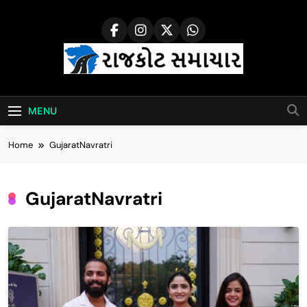
Skip
to
content
Rajkot Samachar
MENU
Home
GujaratNavratri
GujaratNavratri