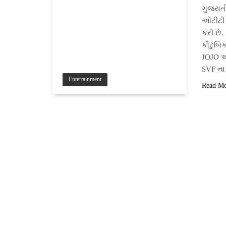
ગુજરાત
ઓટીટી પ
કરી છે.
કૌટુંબ
JOJO એ
SVF ન
Entertainment
Read M