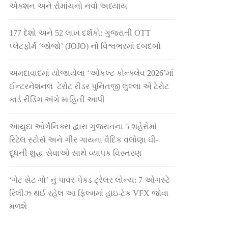
એક્શન અને રોમાંચનો નવો અધ્યાય
177 દેશો અને 52 લાખ દર્શકો: ગુજરાતી OTT
પ્લેટફોર્મ ‘જોજો’ (JOJO) નો વિશ્વભરમાં દબદબો
અમદાવાદમાં યોજાયેલા ‘ઓકલ્ટ કોન્ક્લેવ 2026’માં
ઈન્ટરનેશનલ ટેરોટ રીડર પુનિતજી લુલ્લા એ ટેરોટ
કાર્ડ રીડિંગ અંગે માહિતી આપી
આયુદા ઓર્ગેનિક્સ દ્વારા ગુજરાતના 5 શહેરોમાં
રિટેલ સ્ટોર્સ અને ગીર ગાયના વૈદિક વલોણા ઘી-
દૂધની શુદ્ધ સેવાઓ સાથે વ્યાપક વિસ્તરણ
‘ગેટ સેટ ગો’ નું પાવર-પેક્ડ ટ્રેલર લોન્ચ: 7 ઓગસ્ટે
રિલીઝ થઈ રહેલ આ ફિલ્મમાં હાઇ-ટેક VFX જોવા
મળશે