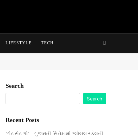
LIFESTYLE
TECH
Search
Search
Recent Posts
‘ગેટ સેટ ગો’ – ગુજરાતી સિનેમામાં ગ્લોબલ સ્કેલની