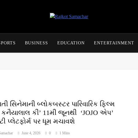
Rajkot Samachar
SPORTS
BUSINESS
EDUCATION
ENTERTAINMENT
ાતી સિનેમાની બ્લોકબસ્ટર પારિવારિક ફિલ્મ
કનૈયાલાલ કી’ 11મી જૂનથી ‘JOJO એપ’
ી પ્લેટફોર્મ પર ધૂમ મચાવશે
Samachar
June 4, 2026
0
1 Mins