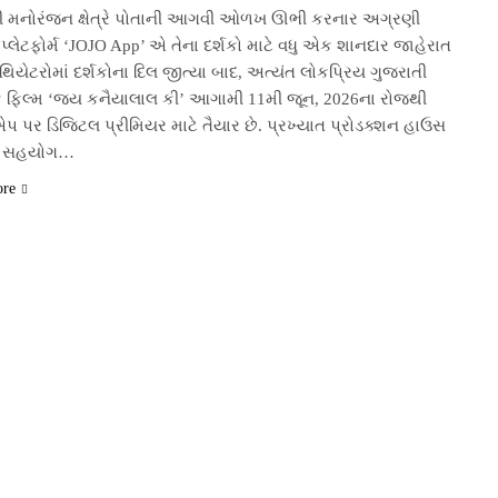
ી મનોરંજન ક્ષેત્રે પોતાની આગવી ઓળખ ઊભી કરનાર અગ્રણી
્લેટફોર્મ ‘JOJO App’ એ તેના દર્શકો માટે વધુ એક શાનદાર જાહેરાત
 થિયેટરોમાં દર્શકોના દિલ જીત્યા બાદ, અત્યંત લોકપ્રિય ગુજરાતી
િક ફિલ્મ ‘જય કનૈયાલાલ કી’ આગામી 11મી જૂન, 2026ના રોજથી
પ પર ડિજિટલ પ્રીમિયર માટે તૈયાર છે. પ્રખ્યાત પ્રોડક્શન હાઉસ
ા સહયોગ…
ore