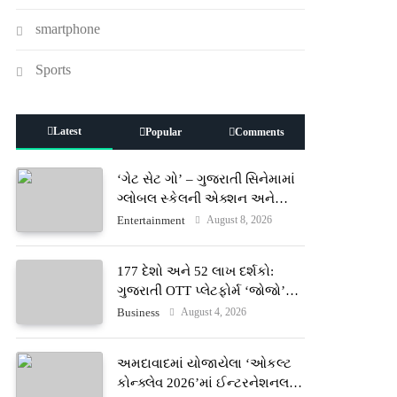
smartphone
Sports
Latest
Popular
Comments
‘ગેટ સેટ ગો’ – ગુજરાતી સિનેમામાં
ગ્લોબલ સ્કેલની એક્શન અને
રોમાંચનો નવો અધ્યાય
August 8, 2026
Entertainment
177 દેશો અને 52 લાખ દર્શકો:
ગુજરાતી OTT પ્લેટફોર્મ ‘જોજો’
(JOJO) નો વિશ્વભરમાં દબદબો
August 4, 2026
Business
અમદાવાદમાં યોજાયેલા ‘ઓકલ્ટ
કોન્ક્લેવ 2026’માં ઈન્ટરનેશનલ