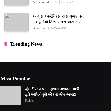
ટેરોટ રીડર પુનિતજી લુલ્લા એ ટેરોટ
August 1, 2026
Ahmedabad
કાર્ડ રીડિંગ અંગે માહિતી આપી
આયુદા ઓર્ગેનિક્સ દ્વારા ગુજરાતના
5 શહેરોમાં રિટેલ સ્ટોર્સ અને ગીર
ગાયના વૈદિક વલોણા ઘી-દૂધની શુદ્ધ
July 28, 2026
Business
સેવાઓ સાથે વ્યાપક વિસ્તરણ
Trending News
Most Popular
મુંબઈ રેમ્પ પર સફળતા મેળવ્યા પછી
હવે અભિનેત્રી એકતા જૈન અમદાવાદ
ફેશન વીકમાં પોતાની પ્રતિભા
Fashion
પ્રદર્શિત કરશે