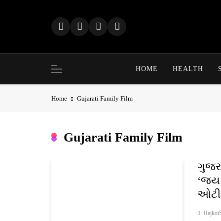
Skip
to
content
HOME
HEALTH
Home
Gujarati Family Film
Gujarati Family Film
ગુજર
‘જય 
ઓટીટ
Rajkot