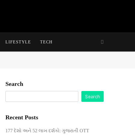
LIFESTYLE
TECH
Search
Search
Recent Posts
177 દેશો અને 52 લાખ દર્શકો: ગુજરાતી OTT