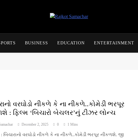
Rajkot Samachar
SPORTS
BUSINESS
EDUCATION
ENTERTAINMENT
રાનો વરઘોડો નીકળે કે ના નીકળે..કોમેડી ભરપૂર
શે : ફિલ્મ ‘બિચારો બેચલર’નું ટીઝર લોન્ચ
Samachar
December 2, 2025
0
1 Mins
: બિચારાનો વરઘોડો નીકળે કે ના નીકળે..કોમેડી ભરપૂર નીકળશે. જી