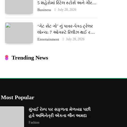
5 શહેરોમાં રિટેલ સ્ટોર્સ અને ગીર
ગાયના વૈદિક વલોણા ઘી-દૂધની શુદ્ધ
July 28, 2026
Business
સેવાઓ સાથે વ્યાપક વિસ્તરણ
‘ગેટ સેટ ગો’ નું પાવર-પેક્ડ ટ્રેલર
લોન્ચ: 7 ઓગસ્ટે રિલીઝ થઈ રહેલ
આ ફિલ્મમાં હાઇ-ટેક VFX જોવા
July 28, 2026
Entertainment
મળશે
Trending News
Most Popular
મુંબઈ રેમ્પ પર સફળતા મેળવ્યા પછી
હવે અભિનેત્રી એકતા જૈન અમદાવાદ
ફેશન વીકમાં પોતાની પ્રતિભા
Fashion