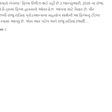
બિચારો બેચલર’ ફિલ્મ રિલીઝ થઈ રહી છે 2 જાન્યુઆરી, 2026 ના રોજ.
ડી-ડ્રામા ફિલ્મ હાસ્યનો ઓવરડોઝ આપવા માટે તૈયાર છે. વીર
ોઝની રાજુ રાડિયા પ્રોડક્શન્સના સહયોગ સાથેની આ ફિલ્મનું ટીઝર
રવામાં આવ્યું છે. એસ આર પટેલ અને રાજુ રાડિયા (જર્સી…
ore