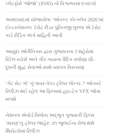
પ્લેટફોર્મ ‘જોજો’ (JOJO) નો વિશ્વભરમાં દબદબો
અમદાવાદમાં યોજાયેલા ‘ઓકલ્ટ કોન્ક્લેવ 2026’માં
ઈન્ટરનેશનલ ટેરોટ રીડર પુનિતજી લુલ્લા એ ટેરોટ
કાર્ડ રીડિંગ અંગે માહિતી આપી
આયુદા ઓર્ગેનિક્સ દ્વારા ગુજરાતના 5 શહેરોમાં
રિટેલ સ્ટોર્સ અને ગીર ગાયના વૈદિક વલોણા ઘી-
દૂધની શુદ્ધ સેવાઓ સાથે વ્યાપક વિસ્તરણ
‘ગેટ સેટ ગો’ નું પાવર-પેક્ડ ટ્રેલર લોન્ચ: 7 ઓગસ્ટે
રિલીઝ થઈ રહેલ આ ફિલ્મમાં હાઇ-ટેક VFX જોવા
મળશે
નેશનલ એવોર્ડ વિજેતા અદ્ભુત ગુજરાતી ફિલ્મ
‘મારણ’નું ટ્રેલર જાહેર: ૩૧ જુલાઈના રોજ થશે
થિયેટરોમાં રિલીઝ