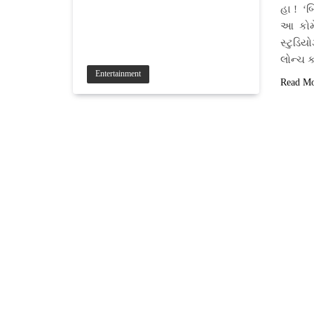
હા ! ‘
આ કોમે
સ્ટુડિય
લોન્ચ ક
Entertainment
Read M