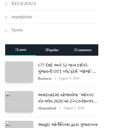
RELIGIOUS
smartphone
Sports
Latest
Popular
Comments
177 દેશો અને 52 લાખ દર્શકો:
ગુજરાતી OTT પ્લેટફોર્મ ‘જોજો’
(JOJO) નો વિશ્વભરમાં દબદબો
August 4, 2026
Business
અમદાવાદમાં યોજાયેલા ‘ઓકલ્ટ
કોન્ક્લેવ 2026’માં ઈન્ટરનેશનલ
ટેરોટ રીડર પુનિતજી લુલ્લા એ ટેરોટ
August 1, 2026
Ahmedabad
કાર્ડ રીડિંગ અંગે માહિતી આપી
આયુદા ઓર્ગેનિક્સ દ્વારા ગુજરાતના