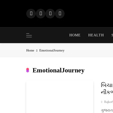
Skip
to
content
HOME
HEALTH
Home
EmotionalJourney
EmotionalJourney
બિચા
નીકળ
Rajkot
ગુજરાત 