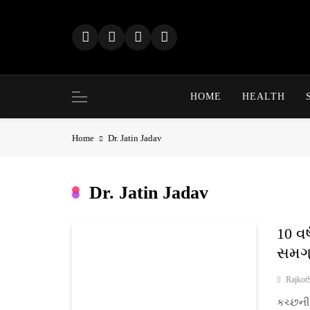
Skip
to
content
HOME
HEALTH
Home
Dr. Jatin Jadav
Dr. Jatin Jadav
10 વ
સમગ્ર
Rajkot
કચ્છની 