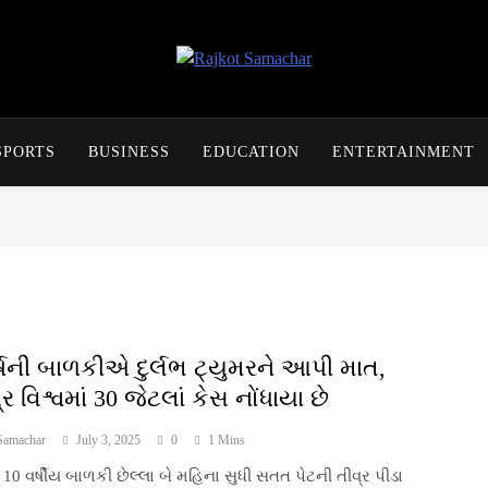
Rajkot Samachar
SPORTS
BUSINESS
EDUCATION
ENTERTAINMENT
ર્ષની બાળકીએ દુર્લભ ટ્યુમરને આપી માત,
 વિશ્વમાં 30 જેટલાં કેસ નોંધાયા છે
Samachar
July 3, 2025
0
1 Mins
10 વર્ષીય બાળકી છેલ્લા બે મહિના સુધી સતત પેટની તીવ્ર પીડા