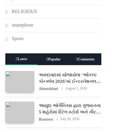
RELIGIOUS
smartphone
Sports
Latest
Popular
Comments
અમદાવાદમાં યોજાયેલા ‘ઓકલ્ટ
કોન્ક્લેવ 2026’માં ઈન્ટરનેશનલ
ટેરોટ રીડર પુનિતજી લુલ્લા એ ટેરોટ
August 1, 2026
Ahmedabad
કાર્ડ રીડિંગ અંગે માહિતી આપી
આયુદા ઓર્ગેનિક્સ દ્વારા ગુજરાતના
5 શહેરોમાં રિટેલ સ્ટોર્સ અને ગીર
ગાયના વૈદિક વલોણા ઘી-દૂધની શુદ્ધ
July 28, 2026
Business
સેવાઓ સાથે વ્યાપક વિસ્તરણ