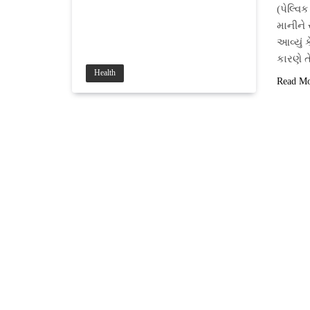
(પેલ્વિ
માનીને 
આવ્યું 
કારણે ત
Health
Read M