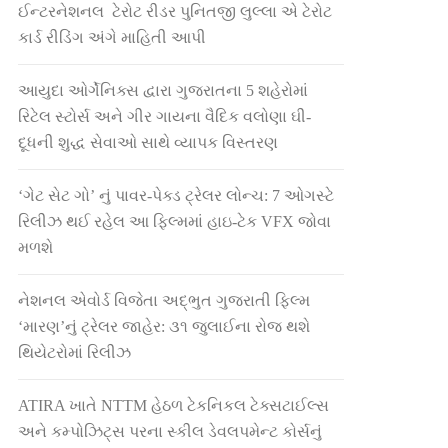
ઈન્ટરનેશનલ ટેરોટ રીડર પુનિતજી લુલ્લા એ ટેરોટ
કાર્ડ રીડિંગ અંગે માહિતી આપી
આયુદા ઓર્ગેનિક્સ દ્વારા ગુજરાતના 5 શહેરોમાં
રિટેલ સ્ટોર્સ અને ગીર ગાયના વૈદિક વલોણા ઘી-
દૂધની શુદ્ધ સેવાઓ સાથે વ્યાપક વિસ્તરણ
‘ગેટ સેટ ગો’ નું પાવર-પેક્ડ ટ્રેલર લોન્ચ: 7 ઓગસ્ટે
રિલીઝ થઈ રહેલ આ ફિલ્મમાં હાઇ-ટેક VFX જોવા
મળશે
નેશનલ એવોર્ડ વિજેતા અદ્ભુત ગુજરાતી ફિલ્મ
‘મારણ’નું ટ્રેલર જાહેર: ૩૧ જુલાઈના રોજ થશે
થિયેટરોમાં રિલીઝ
ATIRA ખાતે NTTM હેઠળ ટેકનિકલ ટેક્સટાઈલ્સ
અને કમ્પોઝિટ્સ પરના સ્કીલ ડેવલપમેન્ટ કોર્સનું