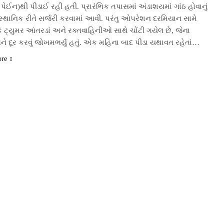
ક પેઈન)થી પીડાઈ રહી હતી. પ્રારંભિક તપાસમાં અંડાશયમાં ગાંઠ હોવાનું
સ્થાનિક રીતે સર્જરી કરવામાં આવી. પરંતુ ઓપરેશન દરમિયાન સામે
કે ટ્યુમર આંતરડાં અને રક્તવાહિનીઓ સાથે ચોંટી ગયેલ છે, જેના
ેને દૂર કરવું જોખમભર્યું હતું. એક મહિના બાદ પીડા યથાવત રહેતાં…
ore