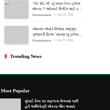
‘ગેટ સેટ ગો’ નું પાવર-પેક્ડ ટ્રેલર
લોન્ચ: 7 ઓગસ્ટે રિલીઝ થઈ રહેલ
આ ફિલ્મમાં હાઇ-ટેક VFX જોવા
July 28, 2026
Entertainment
મળશે
નેશનલ એવોર્ડ વિજેતા અદ્ભુત
ગુજરાતી ફિલ્મ ‘મારણ’નું ટ્રેલર
જાહેર: ૩૧ જુલાઈના રોજ થશે
July 25, 2026
Entertainment
થિયેટરોમાં રિલીઝ
Trending News
Most Popular
મુંબઈ રેમ્પ પર સફળતા મેળવ્યા પછી
હવે અભિનેત્રી એકતા જૈન અમદાવાદ