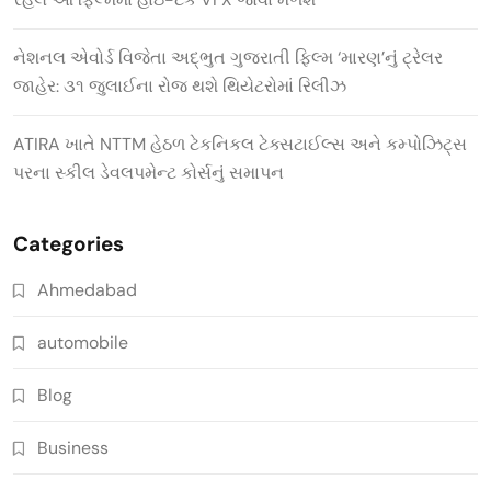
નેશનલ એવોર્ડ વિજેતા અદ્ભુત ગુજરાતી ફિલ્મ ‘મારણ’નું ટ્રેલર
જાહેર: ૩૧ જુલાઈના રોજ થશે થિયેટરોમાં રિલીઝ
ATIRA ખાતે NTTM હેઠળ ટેકનિકલ ટેક્સટાઈલ્સ અને કમ્પોઝિટ્સ
પરના સ્કીલ ડેવલપમેન્ટ કોર્સનું સમાપન
Categories
Ahmedabad
automobile
Blog
Business