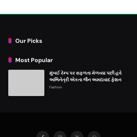
Our Picks
Most Popular
મુંબઈ રેમ્પ પર સફળતા મેળવ્યા પછી હવે
અભિનેત્રી એકતા જૈન અમદાવાદ ફેશન
વીકમાં પોતાની પ્રતિભા પ્રદર્શિત કરશે
Fashion