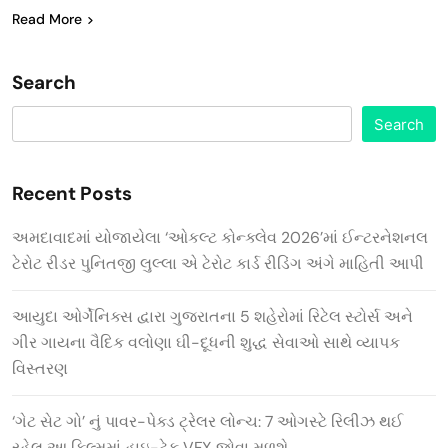
Read More
Search
Search
Recent Posts
અમદાવાદમાં યોજાયેલા ‘ઓકલ્ટ કોન્ક્લેવ 2026’માં ઈન્ટરનેશનલ
ટેરોટ રીડર પુનિતજી લુલ્લા એ ટેરોટ કાર્ડ રીડિંગ અંગે માહિતી આપી
આયુદા ઓર્ગેનિક્સ દ્વારા ગુજરાતના 5 શહેરોમાં રિટેલ સ્ટોર્સ અને
ગીર ગાયના વૈદિક વલોણા ઘી-દૂધની શુદ્ધ સેવાઓ સાથે વ્યાપક
વિસ્તરણ
‘ગેટ સેટ ગો’ નું પાવર-પેક્ડ ટ્રેલર લોન્ચ: 7 ઓગસ્ટે રિલીઝ થઈ
રહેલ આ ફિલ્મમાં હાઇ-ટેક VFX જોવા મળશે