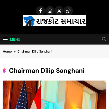
Skip
to
content
Rajkot Samachar
MENU
Home
Chairman Dilip Sanghani
Chairman Dilip Sanghani