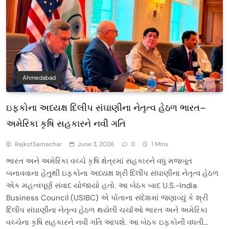
Ahmedabad
ઇફકોના અધ્યક્ષ દિલીપ સંઘાણીના નેતૃત્વ હેઠળ ભારત–
અમેરિકા કૃષિ સહકારને નવી ગતિ
RajkotSamachar
June 3, 2026
0
1 Mins
ભારત અને અમેરિકા વચ્ચે કૃષિ ક્ષેત્રમાં સહકારને વધુ મજબૂત
બનાવવાના હેતુથી ઇફકોના અધ્યક્ષ શ્રી દિલીપ સંઘાણીના નેતૃત્વ હેઠળ
એક મહત્વપૂર્ણ સંવાદ યોજાયો હતો. આ બેઠક બાદ U.S.-India
Business Council (USIBC) એ પોતાના સંદેશમાં જણાવ્યું કે શ્રી
દિલીપ સંઘાણીના નેતૃત્વ હેઠળ થયેલી ચર્ચાઓ ભારત અને અમેરિકા
વચ્ચેના કૃષિ સહકારને નવી ગતિ આપશે. આ બેઠક ઇફકોની વધતી…