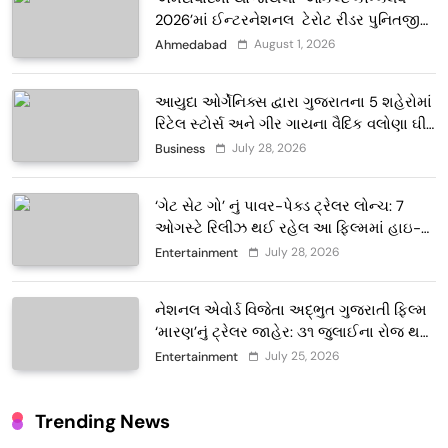
2026’માં ઈન્ટરનેશનલ ટેરોટ રીડર પુનિતજી
લુલ્લા એ ટેરોટ કાર્ડ રીડિંગ અંગે માહિતી આપી
August 1, 2026
Ahmedabad
આયુદા ઓર્ગેનિક્સ દ્વારા ગુજરાતના 5 શહેરોમાં
રિટેલ સ્ટોર્સ અને ગીર ગાયના વૈદિક વલોણા ઘી-
દૂધની શુદ્ધ સેવાઓ સાથે વ્યાપક વિસ્તરણ
July 28, 2026
Business
‘ગેટ સેટ ગો’ નું પાવર-પેક્ડ ટ્રેલર લોન્ચ: 7
ઓગસ્ટે રિલીઝ થઈ રહેલ આ ફિલ્મમાં હાઇ-
ટેક VFX જોવા મળશે
July 28, 2026
Entertainment
નેશનલ એવોર્ડ વિજેતા અદ્ભુત ગુજરાતી ફિલ્મ
‘મારણ’નું ટ્રેલર જાહેર: ૩૧ જુલાઈના રોજ થશે
થિયેટરોમાં રિલીઝ
July 25, 2026
Entertainment
Trending News