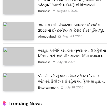
પ્લેટફોર્મ ‘જોજો’ (JOJO) નો વિશ્વભરમાં
દબદબો
August 4, 2026
Business
અમદાવાદમાં યોજાયેલા ‘ઓકલ્ટ કોન્ક્લેવ
2026’માં ઈન્ટરનેશનલ ટેરોટ રીડર પુનિતજી
લુલ્લા એ ટેરોટ કાર્ડ રીડિંગ અંગે માહિતી આપી
August 1, 2026
Ahmedabad
આયુદા ઓર્ગેનિક્સ દ્વારા ગુજરાતના 5 શહેરોમાં
રિટેલ સ્ટોર્સ અને ગીર ગાયના વૈદિક વલોણા ઘી-
દૂધની શુદ્ધ સેવાઓ સાથે વ્યાપક વિસ્તરણ
July 28, 2026
Business
‘ગેટ સેટ ગો’ નું પાવર-પેક્ડ ટ્રેલર લોન્ચ: 7
ઓગસ્ટે રિલીઝ થઈ રહેલ આ ફિલ્મમાં હાઇ-
ટેક VFX જોવા મળશે
July 28, 2026
Entertainment
Trending News