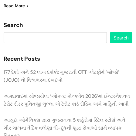
Read More
Search
Search
Recent Posts
177 દેશો અને 52 લાખ દર્શકો: ગુજરાતી OTT પ્લેટફોર્મ ‘જોજો’
(JOJO) નો વિશ્વભરમાં દબદબો
અમદાવાદમાં યોજાયેલા ‘ઓકલ્ટ કોન્ક્લેવ 2026’માં ઈન્ટરનેશનલ
ટેરોટ રીડર પુનિતજી લુલ્લા એ ટેરોટ કાર્ડ રીડિંગ અંગે માહિતી આપી
આયુદા ઓર્ગેનિક્સ દ્વારા ગુજરાતના 5 શહેરોમાં રિટેલ સ્ટોર્સ અને
ગીર ગાયના વૈદિક વલોણા ઘી-દૂધની શુદ્ધ સેવાઓ સાથે વ્યાપક
વિસ્તરણ