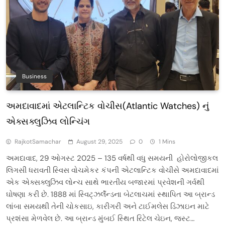
Business
અમદાવાદમાં એટલાન્ટિક વોચીસ(Atlantic Watches) નું
એક્સક્લુઝિવ લોન્ચિંગ
RajkotSamachar
August 29, 2025
0
1 Mins
અમદાવાદ, 29 ઓગસ્ટ 2025 – 135 વર્ષથી વધુ સમયની હોરોલોજીકલ
લિગસી ધરાવતી સ્વિસ વોચમેકર કંપની એટલાન્ટિક વોચીસે અમદાવાદમાં
એક એક્સક્લુઝિવ લોન્ચ સાથે ભારતીય બજારમાં પ્રવેશની ગર્વથી
ઘોષણા કરી છે. 1888 માં સ્વિટ્ઝર્લૅન્ડના બેટલાચમાં સ્થાપિત આ બ્રાન્ડ
લાંબા સમયથી તેની ચોકસાઇ, કારીગરી અને ટાઈમલેસ ડિઝાઇન માટે
પ્રશંસા મેળવેલ છે. આ બ્રાન્ડ મુંબઈ સ્થિત રિટેલ ચેઇન, જસ્ટ…