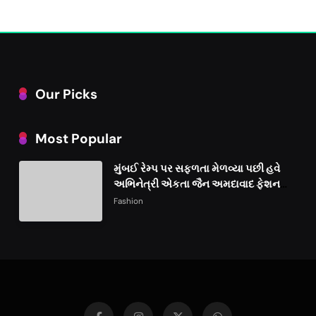
Our Picks
Most Popular
મુંબઈ રેમ્પ પર સફળતા મેળવ્યા પછી હવે
અભિનેત્રી એકતા જૈન અમદાવાદ ફેશન
વીકમાં પોતાની પ્રતિભા પ્રદર્શિત કરશે
Fashion