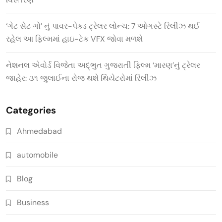
‘ગેટ સેટ ગો’ નું પાવર-પેક્ડ ટ્રેલર લોન્ચ: 7 ઓગસ્ટે રિલીઝ થઈ
રહેલ આ ફિલ્મમાં હાઇ-ટેક VFX જોવા મળશે
નેશનલ એવોર્ડ વિજેતા અદ્ભુત ગુજરાતી ફિલ્મ ‘મારણ’નું ટ્રેલર
જાહેર: ૩૧ જુલાઈના રોજ થશે થિયેટરોમાં રિલીઝ
Categories
Ahmedabad
automobile
Blog
Business