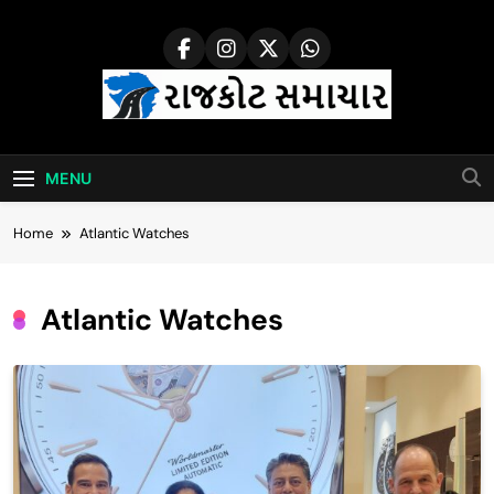
Skip
to
content
Rajkot Samachar
MENU
Home
Atlantic Watches
Atlantic Watches