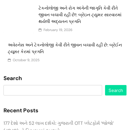
ટેકનોલોજી અને રોગ અંગેની જાગૃતિ કેવી રીતે
જીવન બચાવી રહી છે!: બ્રેઇન ટ્યુમર સારવારમાં
થયેલી અદ્યતન પ્રગતિ
February 19, 2026
અવેરનેસ અને ટેકનોલોજી કેવી રીતે જીવન બચાવી રહી છે: બ્રેઈન
ટ્યૂમર કેરમાં પ્રગતિ
October 9, 2025
Search
Search
Recent Posts
177 દેશો અને 52 લાખ દર્શકો: ગુજરાતી OTT પ્લેટફોર્મ ‘જોજો’