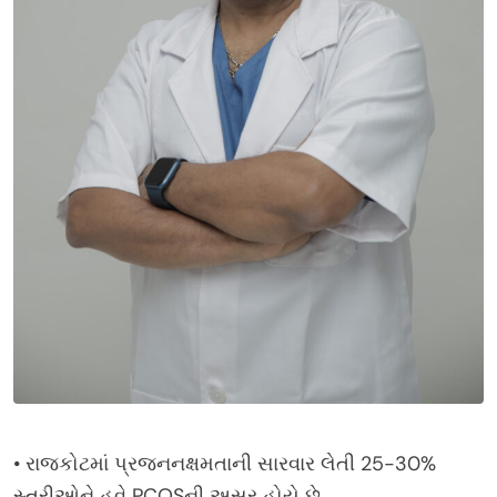
• રાજકોટમાં પ્રજનનક્ષમતાની સારવાર લેતી 25-30%
સ્ત્રીઓને હવે PCOSની અસર હોયે છે