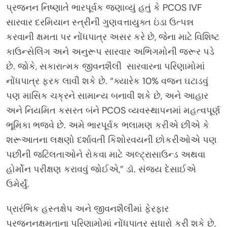
પ્રજનન નિષ્ણાતે ભારપૂર્વક જણાવ્યું હતું કે PCOS IVF
સારવાર દરમિયાન સ્ત્રીની ગુણવત્તાયુક્ત ઇંડા ઉત્પન્ન
કરવાની ક્ષમતા પર નોંધપાત્ર અસર કરે છે, જેના માટે વિશિષ્ટ
કાઉન્સેલિંગ અને અનુરૂપ સારવાર અભિગમોની જરૂર પડે
છે. જોકે, સકારાત્મક જીવનશૈલી સારવારના પરિણામોમાં
નોંધપાત્ર ફરક લાવી શકે છે. “ક્યારેક 10% વજન ઘટાડવું
પણ માસિક ચક્રને સામાન્ય બનાવી શકે છે, અને આહાર
અને નિયમિત કસરત બંને PCOS વ્યવસ્થાપનમાં મહત્વપૂર્ણ
ભૂમિકા ભજવે છે. અમે ભારપૂર્વક ભલામણ કરીએ છીએ કે
શરૂઆતના લક્ષણો દર્શાવતી કિશોરવયની છોકરીઓએ પણ
પછીની જટિલતાઓને રોકવા માટે અલ્ટ્રાસાઉન્ડ અથવા
હોર્મોન પરીક્ષણ કરાવવું જોઈએ,” ડૉ. સંજય દેસાઈએ
ઉમેર્યું.
પ્રારંભિક હસ્તક્ષેપ અને જીવનશૈલીમાં ફેરફાર
પ્રજનનક્ષમતાના પરિણામોમાં નોંધપાત્ર સુધારો કરી શકે છે,