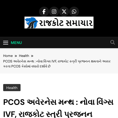
Skip
to
content
Rajkot Samachar
MENU
Home
Health
PCOS અવેરનેસ મન્થ : નોવા વિંગ્સ IVF, રાજકોટ સ્ત્રી પ્રજનન ક્ષમતાને અસર
કરતા PCOS કેસોમાં વધારો દર્શાવે છે
Health
PCOS અવેરનેસ મન્થ : નોવા વિંગ્સ
IVF, રાજકોટ સ્ત્રી પ્રજનન