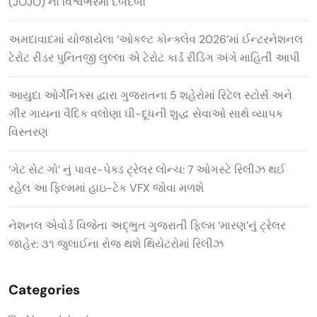
(JOJO) નો વિશ્વભરમાં દબદબો
અમદાવાદમાં યોજાયેલા ‘ઓકલ્ટ કોન્ક્લેવ 2026’માં ઈન્ટરનેશનલ
ટેરોટ રીડર પુનિતજી લુલ્લા એ ટેરોટ કાર્ડ રીડિંગ અંગે માહિતી આપી
આયુદા ઓર્ગેનિક્સ દ્વારા ગુજરાતના 5 શહેરોમાં રિટેલ સ્ટોર્સ અને
ગીર ગાયના વૈદિક વલોણા ઘી-દૂધની શુદ્ધ સેવાઓ સાથે વ્યાપક
વિસ્તરણ
‘ગેટ સેટ ગો’ નું પાવર-પેક્ડ ટ્રેલર લોન્ચ: 7 ઓગસ્ટે રિલીઝ થઈ
રહેલ આ ફિલ્મમાં હાઇ-ટેક VFX જોવા મળશે
નેશનલ એવોર્ડ વિજેતા અદ્ભુત ગુજરાતી ફિલ્મ ‘મારણ’નું ટ્રેલર
જાહેર: ૩૧ જુલાઈના રોજ થશે થિયેટરોમાં રિલીઝ
Categories