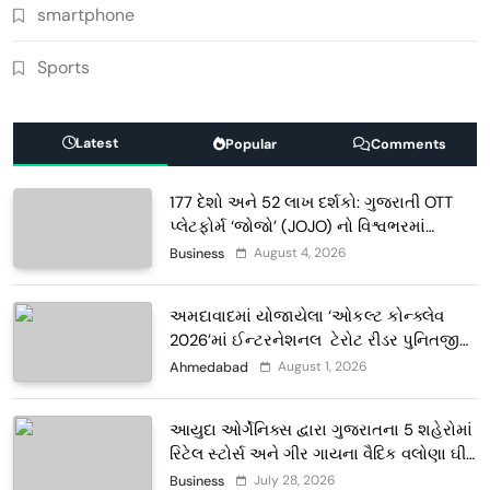
smartphone
Sports
Latest
Popular
Comments
177 દેશો અને 52 લાખ દર્શકો: ગુજરાતી OTT
પ્લેટફોર્મ ‘જોજો’ (JOJO) નો વિશ્વભરમાં
દબદબો
August 4, 2026
Business
અમદાવાદમાં યોજાયેલા ‘ઓકલ્ટ કોન્ક્લેવ
2026’માં ઈન્ટરનેશનલ ટેરોટ રીડર પુનિતજી
લુલ્લા એ ટેરોટ કાર્ડ રીડિંગ અંગે માહિતી આપી
August 1, 2026
Ahmedabad
આયુદા ઓર્ગેનિક્સ દ્વારા ગુજરાતના 5 શહેરોમાં
રિટેલ સ્ટોર્સ અને ગીર ગાયના વૈદિક વલોણા ઘી-
દૂધની શુદ્ધ સેવાઓ સાથે વ્યાપક વિસ્તરણ
July 28, 2026
Business