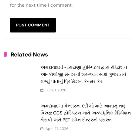
for the next time I comment.
Related News
અમદાવાદમાં નારાયણા હોસ્પિટલ દ્વારા રેડિયેશન
ઓન્કોલોજી સેન્ટરની શરૂઆત સાથે ગુજરાતને
મળ્યું પોતાનું પ્રિસિઝન કેન્સર કેર
June 1, 2026
અમદાવાદમાં કેન્સરના દર્દીઓ માટે આશાનું નવું
કિરણ: GCS હોસ્પિટલ ખાતે અત્યાધુનિક રેડિયેશન
થેરાપી અને PET સ્કેન સેન્ટરનો પ્રારંભ
April 27, 2026