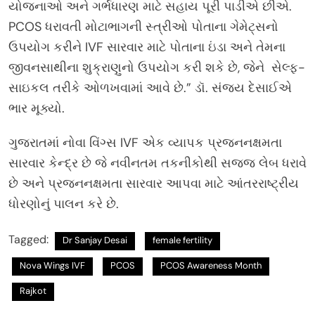
યોજનાઓ અને ગર્ભધારણ માટે સહાય પૂરી પાડીએ છીએ.
PCOS ધરાવતી મોટાભાગની સ્ત્રીઓ પોતાના ગેમેટ્સનો
ઉપયોગ કરીને IVF સારવાર માટે પોતાના ઇંડા અને તેમના
જીવનસાથીના શુક્રાણુનો ઉપયોગ કરી શકે છે, જેને સેલ્ફ-
સાઇકલ તરીકે ઓળખવામાં આવે છે.” ડૉ. સંજય દેસાઈએ
ભાર મૂક્યો.
ગુજરાતમાં નોવા વિંગ્સ IVF એક વ્યાપક પ્રજનનક્ષમતા
સારવાર કેન્દ્ર છે જે નવીનતમ તકનીકોથી સજ્જ લેબ ધરાવે
છે અને પ્રજનનક્ષમતા સારવાર આપવા માટે આંતરરાષ્ટ્રીય
ધોરણોનું પાલન કરે છે.
Tagged:
Dr Sanjay Desai
female fertility
Nova Wings IVF
PCOS
PCOS Awareness Month
Rajkot