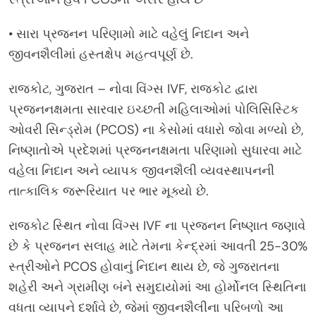
• સારા પ્રજનન પરિણામો માટે વહેલું નિદાન અને
જીવનશૈલીમાં હસ્તક્ષેપ મહત્વપૂર્ણ છે.
રાજકોટ, ગુજરાત – નોવા વિંગ્સ IVF, રાજકોટ દ્વારા
પ્રજનનક્ષમતા સારવાર ઇચ્છતી મહિલાઓમાં પોલિસિસ્ટિક
ઓવરી સિન્ડ્રોમ (PCOS) ના કેસોમાં વધારો જોવા મળ્યો છે,
નિષ્ણાતોએ પ્રદેશમાં પ્રજનનક્ષમતા પરિણામો સુધારવા માટે
વહેલા નિદાન અને વ્યાપક જીવનશૈલી વ્યવસ્થાપનની
તાત્કાલિક જરૂરિયાત પર ભાર મૂક્યો છે.
રાજકોટ સ્થિત નોવા વિંગ્સ IVF ના પ્રજનન નિષ્ણાત જણાવે
છે કે પ્રજનન સલાહ માટે તેમના કેન્દ્રમાં આવતી 25-30%
સ્ત્રીઓને PCOS હોવાનું નિદાન થાય છે, જે ગુજરાતના
શહેરી અને ગ્રામીણ બંને સમુદાયોમાં આ હોર્મોનલ સ્થિતિના
વધતા વ્યાપને દર્શાવે છે, જેમાં જીવનશૈલીના પરિબળો આ