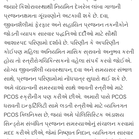
જ્યારે કિશોરાવસ્થાથી નિયમિત દેખરેખ લાંબા ગાળાની
પ્રજનનક્ષમતા ગૂંચવણોને અટકાવી શકે છે. દવા,
જીવનશૈલીમાં ફેરફાર અને સહાયિત પ્રજનન તકનીકોને
જોડતી વ્યાપક સારવાર પદ્ધતિઓ દર્દીઓ માટે સૌથી
આશાસ્પદ પરિણામો દર્શાવે છે. પરિણીત કે અપરિણીત
કોઈપણ મહિલા અનિયમિત માસિક સ્રાવનો અનુભવ કરતી
હોય તો સ્ત્રીરોગચિકિત્સકનો વહેલા સંપર્ક કરવો જોઈએ.
યોગ્ય જીવનશૈલી વ્યવસ્થાપન, દવા અને સમયસર સંભાળ
સાથે, પ્રજનન પરિણામોમાં નોંધપાત્ર સુધારો થઈ શકે છે.
અમે વંધ્યત્વની સમસ્યાઓ સાથે આવતી સ્ત્રીઓ માટે
PCOS સ્ક્રીનીંગ પણ કરીએ છીએ. અમારી પાસે PCOS
ધરાવતી ઇન્ફર્ટિલિટી સામે લડતી સ્ત્રીઓ માટે વ્યક્તિગત
PCOS ક્લિનિક્સ છે, જ્યાં અમે પોલિસિસ્ટિક અંડાશય
સિન્ડ્રોમ સંબંધિત પ્રજનન સમસ્યાઓનું સંચાલન કરવામાં
મદદ કરીએ છીએ, જેમાં નિષ્ણાત નિદાન, વ્યક્તિગત સારવાર