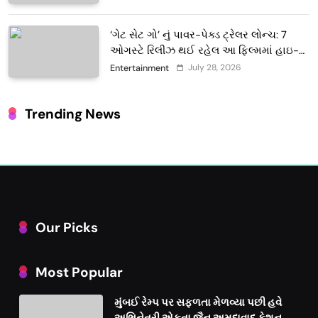
‘ગેટ સેટ ગો’ નું પાવર-પેક્ડ ટ્રેલર લોન્ચ: 7
ઓગસ્ટે રિલીઝ થઈ રહેલ આ ફિલ્મમાં હાઇ-
ટેક VFX જોવા મળશે
July 28, 2026
Entertainment
Trending News
Our Picks
Most Popular
મુંબઈ રેમ્પ પર સફળતા મેળવ્યા પછી હવે
અભિનેત્રી એકતા જૈન અમદાવાદ ફેશન