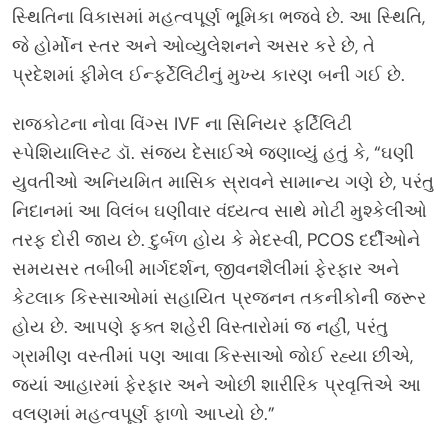
સ્થિતિના વિકાસમાં મહત્વપૂર્ણ ભૂમિકા ભજવે છે. આ સ્થિતિ,
જે હોર્મોન સ્તર અને ઓવ્યુલેશનને અસર કરે છે, તે
પ્રદેશમાં ફીમેલ ઈન્ફર્ટેલિટીનું મુખ્ય કારણ બની ગઈ છે.
રાજકોટના નોવા વિંગ્સ IVF ના સિનિયર ફર્ટિલિટી
સ્પેશિયાલિસ્ટ ડૉ. સંજય દેસાઈએ જણાવ્યું હતું કે, “ઘણી
યુવતીઓ અનિયમિત માસિક સ્રાવને સામાન્ય ગણે છે, પરંતુ
નિદાનમાં આ વિલંબ ઘણીવાર વંધ્યત્વ સાથે મોટી મુશ્કેલીઓ
તરફ દોરી જાય છે. દુર્બળ હોય કે મેદસ્વી, PCOS દર્દીઓને
સમયસર તબીબી માર્ગદર્શન, જીવનશૈલીમાં ફેરફાર અને
કેટલાક કિસ્સાઓમાં સહાયિત પ્રજનન તકનીકોની જરૂર
હોય છે. આપણે ફક્ત શહેરી વિસ્તારોમાં જ નહીં, પરંતુ
ગ્રામીણ વસ્તીમાં પણ આવા કિસ્સાઓ જોઈ રહ્યા છીએ,
જ્યાં આહારમાં ફેરફાર અને ઓછી શારીરિક પ્રવૃત્તિએ આ
વલણમાં મહત્વપૂર્ણ ફાળો આપ્યો છે.”