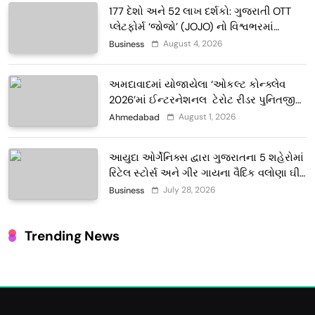
177 દેશો અને 52 લાખ દર્શકો: ગુજરાતી OTT
પ્લેટફોર્મ ‘જોજો’ (JOJO) નો વિશ્વભરમાં
દબદબો
August 4, 2026
Business
અમદાવાદમાં યોજાયેલા ‘ઓકલ્ટ કોન્ક્લેવ
2026’માં ઈન્ટરનેશનલ ટેરોટ રીડર પુનિતજી
લુલ્લા એ ટેરોટ કાર્ડ રીડિંગ અંગે માહિતી આપી
August 1, 2026
Ahmedabad
આયુદા ઓર્ગેનિક્સ દ્વારા ગુજરાતના 5 શહેરોમાં
રિટેલ સ્ટોર્સ અને ગીર ગાયના વૈદિક વલોણા ઘી-
દૂધની શુદ્ધ સેવાઓ સાથે વ્યાપક વિસ્તરણ
July 28, 2026
Business
Trending News