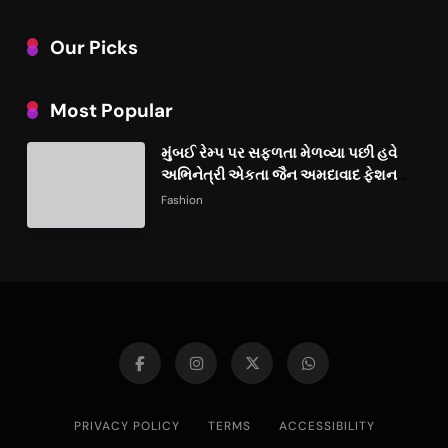
Our Picks
Most Popular
મુંબઈ રેમ્પ પર સફળતા મેળવ્યા પછી હવે
અભિનેત્રી એકતા જૈન અમદાવાદ ફેશન
વીકમાં પોતાની પ્રતિભા પ્રદર્શિત કરશે
Fashion
PRIVACY POLICY
TERMS
ACCESSIBILITY