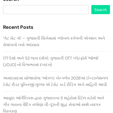
Search
Recent Posts
‘ગેટ સેટ ગો’ – ગુજરાતી સિનેમામાં ગ્લોબલ સ્કેલની એક્શન અને
રોમાંચનો નવો અધ્યાય
177 દેશો અને 52 લાખ દર્શકો: ગુજરાતી OTT પ્લેટફોર્મ ‘જોજો’
(JOJO) નો વિશ્વભરમાં દબદબો
અમદાવાદમાં યોજાયેલા ‘ઓકલ્ટ કોન્ક્લેવ 2026’માં ઈન્ટરનેશનલ
ટેરોટ રીડર પુનિતજી લુલ્લા એ ટેરોટ કાર્ડ રીડિંગ અંગે માહિતી આપી
આયુદા ઓર્ગેનિક્સ દ્વારા ગુજરાતના 5 શહેરોમાં રિટેલ સ્ટોર્સ અને
ગીર ગાયના વૈદિક વલોણા ઘી-દૂધની શુદ્ધ સેવાઓ સાથે વ્યાપક
વિસ્તરણ