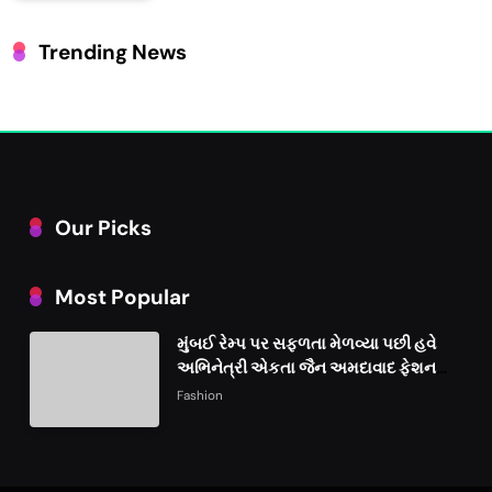
Trending News
Our Picks
Most Popular
મુંબઈ રેમ્પ પર સફળતા મેળવ્યા પછી હવે
અભિનેત્રી એકતા જૈન અમદાવાદ ફેશન
વીકમાં પોતાની પ્રતિભા પ્રદર્શિત કરશે
Fashion