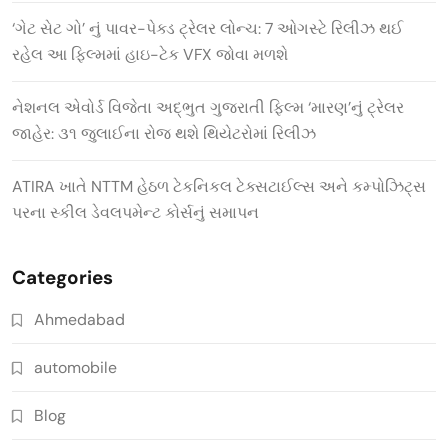
‘ગેટ સેટ ગો’ નું પાવર-પેક્ડ ટ્રેલર લોન્ચ: 7 ઓગસ્ટે રિલીઝ થઈ
રહેલ આ ફિલ્મમાં હાઇ-ટેક VFX જોવા મળશે
નેશનલ એવોર્ડ વિજેતા અદ્ભુત ગુજરાતી ફિલ્મ ‘મારણ’નું ટ્રેલર
જાહેર: ૩૧ જુલાઈના રોજ થશે થિયેટરોમાં રિલીઝ
ATIRA ખાતે NTTM હેઠળ ટેકનિકલ ટેક્સટાઈલ્સ અને કમ્પોઝિટ્સ
પરના સ્કીલ ડેવલપમેન્ટ કોર્સનું સમાપન
Categories
Ahmedabad
automobile
Blog