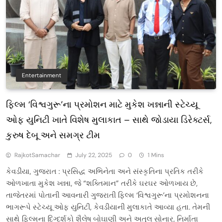
Entertainment
ફિલ્મ ‘વિશ્વગુરૂ’ના પ્રમોશન માટે મુકેશ ખન્નાની સ્ટેચ્યૂ
ઓફ યુનિટી ખાતે વિશેષ મુલાકાત – સાથે જોડાયા ડિરેક્ટર્સ,
કુરુષ દેબૂ અને સમગ્ર ટીમ
RajkotSamachar
July 22, 2025
0
1 Mins
કેવડીયા, ગુજરાત : પ્રસિદ્ધ અભિનેતા અને સંસ્કૃતિના પ્રતિક તરીકે
ઓળખાતા મુકેશ ખન્ના, જે “શક્તિમાન” તરીકે ઘરઘર ઓળખાય છે,
તાજેતરમાં પોતાની આવનારી ગુજરાતી ફિલ્મ ‘વિશ્વગુરૂ’ના પ્રમોશનના
ભાગરૂપે સ્ટેચ્યૂ ઓફ યુનિટી, કેવડીયાની મુલાકાતે આવ્યા હતા. તેમની
સાથે ફિલ્મના દિગ્દર્શકો શૈલેષ બોઘાણી અને અતુલ સોનાર, નિર્માતા