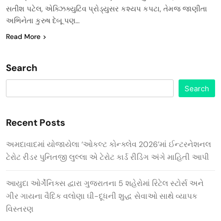
સતીશ પટેલ, એક્ઝિક્યુટિવ પ્રોડ્યુસર કશ્યપ કપટા, તેમજ જાણીતા
અભિનેતા કુરુષ દેબૂ પણ…
Read More
Search
Search
Recent Posts
અમદાવાદમાં યોજાયેલા ‘ઓકલ્ટ કોન્ક્લેવ 2026’માં ઈન્ટરનેશનલ
ટેરોટ રીડર પુનિતજી લુલ્લા એ ટેરોટ કાર્ડ રીડિંગ અંગે માહિતી આપી
આયુદા ઓર્ગેનિક્સ દ્વારા ગુજરાતના 5 શહેરોમાં રિટેલ સ્ટોર્સ અને
ગીર ગાયના વૈદિક વલોણા ઘી-દૂધની શુદ્ધ સેવાઓ સાથે વ્યાપક
વિસ્તરણ