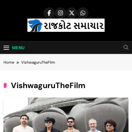
Skip
to
content
Rajkot Samachar
MENU
Home
VishwaguruTheFilm
VishwaguruTheFilm