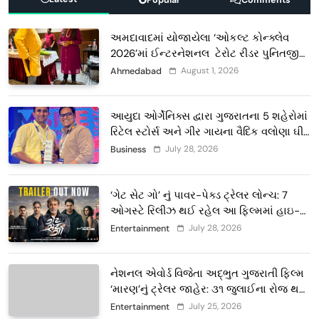
અમદાવાદમાં યોજાયેલા ‘ઓકલ્ટ કોન્ક્લેવ
2026’માં ઈન્ટરનેશનલ ટેરોટ રીડર પુનિતજી
લુલ્લા એ ટેરોટ કાર્ડ રીડિંગ અંગે માહિતી આપી
August 1, 2026
Ahmedabad
આયુદા ઓર્ગેનિક્સ દ્વારા ગુજરાતના 5 શહેરોમાં
રિટેલ સ્ટોર્સ અને ગીર ગાયના વૈદિક વલોણા ઘી-
દૂધની શુદ્ધ સેવાઓ સાથે વ્યાપક વિસ્તરણ
July 28, 2026
Business
‘ગેટ સેટ ગો’ નું પાવર-પેક્ડ ટ્રેલર લોન્ચ: 7
ઓગસ્ટે રિલીઝ થઈ રહેલ આ ફિલ્મમાં હાઇ-
ટેક VFX જોવા મળશે
July 28, 2026
Entertainment
નેશનલ એવોર્ડ વિજેતા અદ્ભુત ગુજરાતી ફિલ્મ
‘મારણ’નું ટ્રેલર જાહેર: ૩૧ જુલાઈના રોજ થશે
થિયેટરોમાં રિલીઝ
July 25, 2026
Entertainment