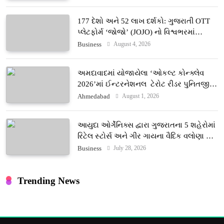
177 દેશો અને 52 લાખ દર્શકો: ગુજરાતી OTT
પ્લેટફોર્મ ‘જોજો’ (JOJO) નો વિશ્વભરમાં
દબદબો
August 4, 2026
Business
અમદાવાદમાં યોજાયેલા ‘ઓકલ્ટ કોન્ક્લેવ
2026’માં ઈન્ટરનેશનલ ટેરોટ રીડર પુનિતજી
લુલ્લા એ ટેરોટ કાર્ડ રીડિંગ અંગે માહિતી આપી
August 1, 2026
Ahmedabad
આયુદા ઓર્ગેનિક્સ દ્વારા ગુજરાતના 5 શહેરોમાં
રિટેલ સ્ટોર્સ અને ગીર ગાયના વૈદિક વલોણા ઘી-
દૂધની શુદ્ધ સેવાઓ સાથે વ્યાપક વિસ્તરણ
July 28, 2026
Business
Trending News