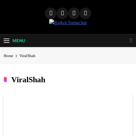
Skip
to
content
Rajkot
Samachar
MENU
Home
ViralShah
ViralShah