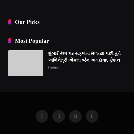
Our Picks
Most Popular
મુંબઈ રેમ્પ પર સફળતા મેળવ્યા પછી હવે
અભિનેત્રી એકતા જૈન અમદાવાદ ફેશન
વીકમાં પોતાની પ્રતિભા પ્રદર્શિત કરશે
Fashion