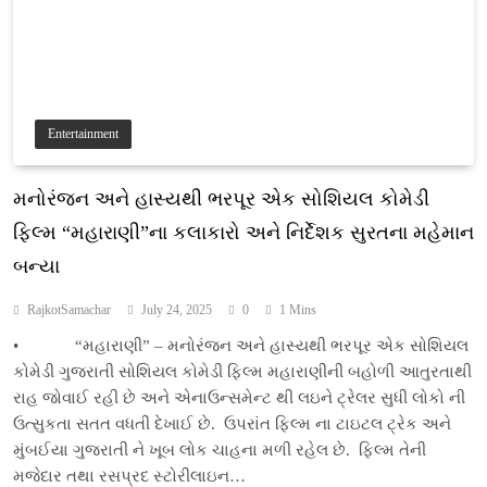
Entertainment
મનોરંજન અને હાસ્યથી ભરપૂર એક સોશિયલ કોમેડી
ફિલ્મ “મહારાણી”ના કલાકારો અને નિર્દેશક સુરતના મહેમાન
બન્યા
RajkotSamachar
July 24, 2025
0
1 Mins
• “મહારાણી” – મનોરંજન અને હાસ્યથી ભરપૂર એક સોશિયલ
કોમેડી ગુજરાતી સોશિયલ કોમેડી ફિલ્મ મહારાણીની બહોળી આતુરતાથી
રાહ જોવાઈ રહી છે અને એનાઉન્સમેન્ટ થી લઇને ટ્રેલર સુધી લોકો ની
ઉત્સુકતા સતત વધતી દેખાઈ છે. ઉપરાંત ફિલ્મ ના ટાઇટલ ટ્રેક અને
મુંબઈયા ગુજરાતી ને ખૂબ લોક ચાહના મળી રહેલ છે. ફિલ્મ તેની
મજેદાર તથા રસપ્રદ સ્ટોરીલાઇન…