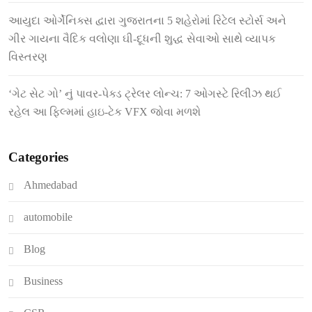
આયુદા ઓર્ગેનિક્સ દ્વારા ગુજરાતના 5 શહેરોમાં રિટેલ સ્ટોર્સ અને
ગીર ગાયના વૈદિક વલોણા ઘી-દૂધની શુદ્ધ સેવાઓ સાથે વ્યાપક
વિસ્તરણ
‘ગેટ સેટ ગો’ નું પાવર-પેક્ડ ટ્રેલર લોન્ચ: 7 ઓગસ્ટે રિલીઝ થઈ
રહેલ આ ફિલ્મમાં હાઇ-ટેક VFX જોવા મળશે
Categories
Ahmedabad
automobile
Blog
Business