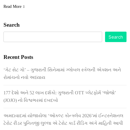
Read More
Search
Search
Recent Posts
‘ગેટ સેટ ગો’ – ગુજરાતી સિનેમામાં ગ્લોબલ સ્કેલની એક્શન અને
રોમાંચનો નવો અધ્યાય
177 દેશો અને 52 લાખ દર્શકો: ગુજરાતી OTT પ્લેટફોર્મ ‘જોજો’
(JOJO) નો વિશ્વભરમાં દબદબો
અમદાવાદમાં યોજાયેલા ‘ઓકલ્ટ કોન્ક્લેવ 2026’માં ઈન્ટરનેશનલ
ટેરોટ રીડર પુનિતજી લુલ્લા એ ટેરોટ કાર્ડ રીડિંગ અંગે માહિતી આપી