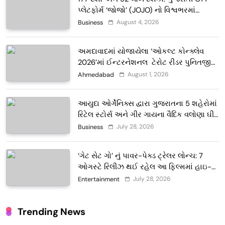
પ્લેટફોર્મ ‘જોજો’ (JOJO) નો વિશ્વભરમાં
દબદબો
August 4, 2026
Business
અમદાવાદમાં યોજાયેલા ‘ઓકલ્ટ કોન્ક્લેવ
2026’માં ઈન્ટરનેશનલ ટેરોટ રીડર પુનિતજી
લુલ્લા એ ટેરોટ કાર્ડ રીડિંગ અંગે માહિતી આપી
August 1, 2026
Ahmedabad
આયુદા ઓર્ગેનિક્સ દ્વારા ગુજરાતના 5 શહેરોમાં
રિટેલ સ્ટોર્સ અને ગીર ગાયના વૈદિક વલોણા ઘી-
દૂધની શુદ્ધ સેવાઓ સાથે વ્યાપક વિસ્તરણ
July 28, 2026
Business
‘ગેટ સેટ ગો’ નું પાવર-પેક્ડ ટ્રેલર લોન્ચ: 7
ઓગસ્ટે રિલીઝ થઈ રહેલ આ ફિલ્મમાં હાઇ-
ટેક VFX જોવા મળશે
July 28, 2026
Entertainment
Trending News