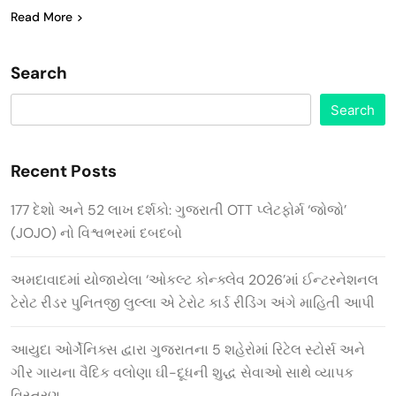
Read More
Search
Search
Recent Posts
177 દેશો અને 52 લાખ દર્શકો: ગુજરાતી OTT પ્લેટફોર્મ ‘જોજો’
(JOJO) નો વિશ્વભરમાં દબદબો
અમદાવાદમાં યોજાયેલા ‘ઓકલ્ટ કોન્ક્લેવ 2026’માં ઈન્ટરનેશનલ
ટેરોટ રીડર પુનિતજી લુલ્લા એ ટેરોટ કાર્ડ રીડિંગ અંગે માહિતી આપી
આયુદા ઓર્ગેનિક્સ દ્વારા ગુજરાતના 5 શહેરોમાં રિટેલ સ્ટોર્સ અને
ગીર ગાયના વૈદિક વલોણા ઘી-દૂધની શુદ્ધ સેવાઓ સાથે વ્યાપક
વિસ્તરણ