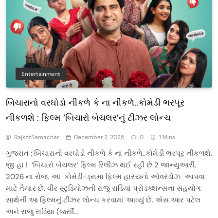
Entertainment
બિચારાનો વરઘોડો નીકળે કે ના નીકળે..કોમેડી ભરપૂર
નીકળશે : ફિલ્મ ‘બિચારો બેચલર’નું ટીઝર લોન્ચ
RajkotSamachar
December 2, 2025
0
1 Mins
ગુજરાત : બિચારાનો વરઘોડો નીકળે કે ના નીકળે..કોમેડી ભરપૂર નીકળશે.
જી હા ! ‘બિચારો બેચલર’ ફિલ્મ રિલીઝ થઈ રહી છે 2 જાન્યુઆરી,
2026 ના રોજ. આ કોમેડી-ડ્રામા ફિલ્મ હાસ્યનો ઓવરડોઝ આપવા
માટે તૈયાર છે. વીર સ્ટુડિયોઝની રાજુ રાડિયા પ્રોડક્શન્સના સહયોગ
સાથેની આ ફિલ્મનું ટીઝર લોન્ચ કરવામાં આવ્યું છે. એસ આર પટેલ
અને રાજુ રાડિયા (જર્સી…