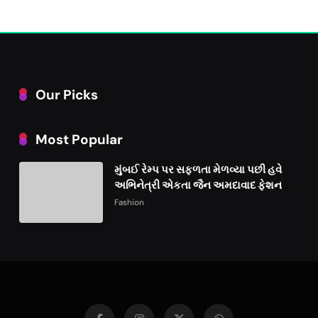
Our Picks
Most Popular
મુંબઈ રેમ્પ પર સફળતા મેળવ્યા પછી હવે
અભિનેત્રી એકતા જૈન અમદાવાદ ફેશન
વીકમાં પોતાની પ્રતિભા પ્રદર્શિત કરશે
Fashion