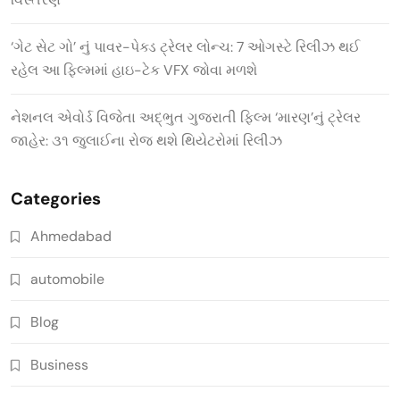
‘ગેટ સેટ ગો’ નું પાવર-પેક્ડ ટ્રેલર લોન્ચ: 7 ઓગસ્ટે રિલીઝ થઈ
રહેલ આ ફિલ્મમાં હાઇ-ટેક VFX જોવા મળશે
નેશનલ એવોર્ડ વિજેતા અદ્ભુત ગુજરાતી ફિલ્મ ‘મારણ’નું ટ્રેલર
જાહેર: ૩૧ જુલાઈના રોજ થશે થિયેટરોમાં રિલીઝ
Categories
Ahmedabad
automobile
Blog
Business