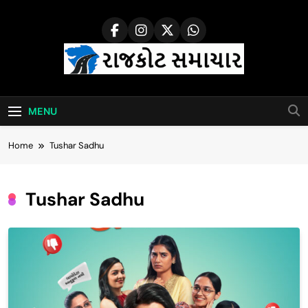
Skip
to
content
Rajkot Samachar
MENU
Home
Tushar Sadhu
Tushar Sadhu