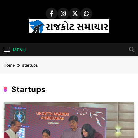
Skip
to
content
Rajkot Samachar
MENU
Home
startups
Startups