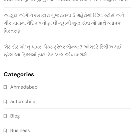
આયુદા ઓર્ગેનિક્સ દ્વારા ગુજરાતના 5 શહેરોમાં રિટેલ સ્ટોર્સ અને
ગીર ગાયના વૈદિક વલોણા ઘી-દૂધની શુદ્ધ સેવાઓ સાથે વ્યાપક
વિસ્તરણ
‘ગેટ સેટ ગો’ નું પાવર-પેક્ડ ટ્રેલર લોન્ચ: 7 ઓગસ્ટે રિલીઝ થઈ
રહેલ આ ફિલ્મમાં હાઇ-ટેક VFX જોવા મળશે
Categories
Ahmedabad
automobile
Blog
Business