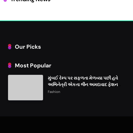
Our Picks
Most Popular
મુંબઈ રેમ્પ પર સફળતા મેળવ્યા પછી હવે
અભિનેત્રી એકતા જૈન અમદાવાદ ફેશન
વીકમાં પોતાની પ્રતિભા પ્રદર્શિત કરશે
Fashion