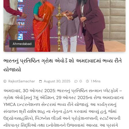
Ahmedabad
ભારતનું પ્રતિષ્ઠિત ગ્રોથ એવોર્ડ શો અમદાવાદમાં ભવ્ય રીતે
યોજાયો
RajkotSamachar
August 30, 2025
0
1 Mins
અમદાવાદ, 30 ઓગસ્ટ 2025: ભારતનું પ્રતિષ્ઠિત સન્માન પ્લેટફોર્મ –
ગ્રોથ એવોર્ડ્સનું 7મું એડિશન, 29 ઓગસ્ટ 2025ના રોજ અમદાવાદના
YMCA ઇન્ટરનેશનલ સેન્ટરમાં ભવ્ય રીતે યોજાયું. આ કાર્યક્રમનું
સંચાલન શ્રી યશેષ શાહ ના નેતૃત્વ હેઠળ કરવામાં આવ્યું હતું, જેમાં
ઉદ્યોગસાહસિકો, બિઝનેસ લીડર્સ અને પ્રોફેશનલ્સની, સ્ટાર્ટઅપની
નોંધપાત્ર સિદ્ધિઓ તથા ઇનોવેશનને ઉજવવામાં આવ્યા. આ પ્રસંગે