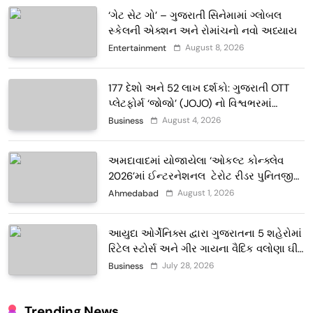
‘ગેટ સેટ ગો’ – ગુજરાતી સિનેમામાં ગ્લોબલ
સ્કેલની એક્શન અને રોમાંચનો નવો અધ્યાય
August 8, 2026
Entertainment
177 દેશો અને 52 લાખ દર્શકો: ગુજરાતી OTT
પ્લેટફોર્મ ‘જોજો’ (JOJO) નો વિશ્વભરમાં
દબદબો
August 4, 2026
Business
અમદાવાદમાં યોજાયેલા ‘ઓકલ્ટ કોન્ક્લેવ
2026’માં ઈન્ટરનેશનલ ટેરોટ રીડર પુનિતજી
લુલ્લા એ ટેરોટ કાર્ડ રીડિંગ અંગે માહિતી આપી
August 1, 2026
Ahmedabad
આયુદા ઓર્ગેનિક્સ દ્વારા ગુજરાતના 5 શહેરોમાં
રિટેલ સ્ટોર્સ અને ગીર ગાયના વૈદિક વલોણા ઘી-
દૂધની શુદ્ધ સેવાઓ સાથે વ્યાપક વિસ્તરણ
July 28, 2026
Business
Trending News