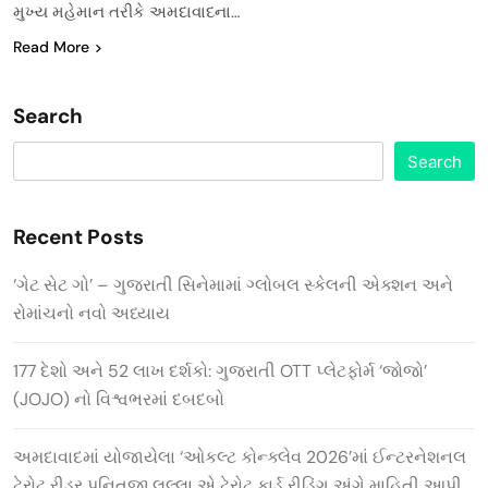
મુખ્ય મહેમાન તરીકે અમદાવાદના…
Read More
Search
Search
Recent Posts
‘ગેટ સેટ ગો’ – ગુજરાતી સિનેમામાં ગ્લોબલ સ્કેલની એક્શન અને
રોમાંચનો નવો અધ્યાય
177 દેશો અને 52 લાખ દર્શકો: ગુજરાતી OTT પ્લેટફોર્મ ‘જોજો’
(JOJO) નો વિશ્વભરમાં દબદબો
અમદાવાદમાં યોજાયેલા ‘ઓકલ્ટ કોન્ક્લેવ 2026’માં ઈન્ટરનેશનલ
ટેરોટ રીડર પુનિતજી લુલ્લા એ ટેરોટ કાર્ડ રીડિંગ અંગે માહિતી આપી