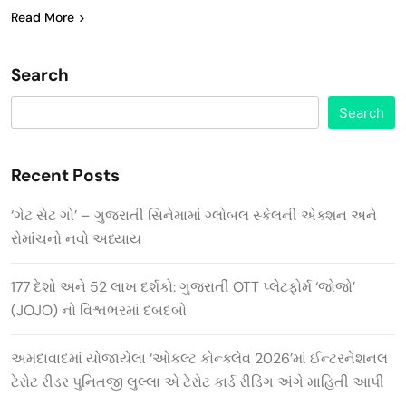
Read More
Search
Search
Recent Posts
‘ગેટ સેટ ગો’ – ગુજરાતી સિનેમામાં ગ્લોબલ સ્કેલની એક્શન અને
રોમાંચનો નવો અધ્યાય
177 દેશો અને 52 લાખ દર્શકો: ગુજરાતી OTT પ્લેટફોર્મ ‘જોજો’
(JOJO) નો વિશ્વભરમાં દબદબો
અમદાવાદમાં યોજાયેલા ‘ઓકલ્ટ કોન્ક્લેવ 2026’માં ઈન્ટરનેશનલ
ટેરોટ રીડર પુનિતજી લુલ્લા એ ટેરોટ કાર્ડ રીડિંગ અંગે માહિતી આપી