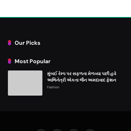
Our Picks
Most Popular
મુંબઈ રેમ્પ પર સફળતા મેળવ્યા પછી હવે
અભિનેત્રી એકતા જૈન અમદાવાદ ફેશન
વીકમાં પોતાની પ્રતિભા પ્રદર્શિત કરશે
Fashion