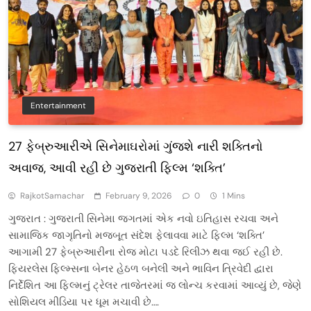
Entertainment
27 ફેબ્રુઆરીએ સિનેમાઘરોમાં ગુંજશે નારી શક્તિનો
અવાજ, આવી રહી છે ગુજરાતી ફિલ્મ ‘શક્તિ’
RajkotSamachar
February 9, 2026
0
1 Mins
ગુજરાત : ગુજરાતી સિનેમા જગતમાં એક નવો ઇતિહાસ રચવા અને
સામાજિક જાગૃતિનો મજબૂત સંદેશ ફેલાવવા માટે ફિલ્મ ‘શક્તિ’
આગામી 27 ફેબ્રુઆરીના રોજ મોટા પડદે રિલીઝ થવા જઈ રહી છે.
ફિયરલેસ ફિલ્મ્સના બેનર હેઠળ બનેલી અને ભાવિન ત્રિવેદી દ્વારા
નિર્દેશિત આ ફિલ્મનું ટ્રેલર તાજેતરમાં જ લોન્ચ કરવામાં આવ્યું છે, જેણે
સોશિયલ મીડિયા પર ધૂમ મચાવી છે….