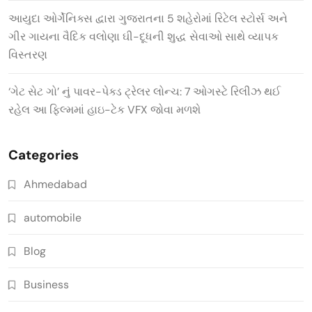
આયુદા ઓર્ગેનિક્સ દ્વારા ગુજરાતના 5 શહેરોમાં રિટેલ સ્ટોર્સ અને
ગીર ગાયના વૈદિક વલોણા ઘી-દૂધની શુદ્ધ સેવાઓ સાથે વ્યાપક
વિસ્તરણ
‘ગેટ સેટ ગો’ નું પાવર-પેક્ડ ટ્રેલર લોન્ચ: 7 ઓગસ્ટે રિલીઝ થઈ
રહેલ આ ફિલ્મમાં હાઇ-ટેક VFX જોવા મળશે
Categories
Ahmedabad
automobile
Blog
Business