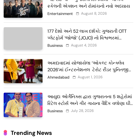
સ્કેલની એક્શન અને રોમાંચનો નવો અધ્યાય
August 8, 2026
Entertainment
177 દેશો અને 52 લાખ દર્શકો: ગુજરાતી OTT
પ્લેટફોર્મ ‘જોજો’ (JOJO) નો વિશ્વભરમાં
દબદબો
August 4, 2026
Business
અમદાવાદમાં યોજાયેલા ‘ઓકલ્ટ કોન્ક્લેવ
2026’માં ઈન્ટરનેશનલ ટેરોટ રીડર પુનિતજી
લુલ્લા એ ટેરોટ કાર્ડ રીડિંગ અંગે માહિતી આપી
August 1, 2026
Ahmedabad
આયુદા ઓર્ગેનિક્સ દ્વારા ગુજરાતના 5 શહેરોમાં
રિટેલ સ્ટોર્સ અને ગીર ગાયના વૈદિક વલોણા ઘી-
દૂધની શુદ્ધ સેવાઓ સાથે વ્યાપક વિસ્તરણ
July 28, 2026
Business
Trending News