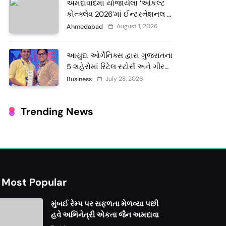
અમદાવાદમાં યોજાયેલા ‘ઓકલ્ટ
કોન્ક્લેવ 2026’માં ઈન્ટરનેશનલ
ટેરોટ રીડર પુનિતજી લુલ્લા એ ટેરોટ
August 1, 2026
Ahmedabad
કાર્ડ રીડિંગ અંગે માહિતી આપી
આયુદા ઓર્ગેનિક્સ દ્વારા ગુજરાતના
5 શહેરોમાં રિટેલ સ્ટોર્સ અને ગીર
ગાયના વૈદિક વલોણા ઘી-દૂધની શુદ્ધ
July 28, 2026
Business
સેવાઓ સાથે વ્યાપક વિસ્તરણ
Trending News
Most Popular
મુંબઈ રેમ્પ પર સફળતા મેળવ્યા પછી
હવે અભિનેત્રી એકતા જૈન અમદાવાદ