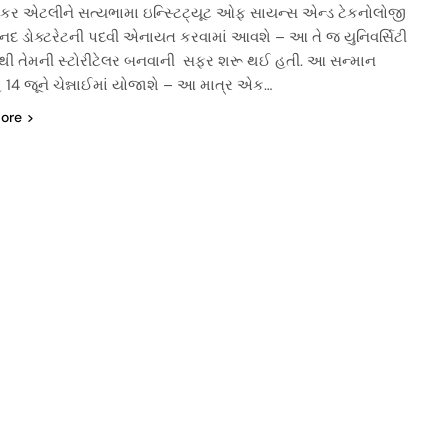
મેકર એટલીને સત્યભામા ઇન્સ્ટિટ્યૂટ ઓફ સાયન્સ એન્ડ ટેકનોલોજી
માનદ ડોક્ટરેટની પદવી એનાયત કરવામાં આવશે – આ તે જ યુનિવર્સિટી
ાંથી તેમની સ્ટોરીટેલર બનવાની સફર શરૂ થઈ હતી. આ સન્માન
 14 જૂને ચેન્નાઈમાં યોજાશે – આ માત્ર એક…
ore