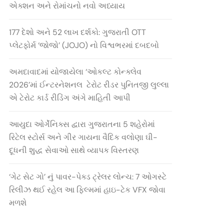
એક્શન અને રોમાંચનો નવો અધ્યાય
177 દેશો અને 52 લાખ દર્શકો: ગુજરાતી OTT
પ્લેટફોર્મ ‘જોજો’ (JOJO) નો વિશ્વભરમાં દબદબો
અમદાવાદમાં યોજાયેલા ‘ઓકલ્ટ કોન્ક્લેવ
2026’માં ઈન્ટરનેશનલ ટેરોટ રીડર પુનિતજી લુલ્લા
એ ટેરોટ કાર્ડ રીડિંગ અંગે માહિતી આપી
આયુદા ઓર્ગેનિક્સ દ્વારા ગુજરાતના 5 શહેરોમાં
રિટેલ સ્ટોર્સ અને ગીર ગાયના વૈદિક વલોણા ઘી-
દૂધની શુદ્ધ સેવાઓ સાથે વ્યાપક વિસ્તરણ
‘ગેટ સેટ ગો’ નું પાવર-પેક્ડ ટ્રેલર લોન્ચ: 7 ઓગસ્ટે
રિલીઝ થઈ રહેલ આ ફિલ્મમાં હાઇ-ટેક VFX જોવા
મળશે