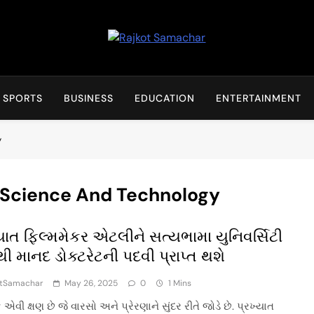
Rajkot Samachar
SPORTS
BUSINESS
EDUCATION
ENTERTAINMENT
y
 Science And Technology
્યાત ફિલ્મમેકર એટલીને સત્યભામા યુનિવર્સિટી
ી માનદ ડોક્ટરેટની પદવી પ્રાપ્ત થશે
otSamachar
May 26, 2025
0
1 Mins
ી ક્ષણ છે જે વારસો અને પ્રેરણાને સુંદર રીતે જોડે છે. પ્રખ્યાત