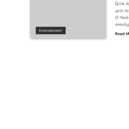
ફિલ્મ 
દ્વારા 
છે જ્ય
સમારોહ
Entertainment
Read M