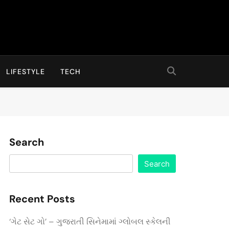
LIFESTYLE
TECH
Search
Search
Recent Posts
‘ગેટ સેટ ગો’ – ગુજરાતી સિનેમામાં ગ્લોબલ સ્કેલની