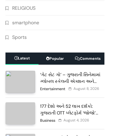
RELIGIOUS
smartphone
Sports
Latest
Popular
Comments
‘ગેટ સેટ ગો’ – ગુજરાતી સિનેમામાં
ગ્લોબલ સ્કેલની એક્શન અને
રોમાંચનો નવો અધ્યાય
August 8, 2026
Entertainment
177 દેશો અને 52 લાખ દર્શકો:
ગુજરાતી OTT પ્લેટફોર્મ ‘જોજો’
(JOJO) નો વિશ્વભરમાં દબદબો
August 4, 2026
Business