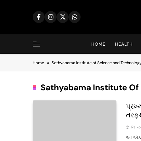
Skip
to
content
HOME
HEALTH
Home
Sathyabama Institute of Science and Technolog
Sathyabama Institute Of
પ્રખ
તરફથ
Rajk
આ એક એવ