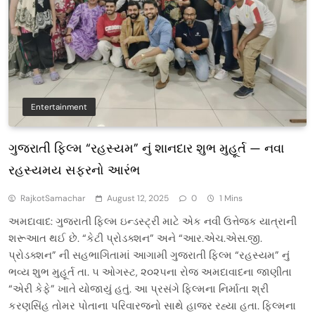
Entertainment
ગુજરાતી ફિલ્મ “રહસ્યમ” નું શાનદાર શુભ મુહૂર્ત — નવા
રહસ્યમય સફરનો આરંભ
RajkotSamachar
August 12, 2025
0
1 Mins
અમદાવાદ: ગુજરાતી ફિલ્મ ઇન્ડસ્ટ્રી માટે એક નવી ઉત્તેજક યાત્રાની
શરૂઆત થઈ છે. “કેટી પ્રોડક્શન” અને “આર.એચ.એસ.જી.
પ્રોડક્શન” ની સહભાગિતામાં આગામી ગુજરાતી ફિલ્મ “રહસ્યમ” નું
ભવ્ય શુભ મુહૂર્ત તા. ૫ ઓગસ્ટ, ૨૦૨૫ના રોજ અમદાવાદના જાણીતા
“એરી કેફે” ખાતે યોજાયું હતું. આ પ્રસંગે ફિલ્મના નિર્માતા શ્રી
કરણસિંહ તોમર પોતાના પરિવારજનો સાથે હાજર રહ્યા હતા. ફિલ્મના