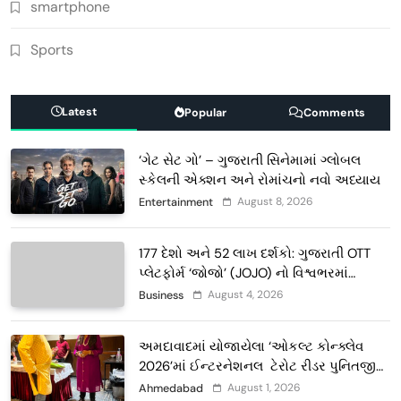
smartphone
Sports
Latest
Popular
Comments
‘ગેટ સેટ ગો’ – ગુજરાતી સિનેમામાં ગ્લોબલ
સ્કેલની એક્શન અને રોમાંચનો નવો અધ્યાય
August 8, 2026
Entertainment
177 દેશો અને 52 લાખ દર્શકો: ગુજરાતી OTT
પ્લેટફોર્મ ‘જોજો’ (JOJO) નો વિશ્વભરમાં
દબદબો
August 4, 2026
Business
અમદાવાદમાં યોજાયેલા ‘ઓકલ્ટ કોન્ક્લેવ
2026’માં ઈન્ટરનેશનલ ટેરોટ રીડર પુનિતજી
લુલ્લા એ ટેરોટ કાર્ડ રીડિંગ અંગે માહિતી આપી
August 1, 2026
Ahmedabad