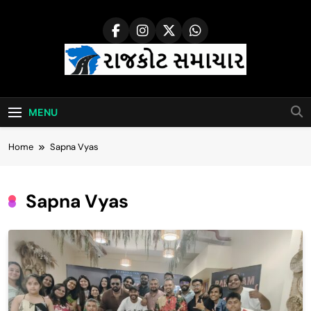
Skip
to
content
Rajkot Samachar
MENU
Home
Sapna Vyas
Sapna Vyas