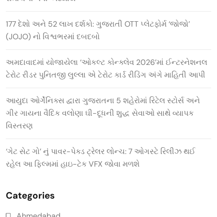
177 દેશો અને 52 લાખ દર્શકો: ગુજરાતી OTT પ્લેટફોર્મ ‘જોજો’
(JOJO) નો વિશ્વભરમાં દબદબો
અમદાવાદમાં યોજાયેલા ‘ઓકલ્ટ કોન્ક્લેવ 2026’માં ઈન્ટરનેશનલ
ટેરોટ રીડર પુનિતજી લુલ્લા એ ટેરોટ કાર્ડ રીડિંગ અંગે માહિતી આપી
આયુદા ઓર્ગેનિક્સ દ્વારા ગુજરાતના 5 શહેરોમાં રિટેલ સ્ટોર્સ અને
ગીર ગાયના વૈદિક વલોણા ઘી-દૂધની શુદ્ધ સેવાઓ સાથે વ્યાપક
વિસ્તરણ
‘ગેટ સેટ ગો’ નું પાવર-પેક્ડ ટ્રેલર લોન્ચ: 7 ઓગસ્ટે રિલીઝ થઈ
રહેલ આ ફિલ્મમાં હાઇ-ટેક VFX જોવા મળશે
Categories
Ahmedabad