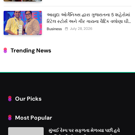
આયુદા ઓર્ગેનિક્સ દ્વારા ગુજરાતના 5 શહેરોમાં
રિટેલ સ્ટોર્સ અને ગીર ગાયના વૈદિક વલોણા ઘી-
દૂધની શુદ્ધ સેવાઓ સાથે વ્યાપક વિસ્તરણ
July 28, 2026
Business
Trending News
Our Picks
Most Popular
મુંબઈ રેમ્પ પર સફળતા મેળવ્યા પછી હવે