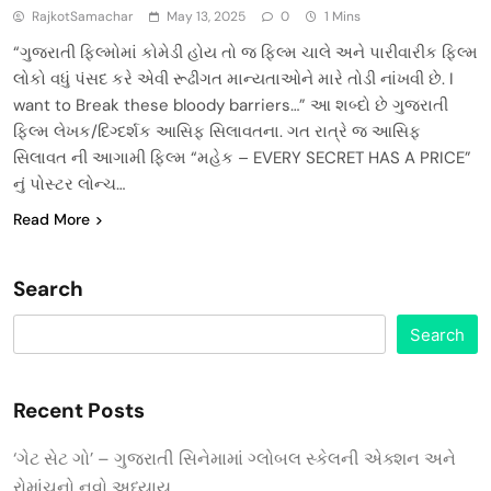
RajkotSamachar
May 13, 2025
0
1 Mins
“ગુજરાતી ફિલ્મોમાં કોમેડી હોય તો જ ફિલ્મ ચાલે અને પારીવારીક ફિલ્મ
લોકો વધું પંસદ કરે એવી રૂઢીગત માન્યતાઓને મારે તોડી નાંખવી છે. I
want to Break these bloody barriers…” આ શબ્દો છે ગુજરાતી
ફિલ્મ લેખક/દિગ્દર્શક આસિફ સિલાવતના. ગત રાત્રે જ આસિફ
સિલાવત ની આગામી ફિલ્મ “મહેક – EVERY SECRET HAS A PRICE”
નું પોસ્ટર લોન્ચ…
Read More
Search
Search
Recent Posts
‘ગેટ સેટ ગો’ – ગુજરાતી સિનેમામાં ગ્લોબલ સ્કેલની એક્શન અને
રોમાંચનો નવો અધ્યાય