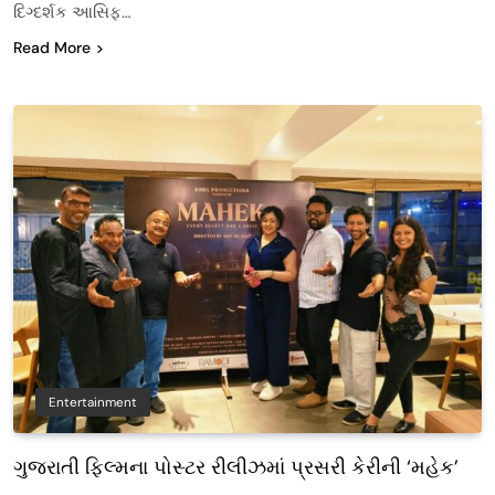
દિગ્દર્શક આસિફ…
Read More
Entertainment
ગુજરાતી ફિલ્મના પોસ્ટર રીલીઝમાં પ્રસરી કેરીની ‘મહેક’