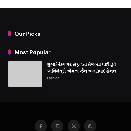
Our Picks
Most Popular
મુંબઈ રેમ્પ પર સફળતા મેળવ્યા પછી હવે
અભિનેત્રી એકતા જૈન અમદાવાદ ફેશન
વીકમાં પોતાની પ્રતિભા પ્રદર્શિત કરશે
Fashion