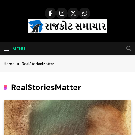
Skip
to
content
Rajkot Samachar
MENU
Home
RealStoriesMatter
RealStoriesMatter