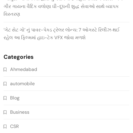
ગીર ગાયના વૈદિક વલોણા ઘી-દૂધની શુદ્ધ સેવાઓ સાથે વ્યાપક
વિસ્તરણ
‘ગેટ સેટ ગો’ નું પાવર-પેક્ડ ટ્રેલર લોન્ચ: 7 ઓગસ્ટે રિલીઝ થઈ
રહેલ આ ફિલ્મમાં હાઇ-ટેક VFX જોવા મળશે
Categories
Ahmedabad
automobile
Blog
Business
CSR