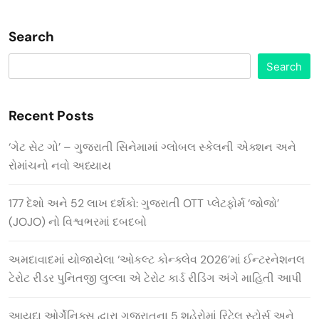
Search
Search
Recent Posts
‘ગેટ સેટ ગો’ – ગુજરાતી સિનેમામાં ગ્લોબલ સ્કેલની એક્શન અને
રોમાંચનો નવો અધ્યાય
177 દેશો અને 52 લાખ દર્શકો: ગુજરાતી OTT પ્લેટફોર્મ ‘જોજો’
(JOJO) નો વિશ્વભરમાં દબદબો
અમદાવાદમાં યોજાયેલા ‘ઓકલ્ટ કોન્ક્લેવ 2026’માં ઈન્ટરનેશનલ
ટેરોટ રીડર પુનિતજી લુલ્લા એ ટેરોટ કાર્ડ રીડિંગ અંગે માહિતી આપી
આયુદા ઓર્ગેનિક્સ દ્વારા ગુજરાતના 5 શહેરોમાં રિટેલ સ્ટોર્સ અને