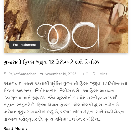
Entertainment
ગુજરાતી ફિલ્મ ‘જીવ’ 12 ડિસેમ્બરે થશે રિલીઝ
RajkotSamachar
November 19, 2025
0
1 Mins
અમદાવાદ : સત્ય ઘટનાથી પ્રેરિત ગુજરાતી ફિલ્મ “જીવ” 12 ડિસેમ્બરના
રોજ રાજ્યભરના સિનેમાઘરોમાં રિલીઝ થશે. આ ફિલ્મ માનવતા,
દયાળુભાવ અને જીવદયા જેવા મૂલ્યોનો સમવેશ કરતી હૃદયસ્પર્શી
કહાની રજૂ કરે છે. ફિલ્મ વિવાન ફિલ્મ્સ એલએલપી દ્વારા નિર્મિત છે.
નિર્દેશન જીગર કાપડીએ કર્યું છે, જ્યારે નીરવ મેહતા અને વિક્કી મેહતા
ફિલ્મના પ્રોડ્યુસર છે. મુખ્ય ભૂમિકામાં ધર્મેન્દ્ર ગોહિલ,…
Read More