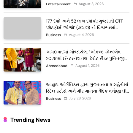
August 8, 2026
Entertainment
177 દેશો અને 52 લાખ દર્શકો: ગુજરાતી OTT
પ્લેટફોર્મ ‘જોજો’ (JOJO) નો વિશ્વભરમાં
દબદબો
August 4, 2026
Business
અમદાવાદમાં યોજાયેલા ‘ઓકલ્ટ કોન્ક્લેવ
2026’માં ઈન્ટરનેશનલ ટેરોટ રીડર પુનિતજી
લુલ્લા એ ટેરોટ કાર્ડ રીડિંગ અંગે માહિતી આપી
August 1, 2026
Ahmedabad
આયુદા ઓર્ગેનિક્સ દ્વારા ગુજરાતના 5 શહેરોમાં
રિટેલ સ્ટોર્સ અને ગીર ગાયના વૈદિક વલોણા ઘી-
દૂધની શુદ્ધ સેવાઓ સાથે વ્યાપક વિસ્તરણ
July 28, 2026
Business
Trending News